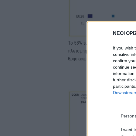
ΝΕΟΙ ΟΡΙ
Το 58% των Ελλήνων δηλώνει πολ
If you wish 
πλειοψηφία του πληθυσμού ενώ τ
sensitive in
θρήσκευμα.
confirm you
continue se
information 
further disc
participants
Downstream 
Persona
I want t