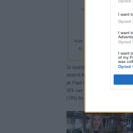
Opted 
I want t
Opted 
I want 
Advertis
Opted 
I want t
of my P
was col
Opted 
Σε ερώτηση αν θα αισθάνονταν πο
απαντά θετικά. Το 56% απαντά πως
με Ρομά συναδέλφους. Το 45% δηλ
30% των Ελλήνων απαντά ότι θα έν
(19%) θα ένιωθε άβολα και με βο