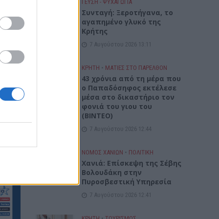
ΓΕΎΣΗ - ΨΥΧΑΓΩΓΊΑ
Συνταγή: Ξεροτήγανα, το
αγαπημένο γλυκό της
Κρήτης
7 Αυγούστου 2026 13:11
ΚΡΗΤΗ
•
ΜΑΤΙΕΣ ΣΤΟ ΠΑΡΕΛΘΟΝ
43 χρόνια από τη μέρα που
ο Παπαδόσηφος εκτέλεσε
μέσα στο δικαστήριο τον
φονιά του γιου του
ων
(ΒΙΝΤΕΟ)
το 50%
7 Αυγούστου 2026 12:44
νώ το
πέντε
ΝΟΜΌΣ ΧΑΝΊΩΝ
•
ΠΟΛΙΤΙΚΗ
Xανιά: Επίσκεψη της Σέβης
Βολουδάκη στην
Πυροσβεστική Υπηρεσία
7 Αυγούστου 2026 12:41
ΚΡΗΤΗ
•
ΤΟΥΡΙΣΜΟΣ