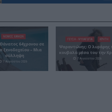
ΝΟΜΌΣ ΧΑΝΊΩΝ
ΓΕΎΣΗ - ΨΥΧΑΓΩΓΊΑ
ΚΡΗΤΗ
 Θάνατος 64χρονου σε
Ψαραντώνης: Ο λυράρης 
α ξενοδοχείου – Μια
κουβαλά μέσα του την Κ
σύλληψη
7 Αυγούστου 2026
7 Αυγούστου 2026