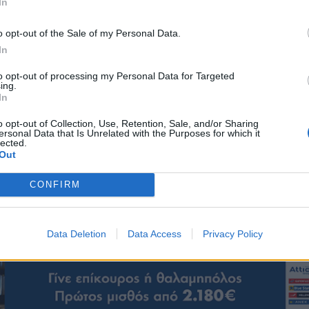
In
o opt-out of the Sale of my Personal Data.
In
to opt-out of processing my Personal Data for Targeted
ing.
In
o opt-out of Collection, Use, Retention, Sale, and/or Sharing
ersonal Data that Is Unrelated with the Purposes for which it
lected.
Out
λύ άνετα με έναν συνάδελφο που θα ήταν μαύρος το 72% των Ελλήν
 νιώθει πολύ άνετα με γκέι, λεσβίες και bisexual συναδέλφους και 
CONFIRM
ώνει πως θα αισθανόταν πολύ άνετα με transgender συναδέλφους ε
ιωθε άβολα με intersex άτομα στη δουλειά του. Σχεδόν ένας στους 
υδιστές συναδέλφους στον ίδιο χώρο εργασίας.
Data Deletion
Data Access
Privacy Policy