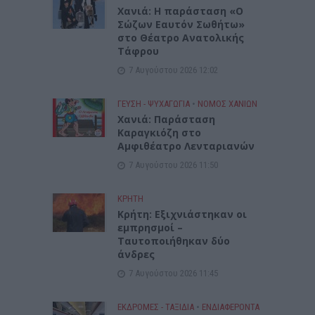
Χανιά: Η παράσταση «Ο
Σώζων Εαυτόν Σωθήτω»
στο Θέατρο Ανατολικής
Τάφρου
7 Αυγούστου 2026 12:02
ΓΕΎΣΗ - ΨΥΧΑΓΩΓΊΑ
•
ΝΟΜΌΣ ΧΑΝΊΩΝ
Xανιά: Παράσταση
Καραγκιόζη στο
Αμφιθέατρο Λενταριανών
7 Αυγούστου 2026 11:50
ΚΡΗΤΗ
Κρήτη: Εξιχνιάστηκαν οι
εμπρησμοί –
Ταυτοποιήθηκαν δύο
άνδρες
7 Αυγούστου 2026 11:45
ΕΚΔΡΟΜΈΣ - ΤΑΞΊΔΙΑ
•
ΕΝΔΙΑΦΕΡΟΝΤΑ