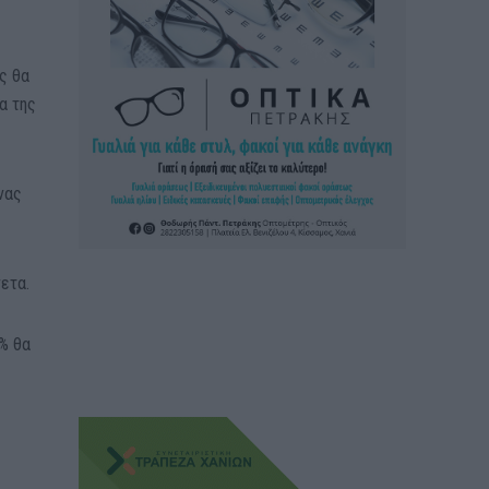
ς θα
α της
νας
ετα.
5% θα