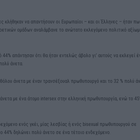
ς κλήθηκαν να απαντήσουν οι Ευρωπαίοι – και οι Έλληνες – ήταν πω
ρετικών ομάδων αναλάμβανε το ανώτατο εκλεγόμενο πολιτικό αξίωμ
 44% απάντησαν ότι θα ήταν εντελώς άβολο γι’ αυτούς να εκλεγεί έ
πολύ άνετα.
αθόλου άνετα με έναν τρανσέξουαλ πρωθυπουργό και το 32 % πολύ άν
άνετα με ένα άτομο intersex στην ελληνική πρωθυπουργία, ενώ το 4
εχόμενο ενός γκέι, μίας λεσβίας ή ενός bisexual πρωθυπουργού σε
ο 44% δηλώνει πολύ άνετο σε ένα τέτοιο ενδεχόμενο.