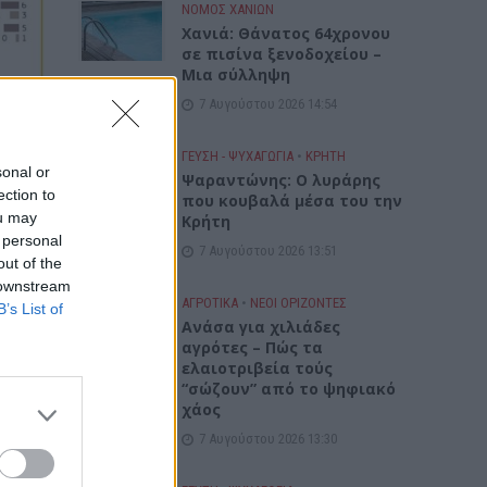
ΝΟΜΌΣ ΧΑΝΊΩΝ
Χανιά: Θάνατος 64χρονου
σε πισίνα ξενοδοχείου –
Μια σύλληψη
7 Αυγούστου 2026 14:54
ΓΕΎΣΗ - ΨΥΧΑΓΩΓΊΑ
•
ΚΡΗΤΗ
sonal or
Ψαραντώνης: Ο λυράρης
ection to
που κουβαλά μέσα του την
ou may
Κρήτη
 personal
7 Αυγούστου 2026 13:51
out of the
 downstream
ΑΓΡΟΤΙΚΑ
•
ΝΕΟΙ ΟΡΙΖΟΝΤΕΣ
B’s List of
Ανάσα για χιλιάδες
αγρότες – Πώς τα
ελαιοτριβεία τούς
“σώζουν” από το ψηφιακό
χάος
7 Αυγούστου 2026 13:30