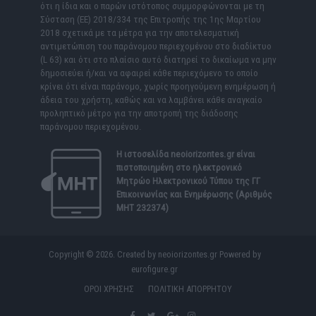
ότι η ίδια και ο παρών ιστότοπος συμμορφώνονται με τη
Σύσταση (ΕΕ) 2018/334 της Επιτροπής της 1ης Μαρτίου
2018 σχετικά με τα μέτρα για την αποτελεσματική
αντιμετώπιση του παράνομου περιεχομένου στο διαδίκτυο
(L 63) και ότι στο πλαίσιο αυτό διατηρεί το δικαίωμα να μην
δημοσιεύει ή/και να αφαιρεί κάθε περιεχόμενο το οποίο
κρίνει ότι είναι παράνομο, χωρίς προηγούμενη ενημέρωση ή
άδεια του χρήστη, καθώς και να λαμβάνει κάθε αναγκαίο
προληπτικό μέτρο για την αποτροπή της διάδοσης
παράνομου περιεχομένου.
Η ιστοσελίδα
neoiorizontes.gr
είναι
πιστοποιημένη στο ηλεκτρονικό
Μητρώο Ηλεκτρονικού Τύπου της ΓΓ
Επικοινωνίας και Ενημέρωσης (Αριθμός
ΜΗΤ 232374)
Copyright © 2026. Created by neoiorizontes.gr Powered by
eurofigure.gr
ΟΡΟΙ ΧΡΗΣΗΣ
ΠΟΛΙΤΙΚΗ ΑΠΟΡΡΗΤΟΥ