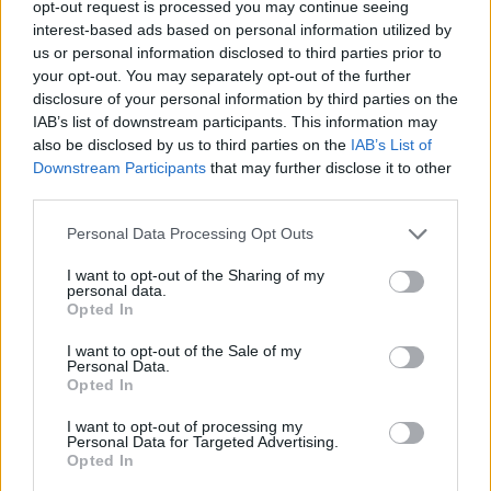
ΓΕΎΣΗ - ΨΥΧΑΓΩΓΊΑ
opt-out request is processed you may continue seeing
Συνταγή: Ξεροτήγανα, το αγαπημένο
interest-based ads based on personal information utilized by
γλυκό της Κρήτης
us or personal information disclosed to third parties prior to
7 Αυγούστου 2026 13:11
your opt-out. You may separately opt-out of the further
disclosure of your personal information by third parties on the
ΚΡΗΤΗ
•
ΜΑΤΙΕΣ ΣΤΟ ΠΑΡΕΛΘΟΝ
IAB’s list of downstream participants. This information may
43 χρόνια από τη μέρα που ο
also be disclosed by us to third parties on the
IAB’s List of
Παπαδόσηφος εκτέλεσε μέσα στο
Downstream Participants
that may further disclose it to other
δικαστήριο τον φονιά του γιου του
third parties.
(ΒΙΝΤΕΟ)
7 Αυγούστου 2026 12:44
Personal Data Processing Opt Outs
Δημοφιλή αυτή την εβδομάδα
I want to opt-out of the Sharing of my
personal data.
Opted In
I want to opt-out of the Sale of my
Personal Data.
Opted In
I want to opt-out of processing my
Personal Data for Targeted Advertising.
Opted In