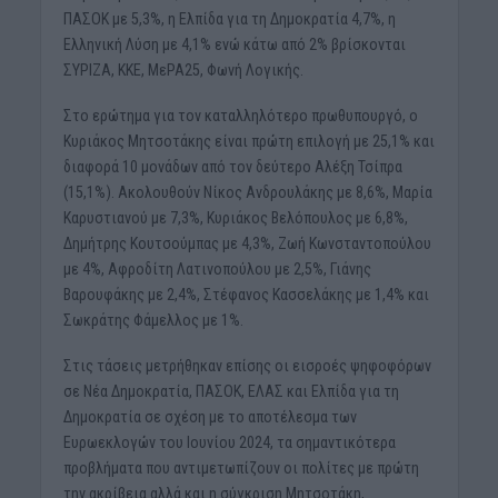
ΠΑΣΟΚ με 5,3%, η Ελπίδα για τη Δημοκρατία 4,7%, η
Ελληνική Λύση με 4,1% ενώ κάτω από 2% βρίσκονται
ΣΥΡΙΖΑ, ΚΚΕ, ΜεΡΑ25, Φωνή Λογικής.
Στο ερώτημα για τον καταλληλότερο πρωθυπουργό, ο
Κυριάκος Μητσοτάκης είναι πρώτη επιλογή με 25,1% και
διαφορά 10 μονάδων από τον δεύτερο Αλέξη Τσίπρα
(15,1%). Ακολουθούν Νίκος Ανδρουλάκης με 8,6%, Μαρία
Καρυστιανού με 7,3%, Κυριάκος Βελόπουλος με 6,8%,
Δημήτρης Κουτσούμπας με 4,3%, Ζωή Κωνσταντοπούλου
με 4%, Αφροδίτη Λατινοπούλου με 2,5%, Γιάνης
Βαρουφάκης με 2,4%, Στέφανος Κασσελάκης με 1,4% και
Σωκράτης Φάμελλος με 1%.
Στις τάσεις μετρήθηκαν επίσης οι εισροές ψηφοφόρων
σε Νέα Δημοκρατία, ΠΑΣΟΚ, ΕΛΑΣ και Ελπίδα για τη
Δημοκρατία σε σχέση με το αποτέλεσμα των
Ευρωεκλογών του Ιουνίου 2024, τα σημαντικότερα
προβλήματα που αντιμετωπίζουν οι πολίτες με πρώτη
την ακρίβεια αλλά και η σύγκριση Μητσοτάκη,