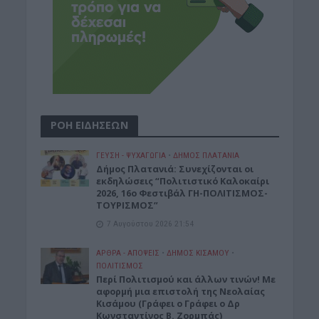
ΡΟΗ ΕΙΔΗΣΕΩΝ
ΓΕΎΣΗ - ΨΥΧΑΓΩΓΊΑ
•
ΔΉΜΟΣ ΠΛΑΤΑΝΙΆ
Δήμος Πλατανιά: Συνεχίζονται οι
εκδηλώσεις “Πολιτιστικό Καλοκαίρι
2026, 16ο Φεστιβάλ ΓΗ-ΠΟΛΙΤΙΣΜΟΣ-
ΤΟΥΡΙΣΜΟΣ”
7 Αυγούστου 2026 21:54
ΑΡΘΡΑ - ΑΠΟΨΕΙΣ
•
ΔΉΜΟΣ ΚΙΣΆΜΟΥ
•
ΠΟΛΙΤΙΣΜΟΣ
Περί Πολιτισμού και άλλων τινών! Mε
αφορμή μια επιστολή της Νεολαίας
Κισάμου (Γράφει ο Γράφει ο Δρ
Κωνσταντίνος Β. Ζορμπάς)