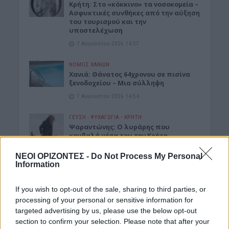
Κρήτη: Στο «κόκκινο» τα νοσοκομεία –
Ασφυκτικές συνθήκες από την αύξηση
του τουρισμού και την
υποστελέχωση
7 Αυγούστου 2026 14:57
ΝΟΜΌΣ ΧΑΝΊΩΝ
Χανιά: Θάνατος 64χρονου σε πισίνα
ξενοδοχείου – Μια σύλληψη
7 Αυγούστου 2026 14:54
ΓΕΎΣΗ - ΨΥΧΑΓΩΓΊΑ
•
ΚΡΗΤΗ
Ψαραντώνης: Ο λυράρης που
κουβαλά μέσα του την Κρήτη
7 Αυγούστου 2026 13:51
ΝΕΟΙ ΟΡΙΖΟΝΤΕΣ -
Do Not Process My Personal
Information
ΑΓΡΟΤΙΚΑ
•
ΝΕΟΙ ΟΡΙΖΟΝΤΕΣ
Ανάσα για χιλιάδες αγρότες – Πώς τα
ελαιοτριβεία τούς “σώζουν” από το
If you wish to opt-out of the sale, sharing to third parties, or
ψηφιακό χάος
processing of your personal or sensitive information for
targeted advertising by us, please use the below opt-out
7 Αυγούστου 2026 13:30
section to confirm your selection. Please note that after your