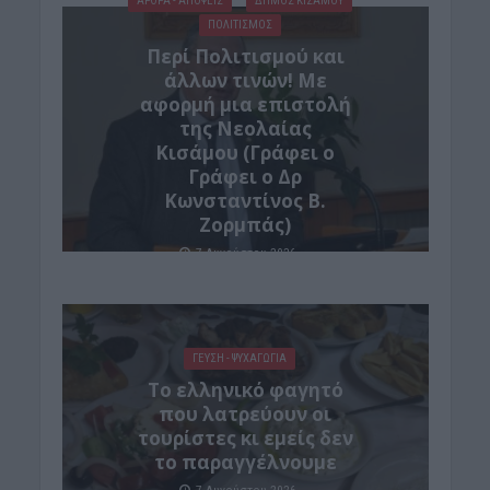
ΑΡΘΡΑ - ΑΠΟΨΕΙΣ
ΔΉΜΟΣ ΚΙΣΆΜΟΥ
ΠΟΛΙΤΙΣΜΟΣ
Περί Πολιτισμού και
άλλων τινών! Mε
αφορμή μια επιστολή
της Νεολαίας
Κισάμου (Γράφει ο
Γράφει ο Δρ
Κωνσταντίνος Β.
Ζορμπάς)
7 Αυγούστου 2026
ΓΕΎΣΗ - ΨΥΧΑΓΩΓΊΑ
Το ελληνικό φαγητό
που λατρεύουν οι
τουρίστες κι εμείς δεν
το παραγγέλνουμε