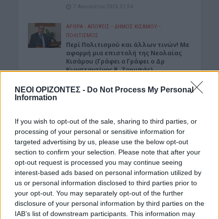
7 Αυγούστου 2026 21:54
ΑΡΘΡΑ - ΑΠΟΨΕΙΣ
•
ΔΉΜΟΣ ΚΙΣΆΜΟΥ
•
ΠΟΛΙΤΙΣΜΟΣ
Περί Πολιτισμού και άλλων τινών! Mε
αφορμή μια επιστολή της Νεολαίας
Κισάμου (Γράφει ο Γράφει ο Δρ
Κωνσταντίνος Β. Ζορμπάς)
7 Αυγούστου 2026 21:42
ΝΕΟΙ ΟΡΙΖΟΝΤΕΣ -
Do Not Process My Personal
Information
ΓΕΎΣΗ - ΨΥΧΑΓΩΓΊΑ
Το ελληνικό φαγητό που λατρεύουν
οι τουρίστες κι εμείς δεν το
If you wish to opt-out of the sale, sharing to third parties, or
παραγγέλνουμε
processing of your personal or sensitive information for
7 Αυγούστου 2026 21:13
targeted advertising by us, please use the below opt-out
section to confirm your selection. Please note that after your
ΑΥΤΟΚΙΝΗΤΟ
•
ΕΛΛΑΔΑ
opt-out request is processed you may continue seeing
«Στέρεψε» η αγορά από πινακίδες
interest-based ads based on personal information utilized by
κυκλοφορίας: Χιλιάδες αυτοκίνητα
us or personal information disclosed to third parties prior to
παραμένουν αταξινόμητα
your opt-out. You may separately opt-out of the further
7 Αυγούστου 2026 21:07
disclosure of your personal information by third parties on the
IAB’s list of downstream participants. This information may