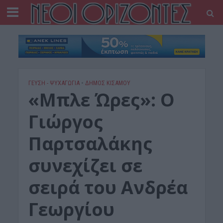
ΓΕΎΣΗ - ΨΥΧΑΓΩΓΊΑ
•
ΔΉΜΟΣ ΚΙΣΆΜΟΥ
«Μπλε Ώρες»: Ο
Γιώργος
Παρτσαλάκης
συνεχίζει σε
σειρά του Ανδρέα
Γεωργίου