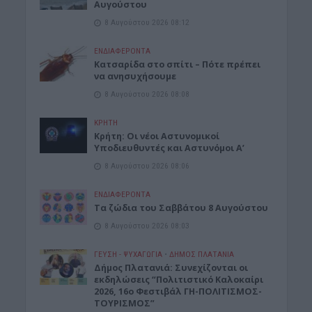
Αυγούστου
8 Αυγούστου 2026 08:12
ΕΝΔΙΑΦΕΡΟΝΤΑ
Κατσαρίδα στο σπίτι – Πότε πρέπει
να ανησυχήσουμε
8 Αυγούστου 2026 08:08
ΚΡΗΤΗ
Κρήτη: Οι νέοι Αστυνομικοί
Υποδιευθυντές και Αστυνόμοι Α’
8 Αυγούστου 2026 08:06
ΕΝΔΙΑΦΕΡΟΝΤΑ
Tα ζώδια του Σαββάτου 8 Αυγούστου
8 Αυγούστου 2026 08:03
ΓΕΎΣΗ - ΨΥΧΑΓΩΓΊΑ
•
ΔΉΜΟΣ ΠΛΑΤΑΝΙΆ
Δήμος Πλατανιά: Συνεχίζονται οι
εκδηλώσεις “Πολιτιστικό Καλοκαίρι
2026, 16ο Φεστιβάλ ΓΗ-ΠΟΛΙΤΙΣΜΟΣ-
ΤΟΥΡΙΣΜΟΣ”