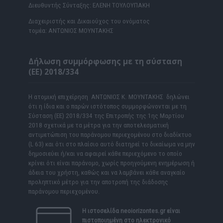
Διευθυντής Σύνταξης: ΕΛΕΝΗ ΤΟΥΛΟΥΠΑΚΗ
Διαχειριστής και Δικαιούχος του ονόματος
τομέα: ΑΝΤΩΝΙΟΣ ΜΟΥΝΤΑΚΗΣ
Δήλωση συμμόρφωσης με τη σύσταση
(ΕΕ) 2018/334
Η ατομική επιχείρηση ΑΝΤΩΝΙΟΣ Κ. ΜΟΥΝΤΑΚΗΣ δηλώνει
ότι η ίδια και ο παρών ιστότοπος συμμορφώνονται με τη
Σύσταση (ΕΕ) 2018/334 της Επιτροπής της 1ης Μαρτίου
2018 σχετικά με τα μέτρα για την αποτελεσματική
αντιμετώπιση του παράνομου περιεχομένου στο διαδίκτυο
(L 63) και ότι στο πλαίσιο αυτό διατηρεί το δικαίωμα να μην
δημοσιεύει ή/και να αφαιρεί κάθε περιεχόμενο το οποίο
κρίνει ότι είναι παράνομο, χωρίς προηγούμενη ενημέρωση ή
άδεια του χρήστη, καθώς και να λαμβάνει κάθε αναγκαίο
προληπτικό μέτρο για την αποτροπή της διάδοσης
παράνομου περιεχομένου.
Η ιστοσελίδα
neoiorizontes.gr
είναι
πιστοποιημένη στο ηλεκτρονικό