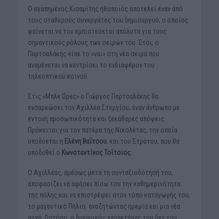
Ο αγαπημένος Κισαμίτης ηθοποιός αποτελεί έναν από
τους σταθερούς συνεργάτες του δημιουργού, ο οποίος
φαίνεται να τον εμπιστεύεται απόλυτα για τους
σημαντικούς ρόλους των σειρών του. Έτσι, ο
Παρτσαλάκης είπε το «ναι» στη νέα σειρά που
αναμένεται να κεντρίσει το ενδιαφέρον του
τηλεοπτικού κοινού.
Στις «Μπλε Ώρες» ο Γιώργος Παρτσαλάκης θα
ενσαρκώσει τον Αχιλλέα Στεργίου, έναν άνθρωπο με
έντονη προσωπικότητα και ξεκάθαρες απόψεις.
Πρόκειται για τον πατέρα της Νικολέτας, την οποία
υποδύεται η
Ελένη Βαΐτσου
, και του Στράτου, που θα
υποδυθεί ο
Κωνσταντίνος Τσίτσιος.
Ο Αχιλλέας, αμέσως μετά τη συνταξιοδότησή του,
αποφασίζει να αφήσει πίσω του την καθημερινότητα
της πόλης και να επιστρέψει στον τόπο καταγωγής του,
το μαγευτικό Πήλιο, αναζητώντας ηρεμία και μια νέα
αρχή. Ωστόσο, ο δυναμικός χαρακτήρας του δεν του