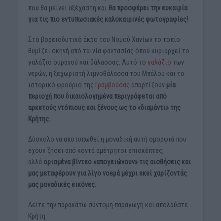
που θα μείνει αξέχαστη και
θα προσφέρει την ευκαιρία
για τις πιο εντυπωσιακές καλοκαιρινές φωτογραφίες!
Στο βορειοδυτικό άκρο του Νομού Χανίων το τοπίο
θυμίζει σκηνή από ταινία φαντασίας όπου κυριαρχεί το
γαλάζιο ουρανού και θάλασσας. Αυτό το
γαλάζιο
των
νερών, η ξεχωριστή λιμνοθάλασσα του Μπάλου και το
ιστορικό φρούριο της
Γραμβούσας
απαρτίζουν
μία
περιοχή που δικαιολογημένα περιγράφεται από
αρκετούς ντόπιους και ξένους ως το «διαμάντι» της
Κρήτης.
Δύσκολο να αποτυπωθεί η μοναδική αυτή ομορφιά που
έχουν ζήσει από κοντά αμέτρητοι επισκέπτες,
αλλά
ορισμένα βίντεο «απογειώνουν» τις αισθήσεις και
μας μεταφέρουν για λίγο νοερά μέχρι εκεί χαρίζοντάς
μας μοναδικές εικόνες.
Δείτε την παρακάτω σύντομη παραγωγή και απολαύστε
Κρήτη: