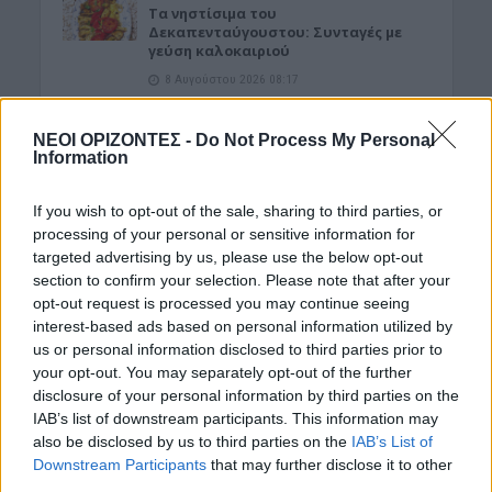
Τα νηστίσιμα του
Δεκαπενταύγουστου: Συνταγές με
γεύση καλοκαιριού
8 Αυγούστου 2026 08:17
ΜΑΤΙΕΣ ΣΤΟ ΠΑΡΕΛΘΟΝ
ΝΕΟΙ ΟΡΙΖΟΝΤΕΣ -
Do Not Process My Personal
Μπλεκ: O ήρωας που έδερνε τους
Information
Άγγλους και φορούσε γούνινο καπέλο
και γιλέκο χειμώνα καλοκαίρι!
If you wish to opt-out of the sale, sharing to third parties, or
8 Αυγούστου 2026 08:14
processing of your personal or sensitive information for
targeted advertising by us, please use the below opt-out
ΚΡΗΤΗ
Κρήτη: O καιρός του Σαββάτου 8
section to confirm your selection. Please note that after your
Αυγούστου
opt-out request is processed you may continue seeing
8 Αυγούστου 2026 08:12
interest-based ads based on personal information utilized by
us or personal information disclosed to third parties prior to
your opt-out. You may separately opt-out of the further
Δημοφιλή αυτή την εβδομάδα
disclosure of your personal information by third parties on the
IAB’s list of downstream participants. This information may
also be disclosed by us to third parties on the
IAB’s List of
Downstream Participants
that may further disclose it to other
third parties.