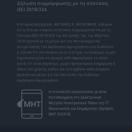
Δήλωση συμμόρφωσης με τη σύσταση
(ΕΕ) 2018/334
Η ατομική επιχείρηση ΑΝΤΩΝΙΟΣ Κ. ΜΟΥΝΤΑΚΗΣ δηλώνει
ότι η ίδια και ο παρών ιστότοπος συμμορφώνονται με τη
Σύσταση (ΕΕ) 2018/334 της Επιτροπής της 1ης Μαρτίου
2018 σχετικά με τα μέτρα για την αποτελεσματική
αντιμετώπιση του παράνομου περιεχομένου στο διαδίκτυο
(L 63) και ότι στο πλαίσιο αυτό διατηρεί το δικαίωμα να μην
δημοσιεύει ή/και να αφαιρεί κάθε περιεχόμενο το οποίο
κρίνει ότι είναι παράνομο, χωρίς προηγούμενη ενημέρωση ή
άδεια του χρήστη, καθώς και να λαμβάνει κάθε αναγκαίο
προληπτικό μέτρο για την αποτροπή της διάδοσης
παράνομου περιεχομένου.
Η ιστοσελίδα
neoiorizontes.gr
είναι
πιστοποιημένη στο ηλεκτρονικό
Μητρώο Ηλεκτρονικού Τύπου της ΓΓ
Επικοινωνίας και Ενημέρωσης (Αριθμός
ΜΗΤ 232374)