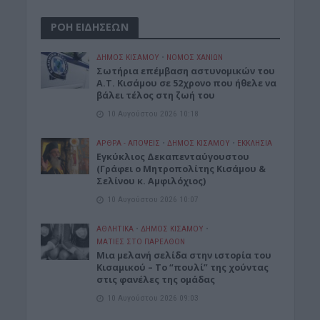
ΡΟΗ ΕΙΔΗΣΕΩΝ
ΔΉΜΟΣ ΚΙΣΆΜΟΥ
•
ΝΟΜΌΣ ΧΑΝΊΩΝ
Σωτήρια επέμβαση αστυνομικών του
Α.Τ. Κισάμου σε 52χρονο που ήθελε να
βάλει τέλος στη ζωή του
10 Αυγούστου 2026 10:18
ΑΡΘΡΑ - ΑΠΟΨΕΙΣ
•
ΔΉΜΟΣ ΚΙΣΆΜΟΥ
•
ΕΚΚΛΗΣΙΑ
Εγκύκλιος Δεκαπενταύγουστου
(Γράφει ο Μητροπολίτης Κισάμου &
Σελίνου κ. Αμφιλόχιος)
10 Αυγούστου 2026 10:07
ΑΘΛΗΤΙΚΑ
•
ΔΉΜΟΣ ΚΙΣΆΜΟΥ
•
ΜΑΤΙΕΣ ΣΤΟ ΠΑΡΕΛΘΟΝ
Μια μελανή σελίδα στην ιστορία του
Κισαμικού – Το “πουλί” της χούντας
στις φανέλες της ομάδας
10 Αυγούστου 2026 09:03