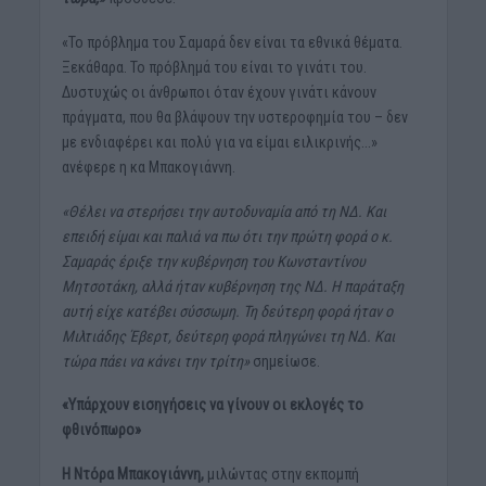
«Το πρόβλημα του Σαμαρά δεν είναι τα εθνικά θέματα.
Ξεκάθαρα. Το πρόβλημά του είναι το γινάτι του.
Δυστυχώς οι άνθρωποι όταν έχουν γινάτι κάνουν
πράγματα, που θα βλάψουν την υστεροφημία του – δεν
με ενδιαφέρει και πολύ για να είμαι ειλικρινής…»
ανέφερε η κα Μπακογιάννη.
«Θέλει να στερήσει την αυτοδυναμία από τη ΝΔ. Και
επειδή είμαι και παλιά να πω ότι την πρώτη φορά ο κ.
Σαμαράς έριξε την κυβέρνηση του Κωνσταντίνου
Μητσοτάκη, αλλά ήταν κυβέρνηση της ΝΔ. Η παράταξη
αυτή είχε κατέβει σύσσωμη. Τη δεύτερη φορά ήταν ο
Μιλτιάδης Έβερτ, δεύτερη φορά πληγώνει τη ΝΔ. Και
τώρα πάει να κάνει την τρίτη»
σημείωσε.
«Υπάρχουν εισηγήσεις να γίνουν οι εκλογές το
φθινόπωρο»
Η Ντόρα Μπακογιάννη,
μιλώντας στην εκπομπή