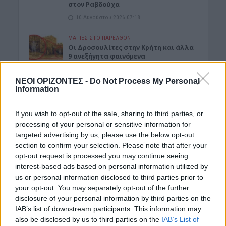
στον Ραβδούχα
10 Αυγούστου 2026 07:18
ΜΑΤΙΕΣ ΣΤΟ ΠΑΡΕΛΘΟΝ
Οι Δροσουλίτες στην Κρήτη και άλλα
9 ανεξήγητα φαινόμενα
9 Αυγούστου 2026 20:01
ΝΕΟΙ ΟΡΙΖΟΝΤΕΣ -
Do Not Process My Personal
Information
ΕΛΛΑΔΑ
•
ΠΑΙΔΕΙΑ - ΕΚΠΑΙΔΕΥΣΗ
Πότε ανοίγουν τα σχολεία – Τι πρέπει
να γνωρίζουν οι γονείς
If you wish to opt-out of the sale, sharing to third parties, or
9 Αυγούστου 2026 19:57
processing of your personal or sensitive information for
targeted advertising by us, please use the below opt-out
ΚΡΗΤΗ
•
ΤΟΥΡΙΣΜΟΣ
section to confirm your selection. Please note that after your
Γαμήλιος τουρισμός: Στην Κρήτη από
opt-out request is processed you may continue seeing
όλες τις ηπείρους, για τον γάμο των
interest-based ads based on personal information utilized by
ονείρων τους!
us or personal information disclosed to third parties prior to
9 Αυγούστου 2026 19:55
your opt-out. You may separately opt-out of the further
disclosure of your personal information by third parties on the
Δημοφιλή αυτή την εβδομάδα
IAB’s list of downstream participants. This information may
also be disclosed by us to third parties on the
IAB’s List of