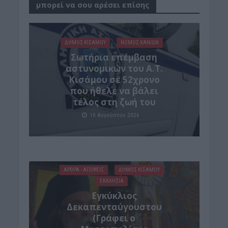
μπορεί να σου αρέσει επίσης
ΔΉΜΟΣ ΚΙΣΆΜΟΥ
ΝΟΜΌΣ ΧΑΝΊΩΝ
Σωτήρια επέμβαση
αστυνομικών του Α.Τ.
Κισάμου σε 52χρονο
που ήθελε να βάλει
τέλος στη ζωή του
10 Αυγούστου 2026
ΑΡΘΡΑ - ΑΠΟΨΕΙΣ
ΔΉΜΟΣ ΚΙΣΆΜΟΥ
ΕΚΚΛΗΣΙΑ
Εγκύκλιος
Δεκαπενταύγουστου
(Γράφει ο