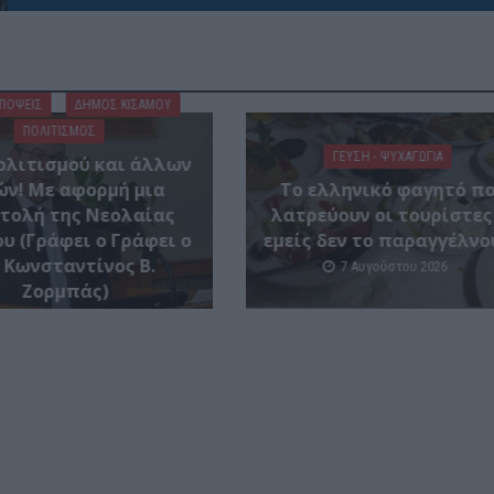
ΑΠΟΨΕΙΣ
ΔΉΜΟΣ ΚΙΣΆΜΟΥ
ΠΟΛΙΤΙΣΜΟΣ
ΓΕΎΣΗ - ΨΥΧΑΓΩΓΊΑ
ολιτισμού και άλλων
ών! Mε αφορμή μια
Το ελληνικό φαγητό π
τολή της Νεολαίας
λατρεύουν οι τουρίστες
υ (Γράφει ο Γράφει ο
εμείς δεν το παραγγέλνο
 Κωνσταντίνος Β.
7 Αυγούστου 2026
Ζορμπάς)
7 Αυγούστου 2026