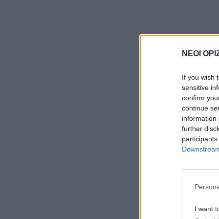
ΝΕΟΙ ΟΡΙ
If you wish 
sensitive in
confirm you
continue se
information 
further disc
participants
Downstream 
Persona
I want t