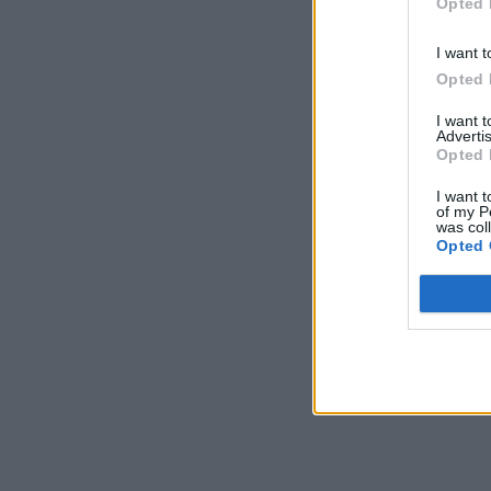
Opted 
I want t
Opted 
I want 
Advertis
Opted 
I want t
of my P
was col
Opted 