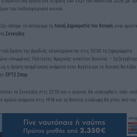
) η αγωνιστική δράση για τη φάση των «32» του Μουντιάλ 2026, με τρ
ρον του ποδοσφαιρικού κοινού.
ζει απόψε το απόγευμα τη
Λαϊκή Δημοκρατία του Κονγκό
, ενώ αργότ
 τη
Σενεγάλη
.
στική δράση της βραδιάς ολοκληρώνεται στις 03:00 τα ξημερώματα
ώνα «Ηνωμένες Πολιτείες Αμερικής εναντίον Βοσνίας – Ερζεγοβίνης
λια, η πρώτη αναμέτρηση ανάμεσα στην Αγγλία και το Κονγκό θα λάβ
την
ΕΡΤ2 Σπορ
.
ωπίσει τη Σενεγάλη στις 22:00 και ο αγώνας θα «καλυφθεί», πάλι από
το αγώνα ανάμεσα στις ΗΠΑ και τη Βοσνία, η κάλυψη θα γίνει από τη