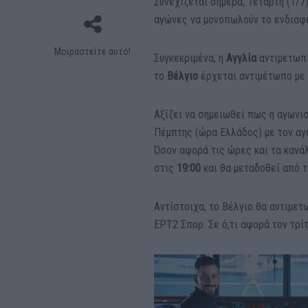
Συνεχίζεται σήμερα, Τετάρτη (1/7
αγώνες να μονοπωλούν το ενδιαφέ
Μοιραστείτε αυτό!
Συγκεκριμένα, η
Αγγλία
αντιμετωπί
το
Βέλγιο
έρχεται αντιμέτωπο με
Αξίζει να σημειωθεί πως η αγωνι
Πέμπτης (ώρα Ελλάδος) με τον αγ
Όσον αφορά τις ώρες και τα κανά
στις
19:00
και θα μεταδοθεί από 
Αντίστοιχα, το Βέλγιο θα αντιμετ
ΕΡΤ2 Σπορ. Σε ό,τι αφορά τον τρί