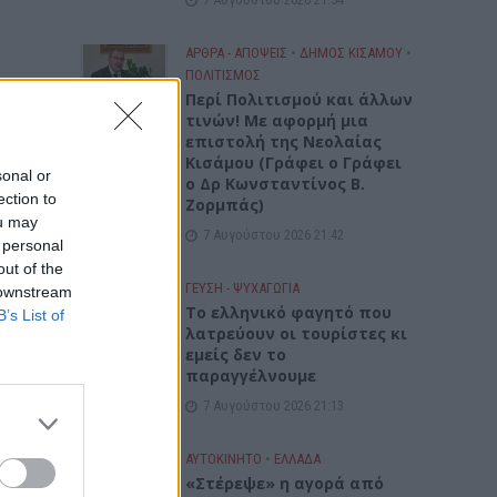
ΑΡΘΡΑ - ΑΠΟΨΕΙΣ
•
ΔΉΜΟΣ ΚΙΣΆΜΟΥ
•
ΠΟΛΙΤΙΣΜΟΣ
Περί Πολιτισμού και άλλων
τινών! Mε αφορμή μια
επιστολή της Νεολαίας
Κισάμου (Γράφει ο Γράφει
sonal or
ο Δρ Κωνσταντίνος Β.
ection to
Ζορμπάς)
ou may
7 Αυγούστου 2026 21:42
 personal
out of the
ΓΕΎΣΗ - ΨΥΧΑΓΩΓΊΑ
 downstream
Το ελληνικό φαγητό που
B’s List of
λατρεύουν οι τουρίστες κι
εμείς δεν το
παραγγέλνουμε
7 Αυγούστου 2026 21:13
ΑΥΤΟΚΙΝΗΤΟ
•
ΕΛΛΑΔΑ
«Στέρεψε» η αγορά από