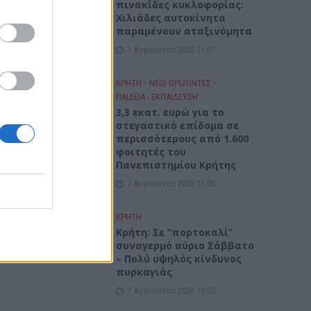
πινακίδες κυκλοφορίας:
Χιλιάδες αυτοκίνητα
παραμένουν αταξινόμητα
7 Αυγούστου 2026 21:07
ΚΡΗΤΗ
•
ΝΕΟΙ ΟΡΙΖΟΝΤΕΣ
•
ΠΑΙΔΕΙΑ - ΕΚΠΑΙΔΕΥΣΗ
3,3 εκατ. ευρώ για το
στεγαστικό επίδομα σε
περισσότερους από 1.600
φοιτητές του
Πανεπιστημίου Κρήτης
7 Αυγούστου 2026 21:03
ΚΡΗΤΗ
Κρήτη: Σε “πορτοκαλί”
συναγερμό αύριο Σάββατο
– Πολύ υψηλός κίνδυνος
πυρκαγιάς
7 Αυγούστου 2026 18:05