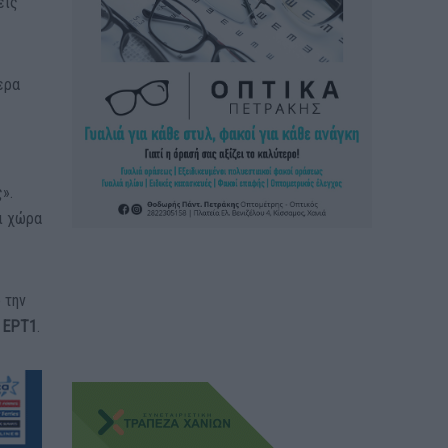
εις
ερα
».
ει χώρα
 την
ν
ΕΡΤ1
.