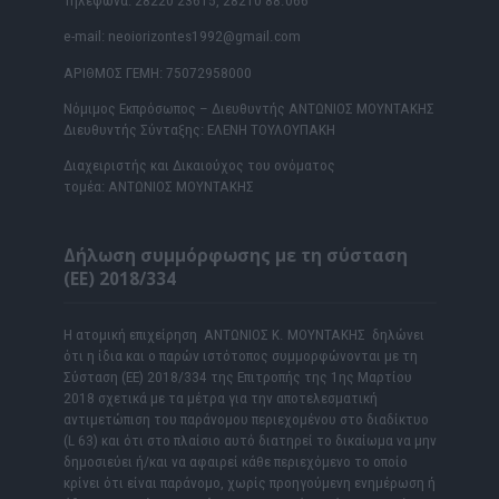
Τηλέφωνα: 28220 23615, 28210 88.066
e-mail: neoiorizontes1992@gmail.com
ΑΡΙΘΜΟΣ ΓΕΜΗ: 75072958000
Νόμιμος Εκπρόσωπος – Διευθυντής ΑΝΤΩΝΙΟΣ ΜΟΥΝΤΑΚΗΣ
Διευθυντής Σύνταξης: ΕΛΕΝΗ ΤΟΥΛΟΥΠΑΚΗ
Διαχειριστής και Δικαιούχος του ονόματος
τομέα: ΑΝΤΩΝΙΟΣ ΜΟΥΝΤΑΚΗΣ
Δήλωση συμμόρφωσης με τη σύσταση
(ΕΕ) 2018/334
Η ατομική επιχείρηση ΑΝΤΩΝΙΟΣ Κ. ΜΟΥΝΤΑΚΗΣ δηλώνει
ότι η ίδια και ο παρών ιστότοπος συμμορφώνονται με τη
Σύσταση (ΕΕ) 2018/334 της Επιτροπής της 1ης Μαρτίου
2018 σχετικά με τα μέτρα για την αποτελεσματική
αντιμετώπιση του παράνομου περιεχομένου στο διαδίκτυο
(L 63) και ότι στο πλαίσιο αυτό διατηρεί το δικαίωμα να μην
δημοσιεύει ή/και να αφαιρεί κάθε περιεχόμενο το οποίο
κρίνει ότι είναι παράνομο, χωρίς προηγούμενη ενημέρωση ή