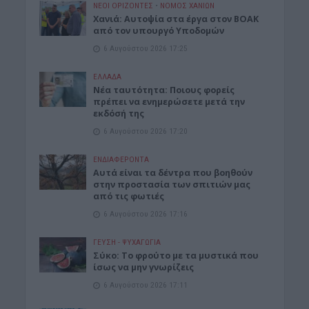
ΝΕΟΙ ΟΡΙΖΟΝΤΕΣ
•
ΝΟΜΌΣ ΧΑΝΊΩΝ
Χανιά: Αυτοψία στα έργα στον ΒΟΑΚ
από τον υπουργό Υποδομών
6 Αυγούστου 2026 17:25
ΕΛΛΑΔΑ
Νέα ταυτότητα: Ποιους φορείς
πρέπει να ενημερώσετε μετά την
εκδόσή της
6 Αυγούστου 2026 17:20
ΕΝΔΙΑΦΕΡΟΝΤΑ
Αυτά είναι τα δέντρα που βοηθούν
στην προστασία των σπιτιών μας
από τις φωτιές
6 Αυγούστου 2026 17:16
ΓΕΎΣΗ - ΨΥΧΑΓΩΓΊΑ
Σύκο: Το φρούτο με τα μυστικά που
ίσως να μην γνωρίζεις
6 Αυγούστου 2026 17:11