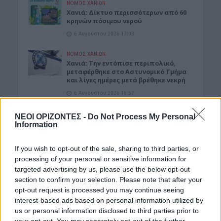
ΝΟΜΌΣ ΧΑΝΊΩΝ
Xανιά: Δίκτυο περισσότερων από 60
κρηνών πόσιμου νερού
6 Αυγούστου 2026 17:03
ΝΟΜΌΣ ΧΑΝΊΩΝ
Χανιά: Την εντόπισε περιπολικό,
μεταφέρθηκε στο Αστυνομικό Τμήμα
και λίγες ημέρες μετά βρέθηκε νεκρή
6 Αυγούστου 2026 16:57
ΚΡΗΤΗ
•
ΝΕΟΙ ΟΡΙΖΟΝΤΕΣ
ΝΕΟΙ ΟΡΙΖΟΝΤΕΣ -
Do Not Process My Personal
Κτηματολόγιο: Ποιοι μπορούν να
Information
δηλώσουν το ακίνητό τους και μετά
την λήξη της προθεσμίας
If you wish to opt-out of the sale, sharing to third parties, or
6 Αυγούστου 2026 16:53
processing of your personal or sensitive information for
targeted advertising by us, please use the below opt-out
ΔΙΕΘΝΗ
•
ΜΑΤΙΕΣ ΣΤΟ ΠΑΡΕΛΘΟΝ
section to confirm your selection. Please note that after your
Χιροσίμα: 81 χρόνια από τον πυρηνικό
όλεθρο που άλλαξε την
opt-out request is processed you may continue seeing
ανθρωπότητα
interest-based ads based on personal information utilized by
us or personal information disclosed to third parties prior to
6 Αυγούστου 2026 09:42