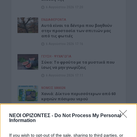
6 Αυγούστου 2026 17:20
ΕΝΔΙΑΦΕΡΟΝΤΑ
Αυτά είναι τα δέντρα που βοηθούν
στην προστασία των σπιτιών μας
από τις φωτιές
6 Αυγούστου 2026 17:16
ΓΕΎΣΗ - ΨΥΧΑΓΩΓΊΑ
Σύκο: Το φρούτο με τα μυστικά που
ίσως να μην γνωρίζεις
6 Αυγούστου 2026 17:11
ΝΟΜΌΣ ΧΑΝΊΩΝ
Xανιά: Δίκτυο περισσότερων από 60
κρηνών πόσιμου νερού
6 Αυγούστου 2026 17:03
ΝΕΟΙ ΟΡΙΖΟΝΤΕΣ -
Do Not Process My Personal
ΝΟΜΌΣ ΧΑΝΊΩΝ
Information
Χανιά: Την εντόπισε περιπολικό,
μεταφέρθηκε στο Αστυνομικό Τμήμα
If you wish to opt-out of the sale, sharing to third parties, or
και λίγες ημέρες μετά βρέθηκε νεκρή