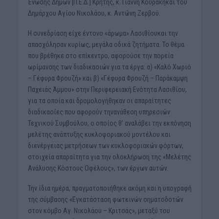
Ένωσης Δήμων [Π.Ε.Δ.] Κρήτης, κ. Γιάννη Κουράκηκαι του
Δημάρχου Αγίου Νικολάου, κ. Αντώνη Ζερβού.
Η συνεδρίαση είχε έντονο «άρωμα» Λασιθίουκαι την
απασχόλησαν κυρίως, μεγάλα οδικά ζητήματα. Το θέμα
που βρέθηκε στο επίκεντρο, αφορούσε την πορεία
ωρίμανσης των διαδικασιών για τα έργα: α) «Καλό Χωριό
– Γέφυρα Φρουζή» και β) «Γέφυρα Φρουζή – Παράκαμψη
Παχειάς Άμμου» στην Περιφερειακή Ενότητα Λασιθίου,
για τα οποία και δρομολογήθηκαν οι απαραίτητες
διαδικασίες που αφορούν τηνανάθεση υπηρεσιών
Τεχνικού Συμβούλου, ο οποίος θ’ αναλάβει την εκπόνηση
μελέτης ανάπτυξης κυκλοφοριακού μοντέλου και
διενέργειας μετρήσεων των κυκλοφοριακών φόρτων,
στοιχεία απαραίτητα για την ολοκλήρωση της «Μελέτης
Ανάλυσης Κόστους Οφέλους», των έργων αυτών.
Την ίδια ημέρα, πραγματοποιήθηκε ακόμη και η υπογραφή
της σύμβασης «Εγκατάσταση φωτεινών σηματοδοτών
στον κόμβο Αγ. Νικολάου – Κριτσάς», μεταξύ του