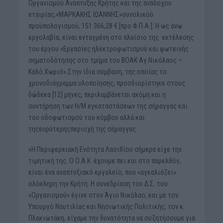
Οργανισμού Ανάπτυξης Κρήτης και της ανάδοχου
εταιρίας,«ΜΑΡΚΑΚΗΣ ΙΩΑΝΝΗΣ»συνολικού
προϋπολογισμού, 151.366,28 € [προ Φ.Π.Α.]. Η ως άνω
εργολαβία, είναι ενταγμένη στο πλαίσιο της εκτέλεσης
του έργου «Εργασίες ηλεκτροφωτισμού και φωτεινής
σηματοδότησης στο τμήμα του ΒΟΑΚ Αγ.Νικόλαος –
Καλό Χωριό».Στην ίδια σύμβαση, της οποίας το
χρονοδιάγραμμα υλοποίησης, προσδιορίστηκε στους
δώδεκα [12] μήνες, περιλαμβάνεται ακόμη και η
συντήρηση των Η/Μ εγκαταστάσεων της σήραγγας και
του οδοφωτισμού του κόμβου αλλά και
τηςευρύτερηςπεριοχή της σήραγγας.
«Η Περιφερειακή Ενότητα Λασιθίου σήμερα είχε την
τιμητική της. Ο Ο.Α.Κ. έχουμε πει και στο παρελθόν,
είναι ένα αναπτυξιακό εργαλείο, που «αγκαλιάζει»
ολόκληρη την Κρήτη. Η συνεδρίαση του Δ.Σ. του
«Οργανισμού» έγινε στον Άγιο Νικόλαο, και με τον
Υπουργό Ναυτιλίας και Νησιωτικής Πολιτικής, τον κ.
Πλακιωτάκη, είχαμε την δυνατότητα να συζητήσουμε για