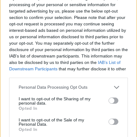
processing of your personal or sensitive information for
6 Αυγούστου 2026 16:57
targeted advertising by us, please use the below opt-out
section to confirm your selection. Please note that after your
ΚΡΗΤΗ
•
ΝΕΟΙ ΟΡΙΖΟΝΤΕΣ
opt-out request is processed you may continue seeing
Κτηματολόγιο: Ποιοι μπορούν να
δηλώσουν το ακίνητό τους και μετά
interest-based ads based on personal information utilized by
την λήξη της προθεσμίας
us or personal information disclosed to third parties prior to
your opt-out. You may separately opt-out of the further
6 Αυγούστου 2026 16:53
disclosure of your personal information by third parties on the
IAB’s list of downstream participants. This information may
ΔΙΕΘΝΗ
•
ΜΑΤΙΕΣ ΣΤΟ ΠΑΡΕΛΘΟΝ
Χιροσίμα: 81 χρόνια από τον πυρηνικό
also be disclosed by us to third parties on the
IAB’s List of
όλεθρο που άλλαξε την
Downstream Participants
that may further disclose it to other
ανθρωπότητα
third parties.
6 Αυγούστου 2026 09:42
Personal Data Processing Opt Outs
ΕΝΔΙΑΦΕΡΟΝΤΑ
Tα ζώδια της Πέμπτης 6 Αυγούστου
I want to opt-out of the Sharing of my
personal data.
6 Αυγούστου 2026 08:06
Opted In
I want to opt-out of the Sale of my
Δημοφιλή αυτή την εβδομάδα
Personal Data.
Opted In