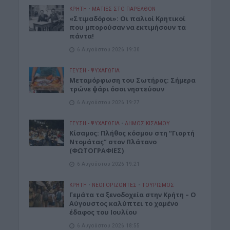
ΚΡΗΤΗ
•
ΜΑΤΙΕΣ ΣΤΟ ΠΑΡΕΛΘΟΝ
«Στιμαδόροι»: Οι παλιοί Κρητικοί
που μπορούσαν να εκτιμήσουν τα
πάντα!
6 Αυγούστου 2026 19:30
ΓΕΎΣΗ - ΨΥΧΑΓΩΓΊΑ
Μεταμόρφωση του Σωτήρος: Σήμερα
τρώνε ψάρι όσοι νηστεύουν
6 Αυγούστου 2026 19:27
ΓΕΎΣΗ - ΨΥΧΑΓΩΓΊΑ
•
ΔΉΜΟΣ ΚΙΣΆΜΟΥ
Κίσαμος: Πλήθος κόσμου στη “Γιορτή
Ντομάτας” στον Πλάτανο
(ΦΩΤΟΓΡΑΦΙΕΣ)
6 Αυγούστου 2026 19:21
ΚΡΗΤΗ
•
ΝΕΟΙ ΟΡΙΖΟΝΤΕΣ
•
ΤΟΥΡΙΣΜΟΣ
Γεμάτα τα ξενοδοχεία στην Κρήτη – Ο
Αύγουστος καλύπτει το χαμένο
έδαφος του Ιουλίου
6 Αυγούστου 2026 18:55