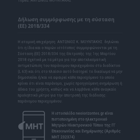
τομέα: ΑΝΤΩΝΙΟΣ ΜΟΥΝΤΑΚΗΣ
Δήλωση συμμόρφωσης με τη σύσταση
(ΕΕ) 2018/334
Η ατομική επιχείρηση ΑΝΤΩΝΙΟΣ Κ. ΜΟΥΝΤΑΚΗΣ δηλώνει
ότι η ίδια και ο παρών ιστότοπος συμμορφώνονται με τη
Σύσταση (ΕΕ) 2018/334 της Επιτροπής της 1ης Μαρτίου
2018 σχετικά με τα μέτρα για την αποτελεσματική
αντιμετώπιση του παράνομου περιεχομένου στο διαδίκτυο
(L 63) και ότι στο πλαίσιο αυτό διατηρεί το δικαίωμα να μην
δημοσιεύει ή/και να αφαιρεί κάθε περιεχόμενο το οποίο
κρίνει ότι είναι παράνομο, χωρίς προηγούμενη ενημέρωση ή
άδεια του χρήστη, καθώς και να λαμβάνει κάθε αναγκαίο
προληπτικό μέτρο για την αποτροπή της διάδοσης
παράνομου περιεχομένου.
Η ιστοσελίδα
neoiorizontes.gr
είναι
πιστοποιημένη στο ηλεκτρονικό
Μητρώο Ηλεκτρονικού Τύπου της ΓΓ
Επικοινωνίας και Ενημέρωσης (Αριθμός
ΜΗΤ 232374)