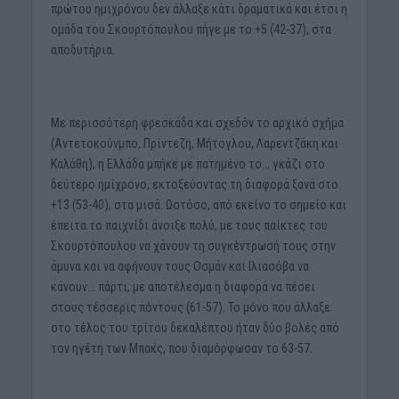
πρώτου ημιχρόνου δεν άλλαξε κάτι δραματικά και έτσι η
ομάδα του Σκουρτόπουλου πήγε με το +5 (42-37), στα
αποδυτήρια.
Με περισσότερη φρεσκάδα και σχεδόν το αρχικό σχήμα
(Αντετοκούνμπο, Πρίντεζη, Μήτογλου, Λαρεντζάκη και
Καλάθη), η Ελλάδα μπήκε με πατημένο το… γκάζι στο
δεύτερο ημίχρονο, εκτοξεύοντας τη διαφορά ξανά στο
+13 (53-40), στα μισά. Ωστόσο, από εκείνο το σημείο και
έπειτα το παιχνίδι άνοιξε πολύ, με τους παίκτες του
Σκουρτόπουλου να χάνουν τη συγκέντρωσή τους στην
άμυνα και να αφήνουν τους Οσμάν και Ιλιασόβα να
κάνουν… πάρτι, με αποτέλεσμα η διαφορά να πέσει
στους τέσσερις πόντους (61-57). Το μόνο που άλλαξε
στο τέλος του τρίτου δεκαλέπτου ήταν δύο βολές από
τον ηγέτη των Μπακς, που διαμόρφωσαν το 63-57.