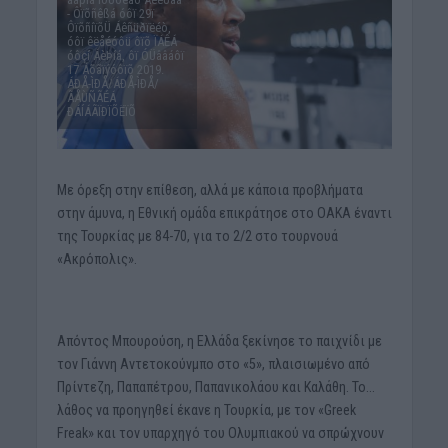
- Ôïõñêßá óôï 29ï
ÔïõñíïõÜ Áêñüðïëéò,
óôï êëåéóôü ôïõ ÏÁÊÁ
óôçí ÁèÞíá, ôï ÓÜââáôï
17 Áõãïýóôïõ 2019.
ÁÐÅ-ÌÐÅ/ÁÐÅ-ÌÐÅ/
ÃÅÙÑÃÉÁ
ÐÁÍÁÃÏÐÏÕËÏÕ
Με όρεξη στην επίθεση, αλλά με κάποια προβλήματα
στην άμυνα, η Εθνική ομάδα επικράτησε στο ΟΑΚΑ έναντι
της Τουρκίας με 84-70, για το 2/2 στο τουρνουά
«Ακρόπολις».
Απόντος Μπουρούση, η Ελλάδα ξεκίνησε το παιχνίδι με
τον Γιάννη Αντετοκούνμπο στο «5», πλαισιωμένο από
Πρίντεζη, Παπαπέτρου, Παπανικολάου και Καλάθη. Το…
λάθος να προηγηθεί έκανε η Τουρκία, με τον «Greek
Freak» και τον υπαρχηγό του Ολυμπιακού να σπρώχνουν