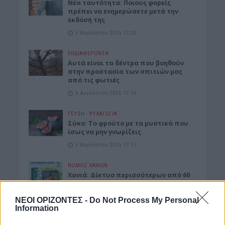
Νέα ταυτότητα: Ποιους φορείς
πρέπει να ενημερώσετε μετά την
εκδόσή της
6 Αυγούστου 2026 17:20
ΕΝΔΙΑΦΕΡΟΝΤΑ
Αυτά είναι τα δέντρα που βοηθούν
στην προστασία των σπιτιών μας
από τις φωτιές
6 Αυγούστου 2026 17:16
ΓΕΎΣΗ - ΨΥΧΑΓΩΓΊΑ
Σύκο: Το φρούτο με τα μυστικά που
ίσως να μην γνωρίζεις
6 Αυγούστου 2026 17:11
ΝΟΜΌΣ ΧΑΝΊΩΝ
Xανιά: Δίκτυο περισσότερων από 60
κρηνών πόσιμου νερού
6 Αυγούστου 2026 17:03
ΝΕΟΙ ΟΡΙΖΟΝΤΕΣ -
Do Not Process My Personal
Information
ΝΟΜΌΣ ΧΑΝΊΩΝ