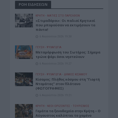
ΡΟΗ ΕΙΔΗΣΕΩΝ
ΚΡΗΤΗ
•
ΜΑΤΙΕΣ ΣΤΟ ΠΑΡΕΛΘΟΝ
«Στιμαδόροι»: Οι παλιοί Κρητικοί
που μπορούσαν να εκτιμήσουν τα
πάντα!
6 Αυγούστου 2026 19:30
ΓΕΎΣΗ - ΨΥΧΑΓΩΓΊΑ
Μεταμόρφωση του Σωτήρος: Σήμερα
τρώνε ψάρι όσοι νηστεύουν
6 Αυγούστου 2026 19:27
ΓΕΎΣΗ - ΨΥΧΑΓΩΓΊΑ
•
ΔΉΜΟΣ ΚΙΣΆΜΟΥ
Κίσαμος: Πλήθος κόσμου στη “Γιορτή
Ντομάτας” στον Πλάτανο
(ΦΩΤΟΓΡΑΦΙΕΣ)
6 Αυγούστου 2026 19:21
ΚΡΗΤΗ
•
ΝΕΟΙ ΟΡΙΖΟΝΤΕΣ
•
ΤΟΥΡΙΣΜΟΣ
Γεμάτα τα ξενοδοχεία στην Κρήτη – Ο
Αύγουστος καλύπτει το χαμένο