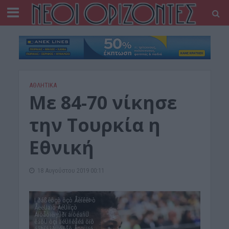
ΑΘΛΗΤΙΚΑ
Με 84-70 νίκησε
την Τουρκία η
Εθνική
18 Αυγούστου 2019 00:11
Ï ðáßêôçò ôçò ÅèíéêÞò
ÅëëÜäïò ÃéÜííçò
Áíôåôïêïýíìðï áíôéäñÜ
êáôÜ ôçí äéÜñêåéá ôïõ
áãþíá ìðÜóêåô ÅëëÜäá