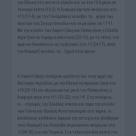
την Εθνική στο ανοικτό γήπεδο και σε ένα 13-0 μέσα σε
τέσσερα λεπτά (13-2). Η διαφορά έφτασε ακόμη και στο
+13 (17-4), με τον Γουίλμπεκιν να κόβει τη… φόρα των
παικτών του Σκουρτόπουλου και να μειώνει σε 17-11.
Με την είσοδο των Λαρεντζάκη και Παπαγιάννη η Ελλάδα
πήγε ξανά σε διψήφια απόσταση (22-12), με το τέλος του
πρώτου δεκαλέπτου να τη βρίσκει στο +7 (24-17), αλλά
τον Κορκμάζ να κάνει τη… ζημιά στην άμυνα.
Ο Λαρεντζάκης συνέχισε ορεξάτος και στην αρχή της
δεύτερης περιόδου, με την Εθνική να πηγαίνει ξανά στο
+10 (29-19) και αξιοποιώντας μετά τον Παπαγιάννη, η
διαφορά πήγε στο +11 (33-22), στο 14’. Στη συνέχεια,
οι… στροφές της Ελλάδας έπεσαν και παρά την είσοδο
των Γιάννη και Θανάση Αντετοκούνμπο στο παρκέ, οι
επιπόλαιες επιθέσεις έφεραν την αστοχία και βοήθησαν
τους Κορκμάζ και Ιλιασόβα να μειώσουν ακόμη και στο
-3 (38-35) για την Τουρκία. Στα τελευταία δύο λεπτά του