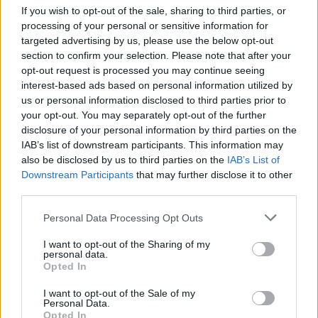
Χανιά: Την εντόπισε περιπολικό,
If you wish to opt-out of the sale, sharing to third parties, or
μεταφέρθηκε στο Αστυνομικό Τμήμα
processing of your personal or sensitive information for
και λίγες ημέρες μετά βρέθηκε νεκρή
targeted advertising by us, please use the below opt-out
6 Αυγούστου 2026 16:57
section to confirm your selection. Please note that after your
opt-out request is processed you may continue seeing
ΚΡΗΤΗ
•
ΝΕΟΙ ΟΡΙΖΟΝΤΕΣ
interest-based ads based on personal information utilized by
Κτηματολόγιο: Ποιοι μπορούν να
δηλώσουν το ακίνητό τους και μετά
us or personal information disclosed to third parties prior to
την λήξη της προθεσμίας
your opt-out. You may separately opt-out of the further
disclosure of your personal information by third parties on the
6 Αυγούστου 2026 16:53
IAB’s list of downstream participants. This information may
also be disclosed by us to third parties on the
IAB’s List of
ΔΙΕΘΝΗ
•
ΜΑΤΙΕΣ ΣΤΟ ΠΑΡΕΛΘΟΝ
Χιροσίμα: 81 χρόνια από τον πυρηνικό
Downstream Participants
that may further disclose it to other
όλεθρο που άλλαξε την
third parties.
ανθρωπότητα
6 Αυγούστου 2026 09:42
Personal Data Processing Opt Outs
I want to opt-out of the Sharing of my
ΕΝΔΙΑΦΕΡΟΝΤΑ
personal data.
Tα ζώδια της Πέμπτης 6 Αυγούστου
Opted In
6 Αυγούστου 2026 08:06
I want to opt-out of the Sale of my
Personal Data.
Δημοφιλή αυτή την εβδομάδα
Opted In