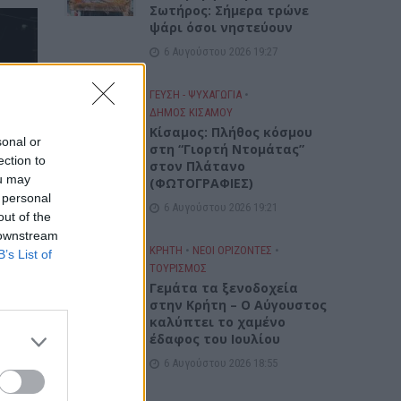
Σωτήρος: Σήμερα τρώνε
ψάρι όσοι νηστεύουν
6 Αυγούστου 2026 19:27
στη
ΓΕΎΣΗ - ΨΥΧΑΓΩΓΊΑ
•
ον
ΔΉΜΟΣ ΚΙΣΆΜΟΥ
Σ)
Κίσαμος: Πλήθος κόσμου
sonal or
στη “Γιορτή Ντομάτας”
ection to
στον Πλάτανο
ou may
(ΦΩΤΟΓΡΑΦΙΕΣ)
 personal
6 Αυγούστου 2026 19:21
out of the
 downstream
ΚΡΗΤΗ
•
ΝΕΟΙ ΟΡΙΖΟΝΤΕΣ
•
B’s List of
ΤΟΥΡΙΣΜΟΣ
Γεμάτα τα ξενοδοχεία
στην Κρήτη – Ο Αύγουστος
καλύπτει το χαμένο
έδαφος του Ιουλίου
6 Αυγούστου 2026 18:55