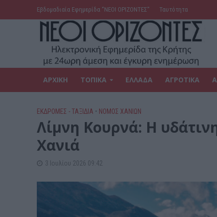
Εβδομαδιαία Εφημερίδα ‘’ΝΕΟΙ ΟΡΙΖΟΝΤΕΣ’’
Ταυτότητα
ΑΡΧΙΚΗ
ΤΟΠΙΚΑ
ΕΛΛΑΔΑ
ΑΓΡΟΤΙΚΑ
Α
ΕΚΔΡΟΜΈΣ - ΤΑΞΊΔΙΑ
•
ΝΟΜΌΣ ΧΑΝΊΩΝ
Λίμνη Κουρνά: Η υδάτιν
Χανιά
3 Ιουλίου 2026 09:42