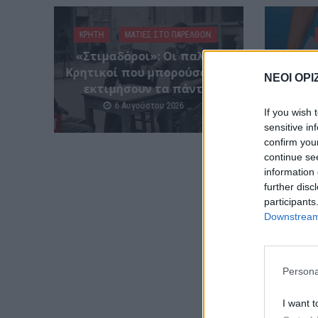
ΚΡΗΤΗ
ΜΑΤΙΕΣ ΣΤΟ ΠΑΡΕΛΘΟΝ
«Στιμαδόροι»: Οι παλιοί
Μεταμό
Κρητικοί που μπορούσαν να
Σήμε
ΝΕΟΙ ΟΡΙ
εκτιμήσουν τα πάντα!
6 Αυγούστου 2026
If you wish 
sensitive in
confirm you
continue se
information 
further disc
participants
Downstream 
Persona
I want t