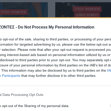
ΓΕΎΣΗ - ΨΥΧΑΓΩΓΊΑ
ΓΕΎΣΗ - ΨΥΧΑΓΩΓΊΑ
ΔΉΜΟΣ ΚΙΣΆΜΟΥ
ρφωση του Σωτήρος:
Κίσαμος: Πλήθος κόσμου 
ρα τρώνε ψάρι όσοι
ΖΟΝΤΕΣ -
Do Not Process My Personal Information
“Γιορτή Ντομάτας” στ
νηστεύουν
Πλάτανο (ΦΩΤΟΓΡΑΦΙΕ
6 Αυγούστου 2026
to opt-out of the sale, sharing to third parties, or processing of your per
6 Αυγούστου 2026
formation for targeted advertising by us, please use the below opt-out s
r selection. Please note that after your opt-out request is processed y
eing interest-based ads based on personal information utilized by us or
disclosed to third parties prior to your opt-out. You may separately opt-
losure of your personal information by third parties on the IAB’s list of
. This information may also be disclosed by us to third parties on the
IA
Participants
that may further disclose it to other third parties.
l Data Processing Opt Outs
o opt-out of the Sharing of my personal data.