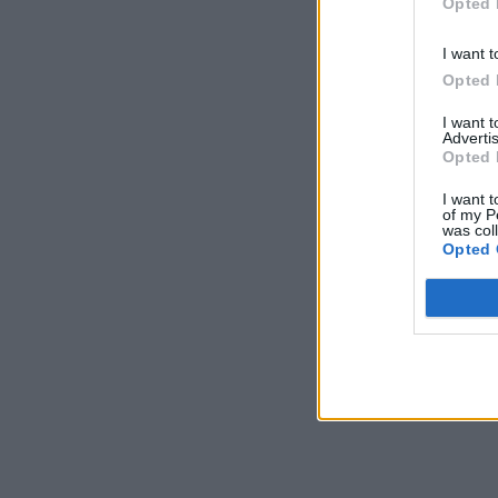
Opted 
I want t
Opted 
I want 
Advertis
Opted 
I want t
of my P
was col
Opted 