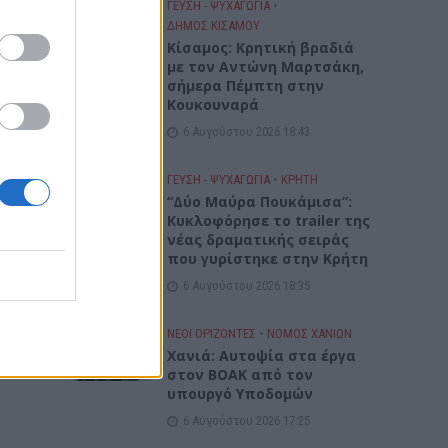
ΓΕΎΣΗ - ΨΥΧΑΓΩΓΊΑ
•
ΔΉΜΟΣ ΚΙΣΆΜΟΥ
Kίσαμος: Κρητική βραδιά
με τον Αντώνη Μαρτσάκη,
σήμερα Πέμπτη στην
Κουκουναρά
6 Αυγούστου 2026 18:43
ΓΕΎΣΗ - ΨΥΧΑΓΩΓΊΑ
•
ΚΡΗΤΗ
“Δύο Μαύρα Πουκάμισα”:
Κυκλοφόρησε το trailer της
νέας δραματικής σειράς
που γυρίστηκε στην Κρήτη
6 Αυγούστου 2026 18:35
ΝΕΟΙ ΟΡΙΖΟΝΤΕΣ
•
ΝΟΜΌΣ ΧΑΝΊΩΝ
Χανιά: Αυτοψία στα έργα
στον ΒΟΑΚ από τον
υπουργό Υποδομών
6 Αυγούστου 2026 17:25