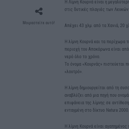
Η Λίμνη Κουρνά είναι η μεγαλύτερ
στις δυτικές πλαγιές των Λευκών
Μοιραστείτε αυτό!
Απέχει 43 χλμ. από τα Χανιά, 20 
Η λίμνη Κουρνά και τα περίχωρα 
περιοχή του Αποκόρωνα είναι από
νερό όλο το χρόνο.
Το όνομα «Κουρνάς» πιστεύεται πω
«λουτρό».
Η λίμνη δημιουργείται από τη συ
αναβλύζει από μια πηγή που ονομά
επιφάνεια της λίμνης σε αντίθεση
ενταγμένη στο δίκτυο Natura 2000
Η λίμνη Κουρνά είναι αγαπημένος 