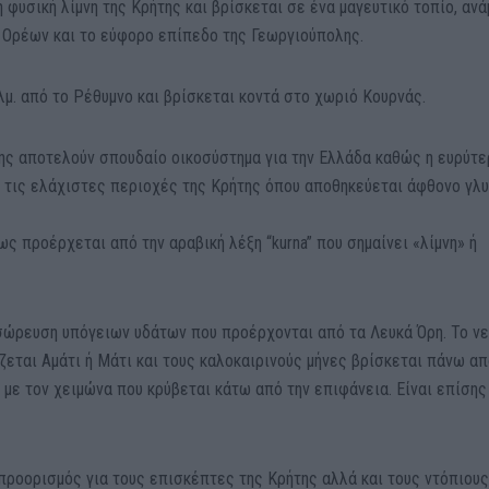
η φυσική λίμνη της Κρήτης και βρίσκεται σε ένα μαγευτικό τοπίο, αν
 Ορέων και το εύφορο επίπεδο της Γεωργιούπολης.
χλμ. από το Ρέθυμνο και βρίσκεται κοντά στο χωριό Κουρνάς.
της αποτελούν σπουδαίο οικοσύστημα για την Ελλάδα καθώς η ευρύτε
 τις ελάχιστες περιοχές της Κρήτης όπου αποθηκεύεται άφθονο γλ
ς προέρχεται από την αραβική λέξη “kurna” που σημαίνει «λίμνη» ή
σσώρευση υπόγειων υδάτων που προέρχονται από τα Λευκά Όρη. Το ν
ζεται Αμάτι ή Μάτι και τους καλοκαιρινούς μήνες βρίσκεται πάνω απ
 με τον χειμώνα που κρύβεται κάτω από την επιφάνεια. Είναι επίσης
.
προορισμός για τους επισκέπτες της Κρήτης αλλά και τους ντόπιους