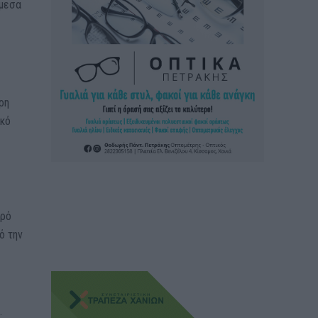
άμεσα
ρη
υκό
ερό
ό την
.