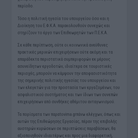
περίοδο.
Τόσο η πολιτική ηγεσία του υπουργείου όσο και η
Διοίκηση του Ε.Φ.Κ.Α. παρακολουθούν συνεχώς και
στηρίζουν το έργο των Επιθεωρητών των Π.Ε.Κ.Α.
Σε κάθε περίπτωση, ούτε οι κοινωνικά ανεύθυνες
πρακτικές μερικών επιχειρήσεων ούτε ακόμη και τα
απαράδεκτα περιστατικά συμπεριφορών εκ μέρους
ασυνείδητων εργοδοτών, ιδιαίτερα σε τουριστικές
περιοχές, μπορούν να κάμψουν την αποφασιστικότητα
της σημερινής πολιτικής ηγεσίας του υπουργείου και
των ελεγκτών για την προστασία των εργαζομένων, του
ασφαλιστικού συστήματος και των ίδιων των συνεπών
επιχειρήσεων από συνθήκες αθέμιτου ανταγωνισμού.
Τα πορίσματα των παραtovima.grπάνω ελέγχων, όπως και
αυτών της Επιθεώρησης Εργασίας, πέραν της επιβολής
αυστηρών κυρώσεων σε περιπτώσεις παραβάσεων, θα
αξιοποιηθούν ιδιαιτέρως και προς μια διαφορετική,