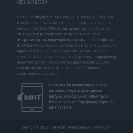
(ΕΕ) 2018/334
Η ατομική επιχείρηση ΑΝΤΩΝΙΟΣ Κ. ΜΟΥΝΤΑΚΗΣ δηλώνει
ότι η ίδια και ο παρών ιστότοπος συμμορφώνονται με τη
Σύσταση (ΕΕ) 2018/334 της Επιτροπής της 1ης Μαρτίου
2018 σχετικά με τα μέτρα για την αποτελεσματική
αντιμετώπιση του παράνομου περιεχομένου στο διαδίκτυο
(L 63) και ότι στο πλαίσιο αυτό διατηρεί το δικαίωμα να μην
δημοσιεύει ή/και να αφαιρεί κάθε περιεχόμενο το οποίο
κρίνει ότι είναι παράνομο, χωρίς προηγούμενη ενημέρωση ή
άδεια του χρήστη, καθώς και να λαμβάνει κάθε αναγκαίο
προληπτικό μέτρο για την αποτροπή της διάδοσης
παράνομου περιεχομένου.
Η ιστοσελίδα
neoiorizontes.gr
είναι
πιστοποιημένη στο ηλεκτρονικό
Μητρώο Ηλεκτρονικού Τύπου της ΓΓ
Επικοινωνίας και Ενημέρωσης (Αριθμός
ΜΗΤ 232374)
Copyright © 2026. Created by neoiorizontes.gr Powered by