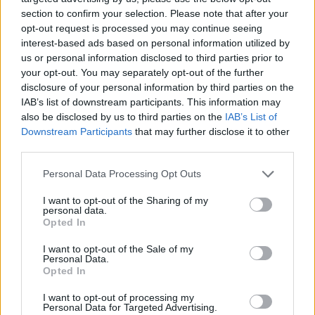
section to confirm your selection. Please note that after your
ΑΓΡΟΤΙΚΑ
•
ΚΡΗΤΗ
opt-out request is processed you may continue seeing
Κρήτη – αγροτοκτηνοτρόφοι:
interest-based ads based on personal information utilized by
Συσσωρεύονται τα προβλήματα –
us or personal information disclosed to third parties prior to
Έρχονται αντιδράσεις
your opt-out. You may separately opt-out of the further
5 Αυγούστου 2026 16:48
disclosure of your personal information by third parties on the
IAB’s list of downstream participants. This information may
ΚΡΗΤΗ
•
ΝΕΟΙ ΟΡΙΖΟΝΤΕΣ
also be disclosed by us to third parties on the
IAB’s List of
Κρήτη: Τραγικές ελλείψεις στα
Downstream Participants
that may further disclose it to other
φαρμακεία – Λείπουν ακόμη και
third parties.
κολλύρια
5 Αυγούστου 2026 16:46
Personal Data Processing Opt Outs
ΚΡΗΤΗ
•
ΝΕΟΙ ΟΡΙΖΟΝΤΕΣ
I want to opt-out of the Sharing of my
Κρήτη: Πάνω από 10.500 αφίξεις
personal data.
μεταναστών από την αρχή του έτους
Opted In
– Αγωνία για τις νέες ροές
I want to opt-out of the Sale of my
5 Αυγούστου 2026 13:18
Personal Data.
Opted In
ΓΕΎΣΗ - ΨΥΧΑΓΩΓΊΑ
•
ΝΟΜΌΣ ΧΑΝΊΩΝ
Χανιά: Ο “Κατά φαντασίαν ασθενής”
I want to opt-out of processing my
του Μολιέρου στο Θέατρο
Personal Data for Targeted Advertising.