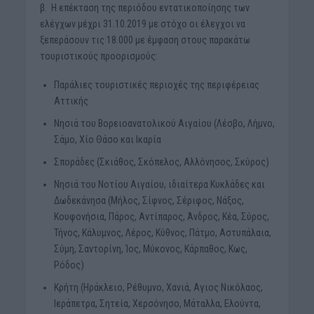
β. Η επέκταση της περιόδου εντατικοποίησης των
ελέγχων μέχρι 31.10.2019 με στόχο οι έλεγχοι να
ξεπεράσουν τις 18.000 με έμφαση στους παρακάτω
τουριστικούς προορισμούς:
Παράλιες τουριστικές περιοχές της περιφέρειας
Αττικής
Νησιά του Βορειοανατολικού Αιγαίου (Λέσβο, Λήμνο,
Σάμο, Χίο Θάσο και Ικαρία
Σποράδες (Σκιάθος, Σκόπελος, Αλλόνησος, Σκύρος)
Νησιά του Νοτίου Αιγαίου, ιδιαίτερα Κυκλάδες και
Δωδεκάνησα (Μήλος, Σίφνος, Σέριφος, Νάξος,
Κουφονήσια, Πάρος, Αντίπαρος, Άνδρος, Κέα, Σύρος,
Τήνος, Κάλυμνος, Λέρος, Κύθνος, Πάτμο, Αστυπάλαια,
Σύμη, Σαντορίνη, Ίος, Μύκονος, Κάρπαθος, Κως,
Ρόδος)
Κρήτη (Ηράκλειο, Ρέθυμνο, Χανιά, Αγιος Νικόλαος,
Ιεράπετρα, Σητεία, Χερσόνησο, Μάταλλα, Ελούντα,