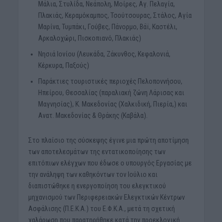
Μάλια, Στυλίδα, Νεάπολη, Μοίρες, Αγ. Πελαγία,
Πλακιάς, Κεραμόκαμπος, Τσούτσουρας, Στάλος, Αγία
Μαρίνα, Τυμπάκι, Γούβες, Πάνορμο, Βάϊ, Καστέλι,
Αρκαλοχώρι, Πισκοπιανό, Πλακιάς)
Νησιά Ιονίου (Λευκάδα, Ζάκυνθος, Κεφαλονιά,
Κέρκυρα, Παξούς)
Παράκτιες τουριστικές περιοχές Πελοποννήσου,
Ηπείρου, Θεσσαλίας (παραλιακή ζώνη Λάρισας και
Μαγνησίας), Κ. Μακεδονίας (Χαλκιδική, Πιερία,) και
Ανατ. Μακεδονίας & Θράκης (Καβάλα).
Στο πλαίσιο της σύσκεψης έγινε μια πρώτη αποτίμηση
των αποτελεσμάτων της εντατικοποίησης των
επιτόπιων ελέγχων που έδωσε ο υπουργός Εργασίας με
την ανάληψη των καθηκόντων τον Ιούλιο και
διαπιστώθηκε η ενεργοποίηση του ελεγκτικού
μηχανισμού των Περιφερειακών Ελεγκτικών Κέντρων
Ασφάλισης (Π.Ε.Κ.Α.) του Ε.Φ.Κ.Α., μετά τη σχετική
χαλάρωση που παρατηρήθηκε κατά την προεκλογική