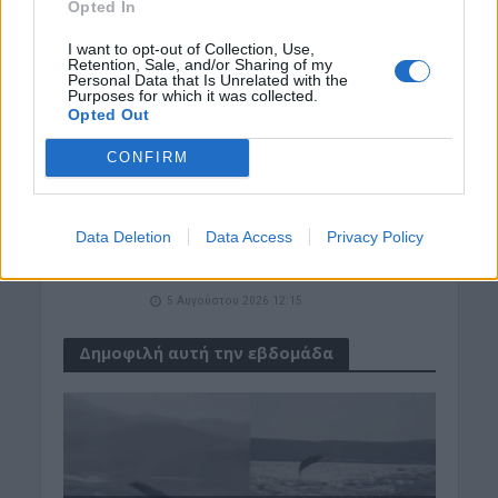
Ανατολικής Τάφρου
Opted In
5 Αυγούστου 2026 13:05
I want to opt-out of Collection, Use,
Retention, Sale, and/or Sharing of my
ΓΕΎΣΗ - ΨΥΧΑΓΩΓΊΑ
•
ΔΉΜΟΣ ΚΙΣΆΜΟΥ
•
Personal Data that Is Unrelated with the
Purposes for which it was collected.
ΝΕΟΙ ΟΡΙΖΟΝΤΕΣ
•
ΠΟΛΙΤΙΣΜΟΣ
Opted Out
Κίσαμος – Φεστιβάλ Γεύσεων &
Τέχνης: Το πρόγραμμα των
εκδηλώσεων
CONFIRM
5 Αυγούστου 2026 12:33
ΓΕΎΣΗ - ΨΥΧΑΓΩΓΊΑ
•
ΔΉΜΟΣ ΚΙΣΆΜΟΥ
Data Deletion
Data Access
Privacy Policy
Κίσαμος: Παραδοσιακό πανηγύρι στα
Πατεριανά Λουσακιών
5 Αυγούστου 2026 12:15
Δημοφιλή αυτή την εβδομάδα