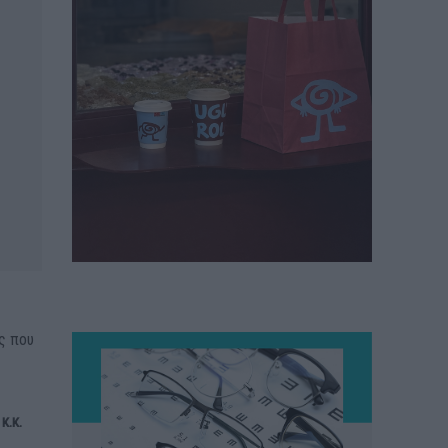
ς που
κ.κ.