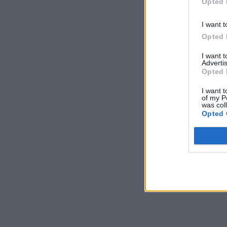
Opted 
I want t
Opted 
I want 
Advertis
Opted 
I want t
of my P
was col
Opted 