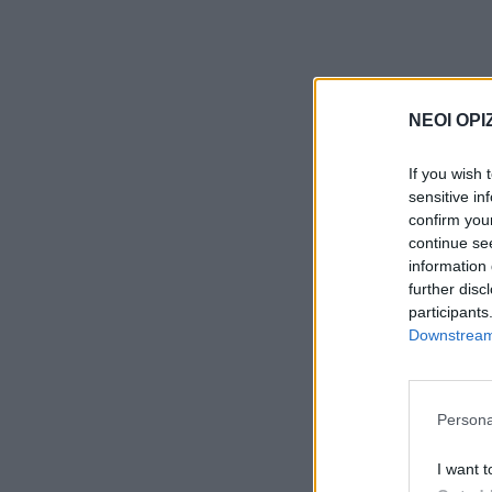
ΝΕΟΙ ΟΡΙ
If you wish 
sensitive in
confirm you
continue se
information 
further disc
participants
Downstream 
Persona
I want t