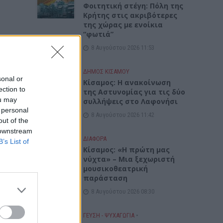
Φοιτητική στέγη: Πόλη της
Κρήτης στις ακριβότερες
της χώρας με ενοίκια
“φωτιά”
8 Αυγούστου 2026 11:53
ΔΉΜΟΣ ΚΙΣΆΜΟΥ
sonal or
Κίσαμος: Η ανακοίνωση
ection to
της Αστυνομίας για τις δύο
ou may
συλλήψεις στο Λαφονήσι
 personal
8 Αυγούστου 2026 11:42
out of the
 downstream
ΔΙΆΦΟΡΑ
B’s List of
Κίσαμος: «Η πρώτη μας
νύχτα» – Μια ξεχωριστή
μουσικοθεατρική
παράσταση
8 Αυγούστου 2026 08:30
ΓΕΎΣΗ - ΨΥΧΑΓΩΓΊΑ
•