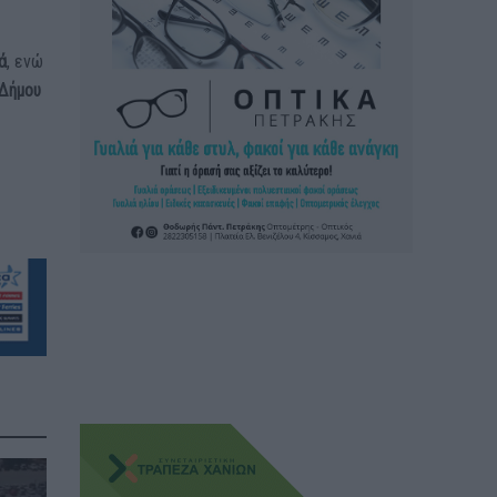
ά
, ενώ
Δήμου