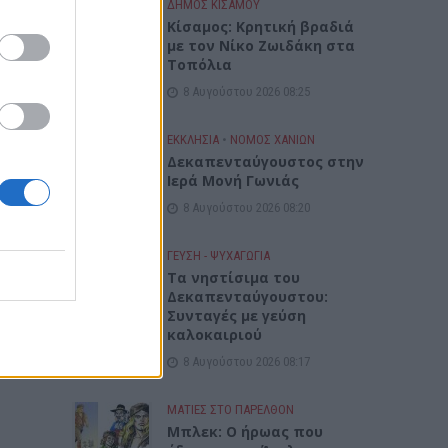
ΔΉΜΟΣ ΚΙΣΆΜΟΥ
Kίσαμος: Κρητική βραδιά
με τον Νίκο Ζωιδάκη στα
Τοπόλια
8 Αυγούστου 2026 08:25
ΕΚΚΛΗΣΙΑ
•
ΝΟΜΌΣ ΧΑΝΊΩΝ
Δεκαπενταύγουστος στην
Ιερά Μονή Γωνιάς
8 Αυγούστου 2026 08:20
ΓΕΎΣΗ - ΨΥΧΑΓΩΓΊΑ
Τα νηστίσιμα του
Δεκαπενταύγουστου:
Συνταγές με γεύση
καλοκαιριού
8 Αυγούστου 2026 08:17
ΜΑΤΙΕΣ ΣΤΟ ΠΑΡΕΛΘΟΝ
Μπλεκ: O ήρωας που