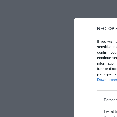
ΝΕΟΙ ΟΡΙ
If you wish 
sensitive in
confirm you
continue se
information 
further disc
participants
Downstream 
Persona
I want t