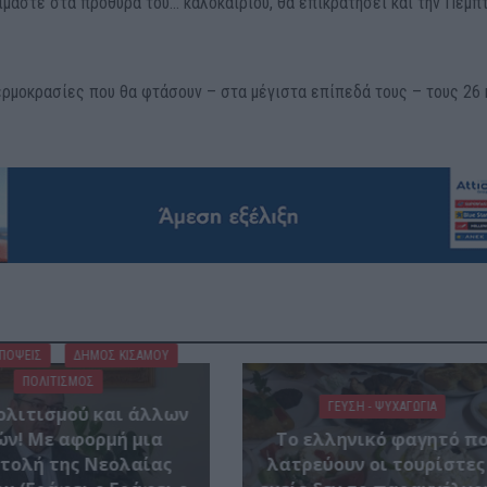
 είμαστε στα πρόθυρα του… καλοκαιριού, θα επικρατήσει και την Πέμπ
ερμοκρασίες που θα φτάσουν – στα μέγιστα επίπεδά τους – τους 26 
ΑΠΟΨΕΙΣ
ΔΉΜΟΣ ΚΙΣΆΜΟΥ
ΠΟΛΙΤΙΣΜΟΣ
ΓΕΎΣΗ - ΨΥΧΑΓΩΓΊΑ
ολιτισμού και άλλων
ών! Mε αφορμή μια
Το ελληνικό φαγητό π
τολή της Νεολαίας
λατρεύουν οι τουρίστες