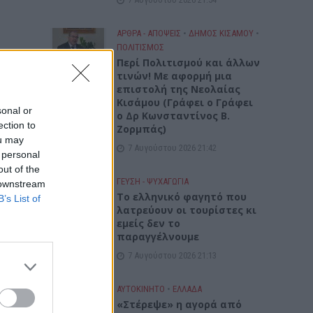
ΑΡΘΡΑ - ΑΠΟΨΕΙΣ
•
ΔΉΜΟΣ ΚΙΣΆΜΟΥ
•
ΠΟΛΙΤΙΣΜΟΣ
Περί Πολιτισμού και άλλων
τινών! Mε αφορμή μια
επιστολή της Νεολαίας
Κισάμου (Γράφει ο Γράφει
sonal or
ο Δρ Κωνσταντίνος Β.
ection to
Ζορμπάς)
ou may
7 Αυγούστου 2026 21:42
 personal
out of the
ΓΕΎΣΗ - ΨΥΧΑΓΩΓΊΑ
 downstream
Το ελληνικό φαγητό που
B’s List of
λατρεύουν οι τουρίστες κι
εμείς δεν το
παραγγέλνουμε
7 Αυγούστου 2026 21:13
ΑΥΤΟΚΙΝΗΤΟ
•
ΕΛΛΑΔΑ
«Στέρεψε» η αγορά από