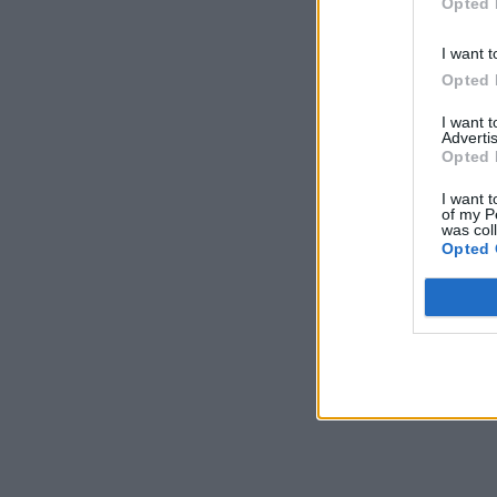
Opted 
I want t
Opted 
I want 
Advertis
Opted 
I want t
of my P
was col
Opted 