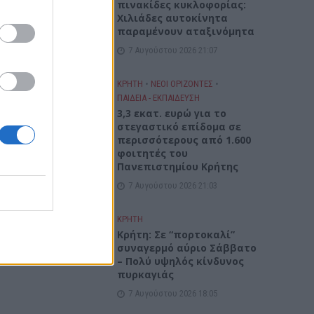
πινακίδες κυκλοφορίας:
Χιλιάδες αυτοκίνητα
παραμένουν αταξινόμητα
7 Αυγούστου 2026 21:07
ΚΡΗΤΗ
•
ΝΕΟΙ ΟΡΙΖΟΝΤΕΣ
•
ΠΑΙΔΕΙΑ - ΕΚΠΑΙΔΕΥΣΗ
3,3 εκατ. ευρώ για το
στεγαστικό επίδομα σε
περισσότερους από 1.600
φοιτητές του
Πανεπιστημίου Κρήτης
7 Αυγούστου 2026 21:03
ΚΡΗΤΗ
Κρήτη: Σε “πορτοκαλί”
συναγερμό αύριο Σάββατο
– Πολύ υψηλός κίνδυνος
πυρκαγιάς
7 Αυγούστου 2026 18:05