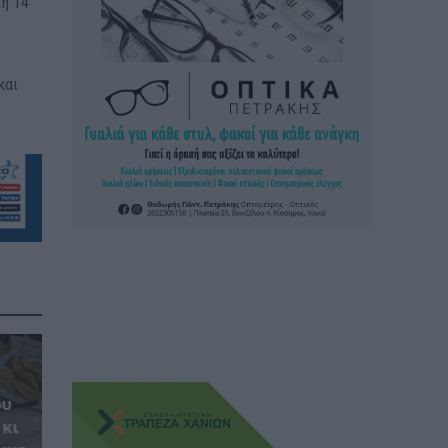
τη 14
και
ου
 κι