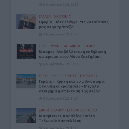
5 Αυγούστου 2026 22:31
ΕΛΛΑΔΑ
•
ΟΙΚΟΝΟΜΙΑ
Εφορία: Πότε ελέγχει τις καταθέσεις
μας στην τράπεζα
5 Αυγούστου 2026 21:40
ΓΕΎΣΗ - ΨΥΧΑΓΩΓΊΑ
•
ΔΉΜΟΣ ΚΙΣΆΜΟΥ
Κίσαμος: Αναβάλλεται η εκδήλωση
αφιέρωμα στον Μάνο Χατζηδάκι
5 Αυγούστου 2026 21:34
ΚΡΗΤΗ
•
ΝΕΟΙ ΟΡΙΖΟΝΤΕΣ
•
ΤΟΥΡΙΣΜΟΣ
Γεμάτη η Κρήτη και το φθινόπωρο:
Στα ύψη οι κρατήσεις – Μεγάλο
στοίχημα η επέκταση της σεζόν
5 Αυγούστου 2026 21:27
ΔΉΜΟΣ ΚΙΣΆΜΟΥ
•
ΕΚΔΡΟΜΈΣ - ΤΑΞΊΔΙΑ
Kισαμίτικες παραλίες: Παλιό
Τελωνείο Καστελλίου
5 Αυγούστου 2026 17:06