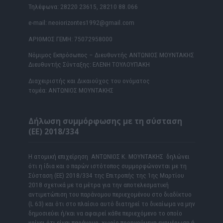
Τηλέφωνα: 28220 23615, 28210 88.066
e-mail: neoiorizontes1992@gmail.com
ΑΡΙΘΜΟΣ ΓΕΜΗ: 75072958000
Νόμιμος Εκπρόσωπος – Διευθυντής ΑΝΤΩΝΙΟΣ ΜΟΥΝΤΑΚΗΣ
Διευθυντής Σύνταξης: ΕΛΕΝΗ ΤΟΥΛΟΥΠΑΚΗ
Διαχειριστής και Δικαιούχος του ονόματος
τομέα: ΑΝΤΩΝΙΟΣ ΜΟΥΝΤΑΚΗΣ
Δήλωση συμμόρφωσης με τη σύσταση
(ΕΕ) 2018/334
Η ατομική επιχείρηση ΑΝΤΩΝΙΟΣ Κ. ΜΟΥΝΤΑΚΗΣ δηλώνει
ότι η ίδια και ο παρών ιστότοπος συμμορφώνονται με τη
Σύσταση (ΕΕ) 2018/334 της Επιτροπής της 1ης Μαρτίου
2018 σχετικά με τα μέτρα για την αποτελεσματική
αντιμετώπιση του παράνομου περιεχομένου στο διαδίκτυο
(L 63) και ότι στο πλαίσιο αυτό διατηρεί το δικαίωμα να μην
δημοσιεύει ή/και να αφαιρεί κάθε περιεχόμενο το οποίο
κρίνει ότι είναι παράνομο, χωρίς προηγούμενη ενημέρωση ή