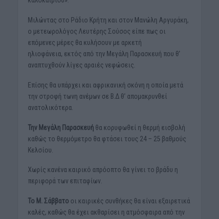
Μιλώντας στο Ράδιο Κρήτη και στον Μανώλη Αργυράκη,
ο μετεωρολόγος Λευτέρης Σούσος είπε πως οι
επόμενες μέρες θα κυλήσουν με αρκετή
ηλιοφάνεια, εκτός από την Μεγάλη Παρασκευή που θ’
αναπτυχθούν λίγες αραιές νεφώσεις.
Επίσης θα υπάρχει και αφρικανική σκόνη η οποία μετά
την στροφή τωνη ανέμων σε Β.Δ θ’ απομακρυνθεί
ανατολικότερα.
Την Μεγάλη Παρασκευή
θα κορυφωθεί η θερμή εισβολή
καθώς το θερμόμετρο θα φτάσει τους 24 – 25 βαθμούς
Κελσίου.
Χωρίς κανένα καιρικό απρόοπτο θα γίνει το βράδυ η
περιφορά των επιταφίων.
Το Μ. Σάββατο
οι καιρικές συνθήκες θα είναι εξαιρετικά
καλές, καθώς θα έχει ακθαρίσει η ατμόσφαιρα από την