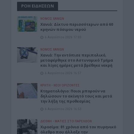
ΡΟΗ ΕΙΔΗΣΕΩΝ
ΝΟΜΌΣ ΧΑΝΊΩΝ
Xανιά: Δίκτυο περισσότερων από 60
κρηνών πόσιμου νερού
6 Αυγούστου 2026 17:03
ΝΟΜΌΣ ΧΑΝΊΩΝ
Χανιά: Την εντόπισε περιπολικό,
μεταφέρθηκε στο Αστυνομικό Τμήμα
και λίγες ημέρες μετά βρέθηκε νεκρή
6 Αυγούστου 2026 16:57
ΚΡΗΤΗ
•
ΝΕΟΙ ΟΡΙΖΟΝΤΕΣ
Κτηματολόγιο: Ποιοι μπορούν να
δηλώσουν το ακίνητό τους και μετά
την λήξη της προθεσμίας
6 Αυγούστου 2026 16:53
ΔΙΕΘΝΗ
•
ΜΑΤΙΕΣ ΣΤΟ ΠΑΡΕΛΘΟΝ
Χιροσίμα: 81 χρόνια από τον πυρηνικό
όλεθρο που άλλαξε την