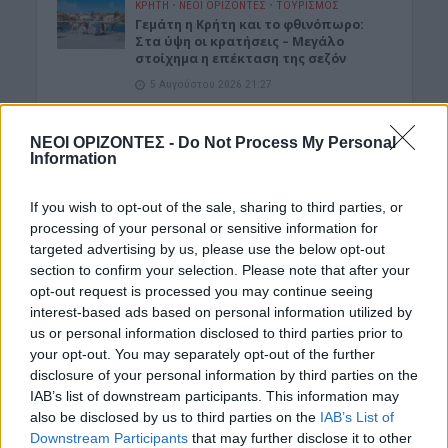
ΚΡΗΤΗ
•
ΝΕΟΙ ΟΡΙΖΟΝΤΕΣ
•
ΤΟΥΡΙΣΜΟΣ
Γεμάτη η Κρήτη και το φθινόπωρο:
Στα ύψη οι κρατήσεις – Μεγάλο
στοίχημα η επέκταση της σεζόν
5 Αυγούστου 2026 21:27
ΔΉΜΟΣ ΚΙΣΆΜΟΥ
•
ΕΚΔΡΟΜΈΣ - ΤΑΞΊΔΙΑ
ΝΕΟΙ ΟΡΙΖΟΝΤΕΣ -
Do Not Process My Personal
Kισαμίτικες παραλίες: Παλιό
Information
Τελωνείο Καστελλίου
5 Αυγούστου 2026 17:06
If you wish to opt-out of the sale, sharing to third parties, or
processing of your personal or sensitive information for
ΚΡΗΤΗ
•
ΝΕΟΙ ΟΡΙΖΟΝΤΕΣ
Kρήτη: Αγωνία για την επόμενη μέρα
targeted advertising by us, please use the below opt-out
στο Κτηματολόγιο – «Χωρίς
section to confirm your selection. Please note that after your
παράταση, χιλιάδες πολίτες θα
opt-out request is processed you may continue seeing
οδηγηθούν στα δικαστήρια»
interest-based ads based on personal information utilized by
5 Αυγούστου 2026 16:56
us or personal information disclosed to third parties prior to
your opt-out. You may separately opt-out of the further
Δημοφιλή αυτή την εβδομάδα
disclosure of your personal information by third parties on the
IAB’s list of downstream participants. This information may
also be disclosed by us to third parties on the
IAB’s List of
Downstream Participants
that may further disclose it to other