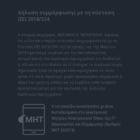
Δήλωση συμμόρφωσης με τη σύσταση
(ΕΕ) 2018/334
Η ατομική επιχείρηση ΑΝΤΩΝΙΟΣ Κ. ΜΟΥΝΤΑΚΗΣ δηλώνει
ότι η ίδια και ο παρών ιστότοπος συμμορφώνονται με τη
Σύσταση (ΕΕ) 2018/334 της Επιτροπής της 1ης Μαρτίου
2018 σχετικά με τα μέτρα για την αποτελεσματική
αντιμετώπιση του παράνομου περιεχομένου στο διαδίκτυο
(L 63) και ότι στο πλαίσιο αυτό διατηρεί το δικαίωμα να μην
δημοσιεύει ή/και να αφαιρεί κάθε περιεχόμενο το οποίο
κρίνει ότι είναι παράνομο, χωρίς προηγούμενη ενημέρωση ή
άδεια του χρήστη, καθώς και να λαμβάνει κάθε αναγκαίο
προληπτικό μέτρο για την αποτροπή της διάδοσης
παράνομου περιεχομένου.
Η ιστοσελίδα
neoiorizontes.gr
είναι
πιστοποιημένη στο ηλεκτρονικό
Μητρώο Ηλεκτρονικού Τύπου της ΓΓ
Επικοινωνίας και Ενημέρωσης (Αριθμός
ΜΗΤ 232374)