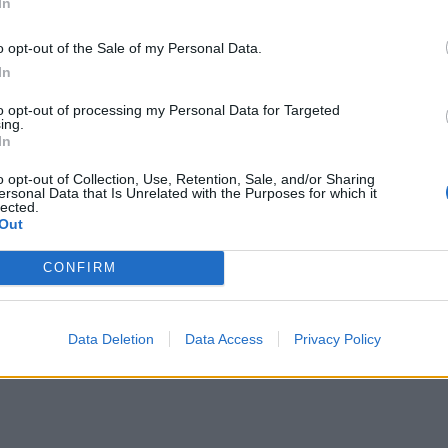
In
o opt-out of the Sale of my Personal Data.
In
to opt-out of processing my Personal Data for Targeted
ΑΓΡΟΤΙΚΑ
ing.
ΓΕΎΣΗ - ΨΥΧΑΓΩΓΊΑ
In
ΑΑΔΕ: Ποιοι θεωρούντα
α, η Κρητική κρέμα
«ενεργοί αγρότες» – Τι 
o opt-out of Collection, Use, Retention, Sale, and/or Sharing
κτος – Συνταγές με
ersonal Data that Is Unrelated with the Purposes for which it
κρίνει τις αγροτικές
υγά και πατάτες
lected.
ενισχύσεις
Out
8 Αυγούστου 2026
8 Αυγούστου 2026
CONFIRM
Data Deletion
Data Access
Privacy Policy