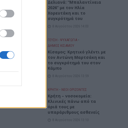
Δελιανά: “Μπαλαντίνεια
2026” με τον Ηλία
Χορευτάκη και το
συγκρότημά του
8 Αυγούστου 2026 14:03
ΓΕΎΣΗ - ΨΥΧΑΓΩΓΊΑ
•
ι
ΔΉΜΟΣ ΚΙΣΆΜΟΥ
θα
Kίσαμος: Κρητικό γλέντι με
τον Αντώνη Μαρτσάκη και
το συγκρότημά του στον
Κάμπο
8 Αυγούστου 2026 13:59
ΚΡΗΤΗ
•
ΝΕΟΙ ΟΡΙΖΟΝΤΕΣ
Κρήτη – νοσοκομεία:
Κλινικές πάνω από τα
όριά τους με
υπαράριθμους ασθενείς
8 Αυγούστου 2026 13:10