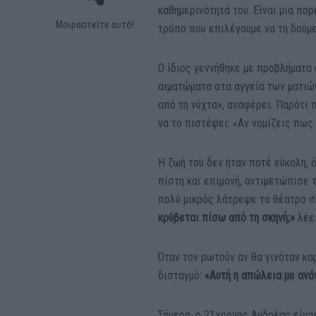
καθημερινότητά του. Είναι μια πο
Μοιραστείτε αυτό!
τρόπο που επιλέγουμε να τη δούμ
Ο ίδιος γεννήθηκε με προβλήματα 
αιματώματα στα αγγεία των ματι
από τη νύχτα», αναφέρει. Παρότι 
να το πιστέψει: «Αν νομίζεις πως 
Η ζωή του δεν ήταν ποτέ εύκολη, 
πίστη και επιμονή, αντιμετώπισε
πολύ μικρός λάτρεψε το θέατρο σ
κρύβεται πίσω από τη σκηνή;»
λέει
Όταν τον ρωτούν αν θα γινόταν κα
δισταγμό:
«Αυτή η απώλεια με ανά
Σήμερα, ο 21χρονος Ανδρέας είνα