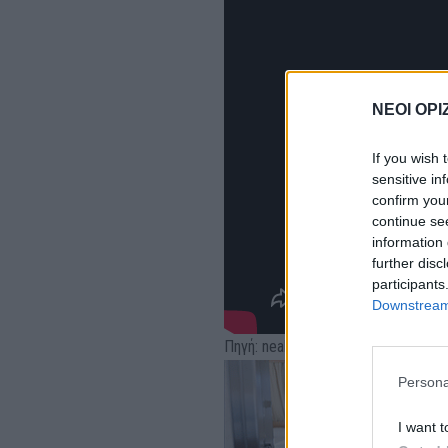
ΝΕΟΙ ΟΡΙ
If you wish 
sensitive in
confirm you
continue se
information 
further disc
participants
Downstream 
Πηγή: neakriti.gr
Persona
I want t