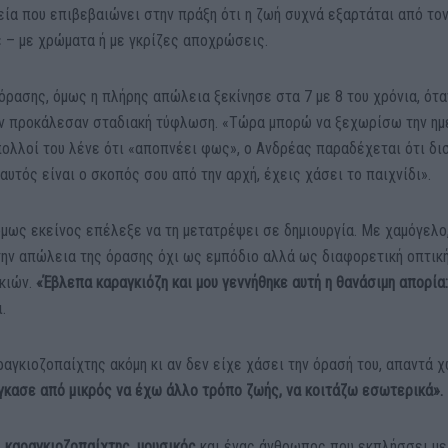
ρεία που επιβεβαιώνει στην πράξη ότι η ζωή συχνά εξαρτάται από το
ε – με χρώματα ή με γκρίζες αποχρώσεις.
όρασης, όμως η πλήρης απώλεια ξεκίνησε στα 7 με 8 του χρόνια, ότα
ών προκάλεσαν σταδιακή τύφλωση. «Τώρα μπορώ να ξεχωρίσω την ημ
πολλοί του λένε ότι «αποπνέει φως», ο Ανδρέας παραδέχεται ότι δι
αυτός είναι ο σκοπός σου από την αρχή, έχεις χάσει το παιχνίδι».
όμως εκείνος επέλεξε να τη μετατρέψει σε δημιουργία. Με χαμόγελο
 την απώλεια της όρασης όχι ως εμπόδιο αλλά ως διαφορετική οπτικ
κιών.
«Έβλεπα καραγκιόζη και μου γεννήθηκε αυτή η θανάσιμη απορία:
.
ραγκιοζοπαίχτης ακόμη κι αν δεν είχε χάσει την όρασή του, απαντά 
γκασε από μικρός να έχω άλλο τρόπο ζωής, να κοιτάζω εσωτερικά».
ι
καραγκιοζοπαίχτης, μουσικός
και ένας άνθρωπος που εκπλήσσει με