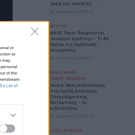
αυγά και πατάτες
8 Αυγούστου 2026 16:30
ΑΓΡΟΤΙΚΑ
ΑΑΔΕ: Ποιοι θεωρούνται
«ενεργοί αγρότες» – Τι θα
κρίνει τις αγροτικές
sonal or
ενισχύσεις
ection to
8 Αυγούστου 2026 16:27
ou may
 personal
ΝΟΜΌΣ ΧΑΝΊΩΝ
•
out of the
ΠΑΙΔΕΙΑ - ΕΚΠΑΙΔΕΥΣΗ
 downstream
Χανιά: Νέες ειδικότητες
B’s List of
στη Σχολή Ανώτερης
Επαγγελματικής
Κατάρτισης – Οι
ειδικότητες
8 Αυγούστου 2026 16:19
ΓΕΎΣΗ - ΨΥΧΑΓΩΓΊΑ