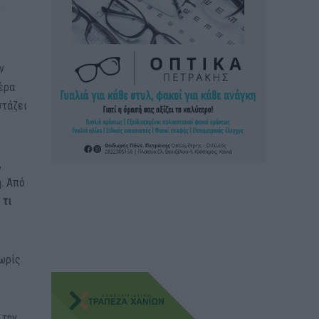
ν
ν
έρα
στάζει
,
ή. Από
 τι
χωρίς
 την