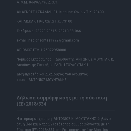
Α.Φ.Μ. 044965796 Δ.Ο.Υ.
ΑΝΑΓΝΩΣΤΗ ΣΚΑΛΙΔΗ 91, Κίσαμος Χανίων Τ.Κ. 73400
ΚΑΡΑΪΣΚΑΚΗ 94, Χανιά Τ.Κ. 73100
Τηλέφωνα: 28220 23615, 28210 88.066
e-mail: neoiorizontes1992@gmail.com
ΑΡΙΘΜΟΣ ΓΕΜΗ: 75072958000
Νόμιμος Εκπρόσωπος – Διευθυντής ΑΝΤΩΝΙΟΣ ΜΟΥΝΤΑΚΗΣ
Διευθυντής Σύνταξης: ΕΛΕΝΗ ΤΟΥΛΟΥΠΑΚΗ
Διαχειριστής και Δικαιούχος του ονόματος
τομέα: ΑΝΤΩΝΙΟΣ ΜΟΥΝΤΑΚΗΣ
Δήλωση συμμόρφωσης με τη σύσταση
(ΕΕ) 2018/334
Η ατομική επιχείρηση ΑΝΤΩΝΙΟΣ Κ. ΜΟΥΝΤΑΚΗΣ δηλώνει
ότι η ίδια και ο παρών ιστότοπος συμμορφώνονται με τη
Σύσταση (ΕΕ) 2018/334 της Επιτροπής της 1ης Μαρτίου