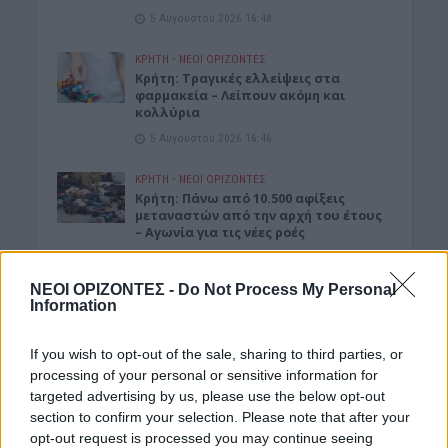
5 Αυγούστου 2026 16:48
ΚΡΗΤΗ
•
ΝΕΟΙ ΟΡΙΖΟΝΤΕΣ
Κρήτη: Τραγικές ελλείψεις στα
φαρμακεία – Λείπουν ακόμη και
κολλύρια
5 Αυγούστου 2026 16:46
ΚΡΗΤΗ
•
ΝΕΟΙ ΟΡΙΖΟΝΤΕΣ
Κρήτη: Πάνω από 10.500 αφίξεις
μεταναστών από την αρχή του έτους
– Αγωνία για τις νέες ροές
5 Αυγούστου 2026 13:18
ΝΕΟΙ ΟΡΙΖΟΝΤΕΣ -
Do Not Process My Personal
ΓΕΎΣΗ - ΨΥΧΑΓΩΓΊΑ
•
ΝΟΜΌΣ ΧΑΝΊΩΝ
Information
Χανιά: Ο “Κατά φαντασίαν ασθενής”
του Μολιέρου στο Θέατρο
Ανατολικής Τάφρου
If you wish to opt-out of the sale, sharing to third parties, or
processing of your personal or sensitive information for
5 Αυγούστου 2026 13:05
targeted advertising by us, please use the below opt-out
section to confirm your selection. Please note that after your
ΓΕΎΣΗ - ΨΥΧΑΓΩΓΊΑ
•
ΔΉΜΟΣ ΚΙΣΆΜΟΥ
•
opt-out request is processed you may continue seeing
ΝΕΟΙ ΟΡΙΖΟΝΤΕΣ
•
ΠΟΛΙΤΙΣΜΟΣ