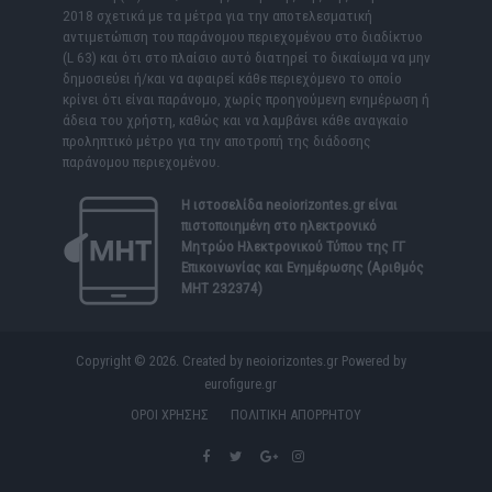
2018 σχετικά με τα μέτρα για την αποτελεσματική
αντιμετώπιση του παράνομου περιεχομένου στο διαδίκτυο
(L 63) και ότι στο πλαίσιο αυτό διατηρεί το δικαίωμα να μην
δημοσιεύει ή/και να αφαιρεί κάθε περιεχόμενο το οποίο
κρίνει ότι είναι παράνομο, χωρίς προηγούμενη ενημέρωση ή
άδεια του χρήστη, καθώς και να λαμβάνει κάθε αναγκαίο
προληπτικό μέτρο για την αποτροπή της διάδοσης
παράνομου περιεχομένου.
Η ιστοσελίδα
neoiorizontes.gr
είναι
πιστοποιημένη στο ηλεκτρονικό
Μητρώο Ηλεκτρονικού Τύπου της ΓΓ
Επικοινωνίας και Ενημέρωσης (Αριθμός
ΜΗΤ 232374)
Copyright © 2026. Created by neoiorizontes.gr Powered by
eurofigure.gr
ΟΡΟΙ ΧΡΗΣΗΣ
ΠΟΛΙΤΙΚΗ ΑΠΟΡΡΗΤΟΥ