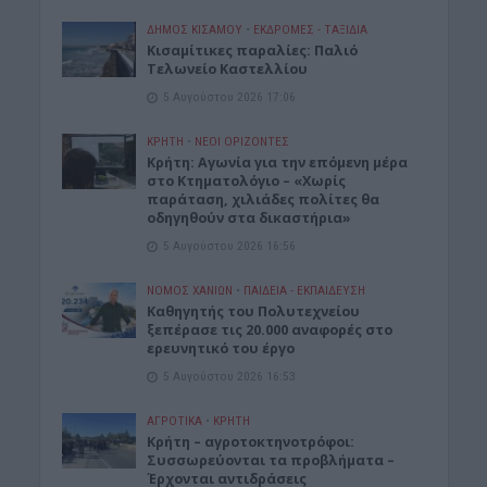
ΔΉΜΟΣ ΚΙΣΆΜΟΥ
•
ΕΚΔΡΟΜΈΣ - ΤΑΞΊΔΙΑ
Kισαμίτικες παραλίες: Παλιό
Τελωνείο Καστελλίου
5 Αυγούστου 2026 17:06
ΚΡΗΤΗ
•
ΝΕΟΙ ΟΡΙΖΟΝΤΕΣ
Kρήτη: Αγωνία για την επόμενη μέρα
στο Κτηματολόγιο – «Χωρίς
παράταση, χιλιάδες πολίτες θα
οδηγηθούν στα δικαστήρια»
5 Αυγούστου 2026 16:56
ΝΟΜΌΣ ΧΑΝΊΩΝ
•
ΠΑΙΔΕΙΑ - ΕΚΠΑΙΔΕΥΣΗ
Καθηγητής του Πολυτεχνείου
ξεπέρασε τις 20.000 αναφορές στο
ερευνητικό του έργο
5 Αυγούστου 2026 16:53
ΑΓΡΟΤΙΚΑ
•
ΚΡΗΤΗ
Κρήτη – αγροτοκτηνοτρόφοι:
Συσσωρεύονται τα προβλήματα –
Έρχονται αντιδράσεις