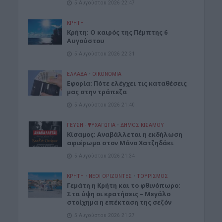
5 Αυγούστου 2026 22:47
ΚΡΗΤΗ
Κρήτη: Ο καιρός της Πέμπτης 6
Αυγούστου
5 Αυγούστου 2026 22:31
ΕΛΛΑΔΑ
•
ΟΙΚΟΝΟΜΙΑ
Εφορία: Πότε ελέγχει τις καταθέσεις
μας στην τράπεζα
5 Αυγούστου 2026 21:40
ΓΕΎΣΗ - ΨΥΧΑΓΩΓΊΑ
•
ΔΉΜΟΣ ΚΙΣΆΜΟΥ
Κίσαμος: Αναβάλλεται η εκδήλωση
αφιέρωμα στον Μάνο Χατζηδάκι
5 Αυγούστου 2026 21:34
ΚΡΗΤΗ
•
ΝΕΟΙ ΟΡΙΖΟΝΤΕΣ
•
ΤΟΥΡΙΣΜΟΣ
Γεμάτη η Κρήτη και το φθινόπωρο:
Στα ύψη οι κρατήσεις – Μεγάλο
στοίχημα η επέκταση της σεζόν
5 Αυγούστου 2026 21:27