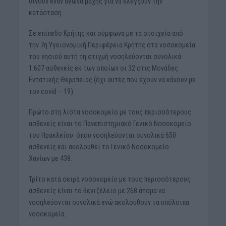
δίνουν έναν αγώνα μάχης για να ελέγξουν την
κατάσταση.
Σε επίπεδο Κρήτης και σύμφωνα με τα στοιχεία από
την 7η Υγειονομική Περιφέρεια Κρήτης στα νοσοκομεία
του νησιού αυτή τη στιγμή νοσηλεύονται συνολικά
1.607 ασθενείς εκ των οποίων οι 32 στις Μονάδες
Εντατικής Θεραπείας (όχι αυτές που έχουν να κάνουν με
τον covid – 19).
Πρώτο στη λίστα νοσοκομείο με τους περισσότερους
ασθενείς είναι το Πανεπιστημιακό Γενικό Νοσοκομείο
του Ηρακλείου όπου νοσηλεύονται συνολικά 650
ασθενείς και ακολουθεί το Γενικό Νοσοκομείο
Χανίων με 438.
Τρίτο κατά σειρά νοσοκομείο με τους περισσότερους
ασθενείς είναι το Βενιζέλειο με 268 άτομα να
νοσηλεύονται συνολικά ενώ ακολουθούν τα υπόλοιπα
νοσοκομεία.