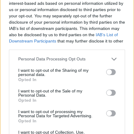
Κίσαμος – Φεστιβάλ Γεύσεων &
interest-based ads based on personal information utilized by
Τέχνης: Το πρόγραμμα των
us or personal information disclosed to third parties prior to
εκδηλώσεων
your opt-out. You may separately opt-out of the further
5 Αυγούστου 2026 12:33
disclosure of your personal information by third parties on the
IAB’s list of downstream participants. This information may
ΓΕΎΣΗ - ΨΥΧΑΓΩΓΊΑ
•
ΔΉΜΟΣ ΚΙΣΆΜΟΥ
also be disclosed by us to third parties on the
IAB’s List of
Κίσαμος: Παραδοσιακό πανηγύρι στα
Downstream Participants
that may further disclose it to other
Πατεριανά Λουσακιών
third parties.
5 Αυγούστου 2026 12:15
Personal Data Processing Opt Outs
Δημοφιλή αυτή την εβδομάδα
I want to opt-out of the Sharing of my
personal data.
Opted In
I want to opt-out of the Sale of my
Personal Data.
Opted In
I want to opt-out of processing my
Personal Data for Targeted Advertising.
Opted In
I want to opt-out of Collection, Use,