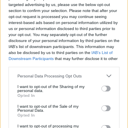
ΓΕΎΣΗ - ΨΥΧΑΓΩΓΊΑ
•
ΔΉΜΟΣ ΠΛΑΤΑΝΙΆ
targeted advertising by us, please use the below opt-out
Βούβες: Διήμερη γιορτή κρασιού με
section to confirm your selection. Please note that after your
Ζωιδάκη, Τζουγανάκη και δωρεάν
opt-out request is processed you may continue seeing
κρασί!
interest-based ads based on personal information utilized by
7 Αυγούστου 2026 08:08
us or personal information disclosed to third parties prior to
your opt-out. You may separately opt-out of the further
ΑΘΛΗΤΙΚΑ
disclosure of your personal information by third parties on the
Europa League: Η Άντερλεχτ νίκησε 1-0
τον ΠΑΟΚ στην Τούμπα κι όλα θα
IAB’s list of downstream participants. This information may
κριθούν στις Βρυξέλλες
also be disclosed by us to third parties on the
IAB’s List of
Downstream Participants
that may further disclose it to other
7 Αυγούστου 2026 07:46
third parties.
ΕΝΔΙΑΦΕΡΟΝΤΑ
Tα ζώδια της Παρασκευής 7
Personal Data Processing Opt Outs
Αυγούστου
I want to opt-out of the Sharing of my
7 Αυγούστου 2026 07:43
personal data.
Opted In
Δημοφιλή αυτή την εβδομάδα
I want to opt-out of the Sale of my
Personal Data.
Opted In
I want to opt-out of processing my