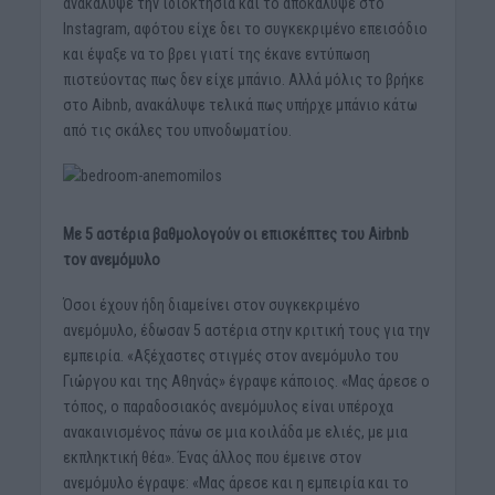
ανακάλυψε την ιδιοκτησία και το αποκάλυψε στο
Instagram, αφότου είχε δει το συγκεκριμένο επεισόδιο
και έψαξε να το βρει γιατί της έκανε εντύπωση
πιστεύοντας πως δεν είχε μπάνιο. Αλλά μόλις το βρήκε
στο Aibnb, ανακάλυψε τελικά πως υπήρχε μπάνιο κάτω
από τις σκάλες του υπνοδωματίου.
Με 5 αστέρια βαθμολογούν οι επισκέπτες του Airbnb
τον ανεμόμυλο
Όσοι έχουν ήδη διαμείνει στον συγκεκριμένο
ανεμόμυλο, έδωσαν 5 αστέρια στην κριτική τους για την
εμπειρία. «Αξέχαστες στιγμές στον ανεμόμυλο του
Γιώργου και της Αθηνάς» έγραψε κάποιος. «Μας άρεσε ο
τόπος, ο παραδοσιακός ανεμόμυλος είναι υπέροχα
ανακαινισμένος πάνω σε μια κοιλάδα με ελιές, με μια
εκπληκτική θέα». Ένας άλλος που έμεινε στον
ανεμόμυλο έγραψε: «Μας άρεσε και η εμπειρία και το