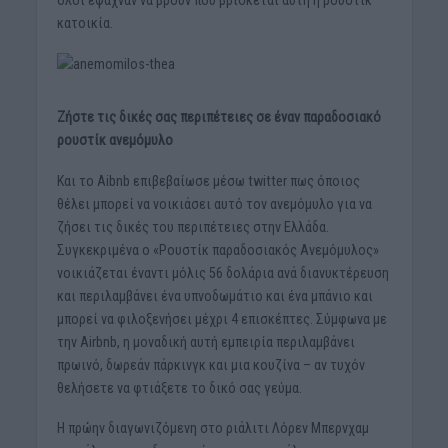
κατοικία.
Ζήστε τις δικές σας περιπέτειες σε έναν παραδοσιακό
ρουστίκ ανεμόμυλο
Και το Aibnb επιβεβαίωσε μέσω twitter πως όποιος
θέλει μπορεί να νοικιάσει αυτό τον ανεμόμυλο για να
ζήσει τις δικές του περιπέτειες στην Ελλάδα.
Συγκεκριμένα ο «Ρουστίκ παραδοσιακός Ανεμόμυλος»
νοικιάζεται έναντι μόλις 56 δολάρια ανά διανυκτέρευση
και περιλαμβάνει ένα υπνοδωμάτιο και ένα μπάνιο και
μπορεί να φιλοξενήσει μέχρι 4 επισκέπτες. Σύμφωνα με
την Airbnb, η μοναδική αυτή εμπειρία περιλαμβάνει
πρωινό, δωρεάν πάρκινγκ και μια κουζίνα – αν τυχόν
θελήσετε να φτιάξετε το δικό σας γεύμα.
Η πρώην διαγωνιζόμενη στο ριάλιτι Λόρεν Μπερνχαμ