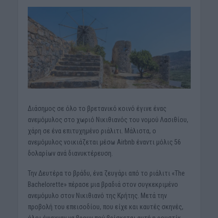
Διάσημος σε όλο το βρετανικό κοινό έγινε ένας
ανεμόμυλος στο χωριό Νικιθιανός του νομού Λασιθίου,
χάρη σε ένα επιτυχημένο ριάλιτι. Μάλιστα, ο
ανεμόμυλος νοικιάζεται μέσω Airbnb έναντι μόλις 56
δολαρίων ανά διανυκτέρευση.
Την Δευτέρα το βράδυ, ένα ζευγάρι από το ριάλιτι «The
Bachelorette» πέρασε μια βραδιά στον συγκεκριμένο
ανεμόμυλο στον Νικιθιανό της Κρήτης. Μετά την
προβολή του επεισοδίου, που είχε και καυτές σκηνές,
όλοι έψαχναν να βρουν πού βρίσκεται αυτή η ρουστίκ