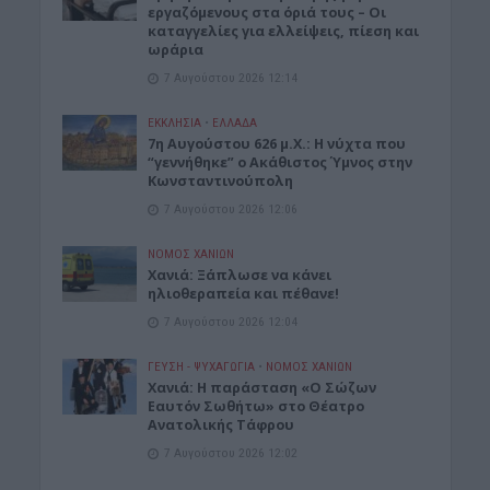
εργαζόμενους στα όριά τους – Οι
καταγγελίες για ελλείψεις, πίεση και
ωράρια
7 Αυγούστου 2026 12:14
ΕΚΚΛΗΣΙΑ
•
ΕΛΛΑΔΑ
7η Αυγούστου 626 μ.Χ.: Η νύχτα που
“γεννήθηκε” ο Ακάθιστος Ύμνος στην
Κωνσταντινούπολη
7 Αυγούστου 2026 12:06
ΝΟΜΌΣ ΧΑΝΊΩΝ
Χανιά: Ξάπλωσε να κάνει
ηλιοθεραπεία και πέθανε!
7 Αυγούστου 2026 12:04
ΓΕΎΣΗ - ΨΥΧΑΓΩΓΊΑ
•
ΝΟΜΌΣ ΧΑΝΊΩΝ
Χανιά: Η παράσταση «Ο Σώζων
Εαυτόν Σωθήτω» στο Θέατρο
Ανατολικής Τάφρου
7 Αυγούστου 2026 12:02