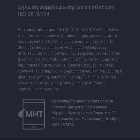
Δήλωση συμμόρφωσης με τη σύσταση
(ΕΕ) 2018/334
Η ατομική επιχείρηση ΑΝΤΩΝΙΟΣ Κ. ΜΟΥΝΤΑΚΗΣ δηλώνει
ότι η ίδια και ο παρών ιστότοπος συμμορφώνονται με τη
Σύσταση (ΕΕ) 2018/334 της Επιτροπής της 1ης Μαρτίου
2018 σχετικά με τα μέτρα για την αποτελεσματική
αντιμετώπιση του παράνομου περιεχομένου στο διαδίκτυο
(L 63) και ότι στο πλαίσιο αυτό διατηρεί το δικαίωμα να μην
δημοσιεύει ή/και να αφαιρεί κάθε περιεχόμενο το οποίο
κρίνει ότι είναι παράνομο, χωρίς προηγούμενη ενημέρωση ή
άδεια του χρήστη, καθώς και να λαμβάνει κάθε αναγκαίο
προληπτικό μέτρο για την αποτροπή της διάδοσης
παράνομου περιεχομένου.
Η ιστοσελίδα
neoiorizontes.gr
είναι
πιστοποιημένη στο ηλεκτρονικό
Μητρώο Ηλεκτρονικού Τύπου της ΓΓ
Επικοινωνίας και Ενημέρωσης (Αριθμός
ΜΗΤ 232374)