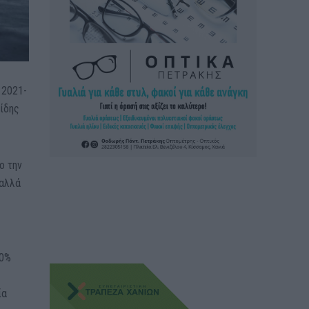
 2021-
ίδης
ο την
 αλλά
60%
ία