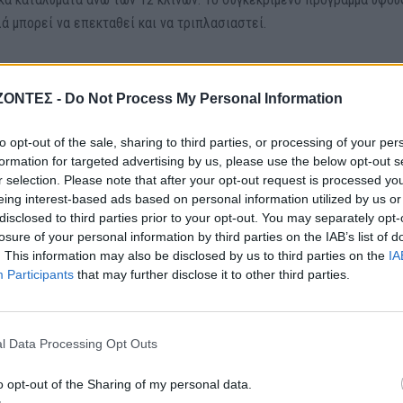
ά μπορεί να επεκταθεί και να τριπλασιαστεί.
ν κ. Φραγκάκη είναι το
«Παράγουμε στην Ελλάδα»
προϋπολογισμού 5
ως 55% αλλά με τη δέσμευση το κάθε επενδυτικό σχέδιο που εντάσ
ΖΟΝΤΕΣ -
Do Not Process My Personal Information
8 μηνών και αφορά τη χρηματοδότηση σχεδίων από 100 έως 400.000 χ
to opt-out of the sale, sharing to third parties, or processing of your per
Το πρόγραμμα ξεκίνησε αρχές Απριλίου και λήγει 2 Ιουνίου αλλά μπο
formation for targeted advertising by us, please use the below opt-out s
r selection. Please note that after your opt-out request is processed y
eing interest-based ads based on personal information utilized by us or
ινώ Επιχειρηματικά»
και αφορά πτυχιούχους μετά το 2016 για την
disclosed to third parties prior to your opt-out. You may separately opt-
losure of your personal information by third parties on the IAB’s list of
 εστίαση και λιανικό εμπόδιο. Μπορεί να επιχορηγεί τουριστικές
. This information may also be disclosed by us to third parties on the
IA
. Η χρηματοδότηση ξεκινά από 13.000 ευρώ και μπορεί να φτάσει τι
Participants
that may further disclose it to other third parties.
ο. Η πρόσκληση τρέχει από 6/5 και λήγει 30/6 αλλά μπορεί να δοθεί
l Data Processing Opt Outs
νοτομώ στην Κρήτη»
. Η δράση στοχεύει στην ενίσχυση νέων και υπό
 στην Κρήτη, με έμφαση σε τομείς όπως ο τουρισμός, η αγροδιατροφ
o opt-out of the Sharing of my personal data.