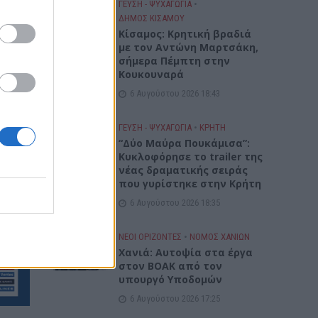
ης
ΓΕΎΣΗ - ΨΥΧΑΓΩΓΊΑ
•
ΔΉΜΟΣ ΚΙΣΆΜΟΥ
ού
Kίσαμος: Κρητική βραδιά
με τον Αντώνη Μαρτσάκη,
πόμενο
σήμερα Πέμπτη στην
Κουκουναρά
6 Αυγούστου 2026 18:43
000
ΓΕΎΣΗ - ΨΥΧΑΓΩΓΊΑ
•
ΚΡΗΤΗ
“Δύο Μαύρα Πουκάμισα”:
Κυκλοφόρησε το trailer της
νέας δραματικής σειράς
που γυρίστηκε στην Κρήτη
οίηση,
6 Αυγούστου 2026 18:35
ΝΕΟΙ ΟΡΙΖΟΝΤΕΣ
•
ΝΟΜΌΣ ΧΑΝΊΩΝ
Χανιά: Αυτοψία στα έργα
στον ΒΟΑΚ από τον
υπουργό Υποδομών
6 Αυγούστου 2026 17:25