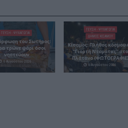
ΓΕΎΣΗ - ΨΥΧΑΓΩΓΊΑ
ΓΕΎΣΗ - ΨΥΧΑΓΩΓΊΑ
ΔΉΜΟΣ ΚΙΣΆΜΟΥ
ρφωση του Σωτήρος:
Κίσαμος: Πλήθος κόσμου 
ρα τρώνε ψάρι όσοι
“Γιορτή Ντομάτας” στ
νηστεύουν
Πλάτανο (ΦΩΤΟΓΡΑΦΙΕ
6 Αυγούστου 2026
6 Αυγούστου 2026