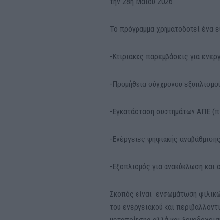
την 28η Μαΐου 2026
Το πρόγραμμα χρηματοδοτεί ένα 
-Κτιριακές παρεμβάσεις για ενεργ
-Προμήθεια σύγχρονου εξοπλισμού
-Εγκατάσταση συστημάτων ΑΠΕ (π.
-Ενέργειες ψηφιακής αναβάθμισης
-Εξοπλισμός για ανακύκλωση και 
Σκοπός είναι ενσωμάτωση φιλικών
του ενεργειακού και περιβαλλοντ
μεταποίησης αλλά και ξενοδοχεια