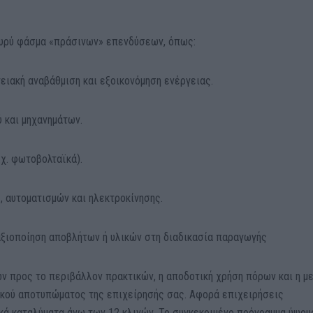
ευρύ φάσμα «πράσινων» επενδύσεων, όπως:
ειακή αναβάθμιση και εξοικονόμηση ενέργειας.
 και μηχανημάτων.
χ. φωτοβολταϊκά).
, αυτοματισμών και ηλεκτροκίνησης.
αξιοποίηση αποβλήτων ή υλικών στη διαδικασία παραγωγής
 προς το περιβάλλον πρακτικών, η αποδοτική χρήση πόρων και η μ
ικού αποτυπώματος της επιχείρησής σας. Αφορά επιχειρήσεις
κά καταλύματα άνω των 12 κλινών. Το συγκεκριμένο πρόγραμμα ύψου