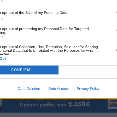
In
και οι ψηφιακές τεχνολογίες. Ο συνολικός προϋπολογισμός της δράσ
ώ το ποσοστό δημόσιας χρηματοδότησης φτάνει το 75% του επενδυτικ
o opt-out of the Sale of my Personal Data.
πολογισμός κάθε πρότασης μπορεί να κυμαίνεται από 30.000€ έως
In
με τις ημερομηνίες και τους όρους συμμετοχής θα δημοσιευθεί το ε
ρογράμματος «ΚΡΗΤΗ».
to opt-out of processing my Personal Data for Targeted
ing.
In
τώρα στην Κρήτη έχουν χρηματοδοτηθεί από διάφορα προγράμματα 3.
o opt-out of Collection, Use, Retention, Sale, and/or Sharing
χορήγηση 400 εκατ.
ersonal Data that Is Unrelated with the Purposes for which it
lected.
Out
οίγει ξανά το
μεταφορικό ισοδύναμο
που αφορά το έτος 2023 και
CONFIRM
ταν μέχρι σήμερα το κόστος μεταφορών για την οικοδομή , τη μεταπ
χει επιδότηση συνολικά 8 εκατ ευρώ.
Data Deletion
Data Access
Privacy Policy