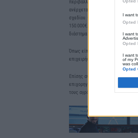
Opted 
περιβάλλον, η ενέργεια, η υγεία 
ανέρχεται σε 2,5 εκατ. ευρώ, εν
I want t
σχεδίου. Ο επιχορηγούμενος προϋ
Opted 
150.000€. Η αναλυτική πρόσκληση 
διάστημα στην ιστοσελίδα του Π
I want 
Advertis
Opted 
Όπως είπε ο κ. Φραγκάκης μέχρι 
I want t
επιχειρήσεις με 800 εκατ και επι
of my P
was col
Opted 
Επίσης ανέφερε ότι τον Ιούνιο αν
επιχορηγεί έως 40% από 20% που ή
τους αγρότες, κτηνοτρόφους και έ