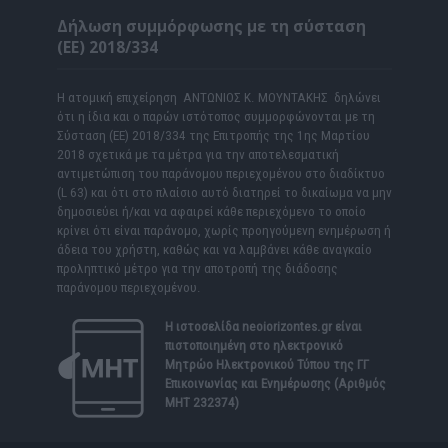
Δήλωση συμμόρφωσης με τη σύσταση
(ΕΕ) 2018/334
Η ατομική επιχείρηση ΑΝΤΩΝΙΟΣ Κ. ΜΟΥΝΤΑΚΗΣ δηλώνει
ότι η ίδια και ο παρών ιστότοπος συμμορφώνονται με τη
Σύσταση (ΕΕ) 2018/334 της Επιτροπής της 1ης Μαρτίου
2018 σχετικά με τα μέτρα για την αποτελεσματική
αντιμετώπιση του παράνομου περιεχομένου στο διαδίκτυο
(L 63) και ότι στο πλαίσιο αυτό διατηρεί το δικαίωμα να μην
δημοσιεύει ή/και να αφαιρεί κάθε περιεχόμενο το οποίο
κρίνει ότι είναι παράνομο, χωρίς προηγούμενη ενημέρωση ή
άδεια του χρήστη, καθώς και να λαμβάνει κάθε αναγκαίο
προληπτικό μέτρο για την αποτροπή της διάδοσης
παράνομου περιεχομένου.
Η ιστοσελίδα
neoiorizontes.gr
είναι
πιστοποιημένη στο ηλεκτρονικό
Μητρώο Ηλεκτρονικού Τύπου της ΓΓ
Επικοινωνίας και Ενημέρωσης (Αριθμός
ΜΗΤ 232374)