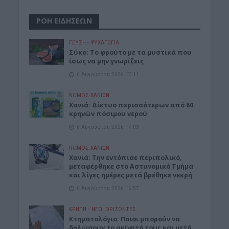
ΡΟΗ ΕΙΔΗΣΕΩΝ
ΓΕΎΣΗ - ΨΥΧΑΓΩΓΊΑ
Σύκο: Το φρούτο με τα μυστικά που
ίσως να μην γνωρίζεις
6 Αυγούστου 2026 17:11
ΝΟΜΌΣ ΧΑΝΊΩΝ
Xανιά: Δίκτυο περισσότερων από 60
κρηνών πόσιμου νερού
6 Αυγούστου 2026 17:03
ΝΟΜΌΣ ΧΑΝΊΩΝ
Χανιά: Την εντόπισε περιπολικό,
μεταφέρθηκε στο Αστυνομικό Τμήμα
και λίγες ημέρες μετά βρέθηκε νεκρή
6 Αυγούστου 2026 16:57
ΚΡΗΤΗ
•
ΝΕΟΙ ΟΡΙΖΟΝΤΕΣ
Κτηματολόγιο: Ποιοι μπορούν να
δηλώσουν το ακίνητό τους και μετά