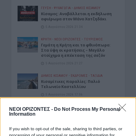
ΓΕΎΣΗ - ΨΥΧΑΓΩΓΊΑ
•
ΔΉΜΟΣ ΚΙΣΆΜΟΥ
Κίσαμος: Αναβάλλεται η εκδήλωση
αφιέρωμα στον Μάνο Χατζηδάκι
5 Αυγούστου 2026 21:34
ΚΡΗΤΗ
•
ΝΕΟΙ ΟΡΙΖΟΝΤΕΣ
•
ΤΟΥΡΙΣΜΟΣ
Γεμάτη η Κρήτη και το φθινόπωρο:
Στα ύψη οι κρατήσεις – Μεγάλο
στοίχημα η επέκταση της σεζόν
5 Αυγούστου 2026 21:27
ΔΉΜΟΣ ΚΙΣΆΜΟΥ
•
ΕΚΔΡΟΜΈΣ - ΤΑΞΊΔΙΑ
Kισαμίτικες παραλίες: Παλιό
Τελωνείο Καστελλίου
5 Αυγούστου 2026 17:06
Δημοφιλή αυτή την εβδομάδα
ΝΕΟΙ ΟΡΙΖΟΝΤΕΣ -
Do Not Process My Personal
Information
If you wish to opt-out of the sale, sharing to third parties, or
processing of your personal or sensitive information for