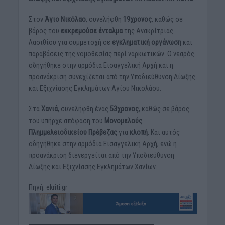
Στον
Άγιο Νικόλαο
, συνελήφθη
19χρονος
, καθώς σε
βάρος του
εκκρεμούσε ένταλμα
της Ανακρίτριας
Λασιθίου για συμμετοχή σε
εγκληματική οργάνωση
και
παραβάσεις της νομοθεσίας περί ναρκωτικών. Ο νεαρός
οδηγήθηκε στην αρμόδια Εισαγγελική Αρχή και η
προανάκριση συνεχίζεται από την Υποδιεύθυνση Δίωξης
και Εξιχνίασης Εγκλημάτων Αγίου Νικολάου.
Στα
Χανιά
, συνελήφθη ένας
53χρονος
, καθώς σε βάρος
του υπήρχε απόφαση του
Μονομελούς
Πλημμελειοδικείου Πρέβεζας
για
κλοπή
. Και αυτός
οδηγήθηκε στην αρμόδια Εισαγγελική Αρχή, ενώ η
προανάκριση διενεργείται από την Υποδιεύθυνση
Δίωξης και Εξιχνίασης Εγκλημάτων Χανίων.
Πηγή: ekriti.gr