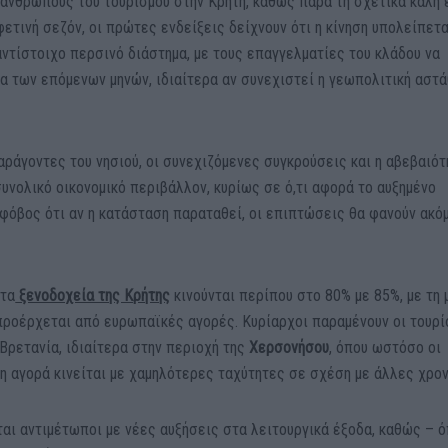
ανθρώπους του τουρισμού στην Κρήτη, καθώς παρά τη σχετικά καλή 
φετινή σεζόν, οι πρώτες ενδείξεις δείχνουν ότι η κίνηση υπολείπετα
ντίστοιχο περσινό διάστημα, με τους επαγγελματίες του κλάδου να
ία των επόμενων μηνών, ιδιαίτερα αν συνεχιστεί η γεωπολιτική αστ
ράγοντες του νησιού, οι συνεχιζόμενες συγκρούσεις και η αβεβαιότ
υνολικό οικονομικό περιβάλλον, κυρίως σε ό,τι αφορά το αυξημένο
 φόβος ότι αν η κατάσταση παραταθεί, οι επιπτώσεις θα φανούν ακό
στα
ξενοδοχεία της Κρήτης
κινούνται περίπου στο 80% με 85%, με τη 
προέρχεται από ευρωπαϊκές αγορές. Κυρίαρχοι παραμένουν οι τουρ
η Βρετανία, ιδιαίτερα στην περιοχή της
Χερσονήσου
, όπου ωστόσο οι
η αγορά κινείται με χαμηλότερες ταχύτητες σε σχέση με άλλες χρον
ται αντιμέτωποι με νέες αυξήσεις στα λειτουργικά έξοδα, καθώς – 