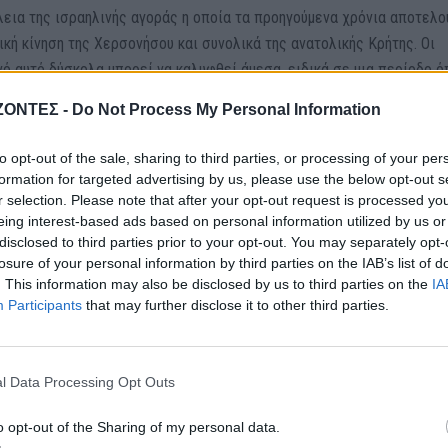
ώλεια της ισραηλινής αγοράς η οποία τα προηγούμενα χρόνια αποτελ
ική κίνηση της Χερσονήσου και συνολικά της ανατολικής Κρήτης. Οι
νό αυτό δύσκολα μπορεί να καλυφθεί άμεσα, ειδικά σε μια περίοδο ό
υνολικά τη συμπεριφορά των ταξιδιωτών και την καταναλωτική τους
ΖΟΝΤΕΣ -
Do Not Process My Personal Information
to opt-out of the sale, sharing to third parties, or processing of your per
formation for targeted advertising by us, please use the below opt-out s
r selection. Please note that after your opt-out request is processed y
eing interest-based ads based on personal information utilized by us or
disclosed to third parties prior to your opt-out. You may separately opt-
losure of your personal information by third parties on the IAB’s list of
. This information may also be disclosed by us to third parties on the
IA
Participants
that may further disclose it to other third parties.
l Data Processing Opt Outs
ΚΡΗΤΗ
ΤΟΥΡΙΣΜΟΣ
o opt-out of the Sharing of my personal data.
ΌΣ ΧΑΝΊΩΝ
ΠΟΛΙΤΙΚΗ