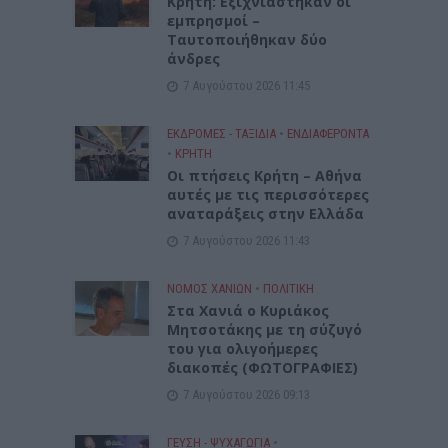
Κρήτη: Εξιχνιάστηκαν οι
εμπρησμοί –
Ταυτοποιήθηκαν δύο
άνδρες
7 Αυγούστου 2026 11:45
ΕΚΔΡΟΜΈΣ - ΤΑΞΊΔΙΑ
•
ΕΝΔΙΑΦΕΡΟΝΤΑ
•
ΚΡΗΤΗ
Οι πτήσεις Κρήτη – Αθήνα
αυτές με τις περισσότερες
αναταράξεις στην Ελλάδα
7 Αυγούστου 2026 11:43
ΝΟΜΌΣ ΧΑΝΊΩΝ
•
ΠΟΛΙΤΙΚΗ
Στα Χανιά ο Κυριάκος
Μητσοτάκης με τη σύζυγό
του για ολιγοήμερες
διακοπές (ΦΩΤΟΓΡΑΦΙΕΣ)
7 Αυγούστου 2026 09:13
ΓΕΎΣΗ - ΨΥΧΑΓΩΓΊΑ
•