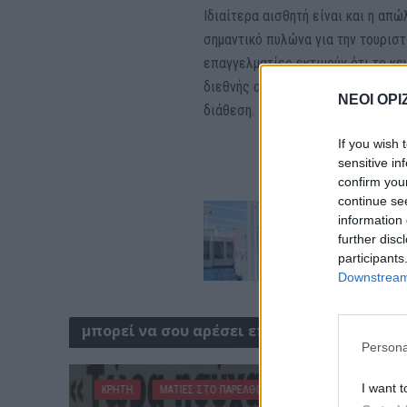
Ιδιαίτερα αισθητή είναι και η απ
σημαντικό πυλώνα για την τουριστ
επαγγελματίες εκτιμούν ότι το κε
διεθνής αβεβαιότητα επηρεάζει σ
ΝΕΟΙ ΟΡΙ
διάθεση.
If you wish 
sensitive in
confirm you
continue se
information 
further disc
participants
Downstream 
μπορεί να σου αρέσει επίσης
Persona
I want t
ΚΡΗΤΗ
ΜΑΤΙΕΣ ΣΤΟ ΠΑΡΕΛΘΟΝ
ΝΟΜ