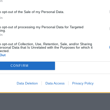
Κρήτη: Τουριστική «έκρη
In
: Επίσκεψη της Σέβης
με εργαζόμενους στα όρ
Βολουδάκη στην
τους – Οι καταγγελίες γ
o opt-out of the Sale of my Personal Data.
σβεστική Υπηρεσία
ελλείψεις, πίεση και
In
ωράρια
7 Αυγούστου 2026
to opt-out of processing my Personal Data for Targeted
7 Αυγούστου 2026
ing.
In
o opt-out of Collection, Use, Retention, Sale, and/or Sharing
ersonal Data that Is Unrelated with the Purposes for which it
lected.
Out
CONFIRM
Data Deletion
Data Access
Privacy Policy