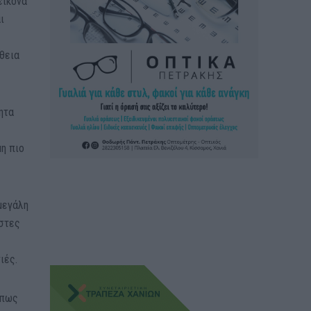
εικόνα
ι
άθεια
ητα
μη πιο
μεγάλη
ίστες
ιές.
όπως