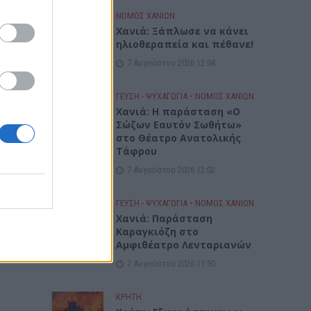
ξη»
ιά
ΝΟΜΌΣ ΧΑΝΊΩΝ
Χανιά: Ξάπλωσε να κάνει
ια
ηλιοθεραπεία και πέθανε!
7 Αυγούστου 2026 12:04
ΓΕΎΣΗ - ΨΥΧΑΓΩΓΊΑ
•
ΝΟΜΌΣ ΧΑΝΊΩΝ
Χανιά: Η παράσταση «Ο
Σώζων Εαυτόν Σωθήτω»
στο Θέατρο Ανατολικής
Τάφρου
7 Αυγούστου 2026 12:02
ΓΕΎΣΗ - ΨΥΧΑΓΩΓΊΑ
•
ΝΟΜΌΣ ΧΑΝΊΩΝ
Xανιά: Παράσταση
Καραγκιόζη στο
Αμφιθέατρο Λενταριανών
7 Αυγούστου 2026 11:50
ΚΡΗΤΗ