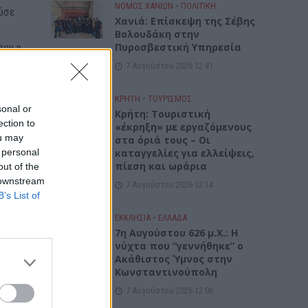
ΝΟΜΌΣ ΧΑΝΊΩΝ
•
ΠΟΛΙΤΙΚΗ
ούσε
Xανιά: Επίσκεψη της Σέβης
Βολουδάκη στην
Πυροσβεστική Υπηρεσία
που η
7 Αυγούστου 2026 12:41
ΚΡΗΤΗ
•
ΤΟΥΡΙΣΜΟΣ
sonal or
Κρήτη: Τουριστική
ection to
«έκρηξη» με εργαζόμενους
ou may
στα όριά τους – Οι
 personal
καταγγελίες για ελλείψεις,
πίεση και ωράρια
out of the
 downstream
7 Αυγούστου 2026 12:14
B’s List of
ΕΚΚΛΗΣΙΑ
•
ΕΛΛΑΔΑ
7η Αυγούστου 626 μ.Χ.: Η
νύχτα που “γεννήθηκε” ο
Ακάθιστος Ύμνος στην
Κωνσταντινούπολη
7 Αυγούστου 2026 12:06