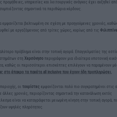
ς προμήθειες, υπηρεσίες και λειτουργικές ανάγκες έχει αυξηθεί απ
 συμπιέζοντας σημαντικά τα περιθώρια κέρδους.
όνα εμφανίζεται βελτιωμένη σε σχέση με προηγούμενες χρονιές, καθώ
υφθεί με εργαζόμενους από τρίτες χώρες, κυρίως από τις
Φιλιππίνε
αλύτερο πρόβλημα είναι στην τοπική αγορά. Επαγγελματίες της εστί
αστημάτων στη
Χερσόνησο
περιγράφουν μια ιδιαίτερα υποτονική εικό
τα, καθώς οι περισσότεροι επισκέπτες επιλέγουν να παραμένουν μ
ς στο έπακρο τα πακέτα all inclusive που έχουν ήδη προπληρώσει.
 περιοχής, οι
τουρίστες
εμφανίζονται πολύ πιο συγκρατημένοι στις 
με άλλες χρονιές, περιορίζοντας σημαντικά την κατανάλωση εκτός
λεσμα είναι να καταγράφεται μειωμένη κίνηση στην τοπική αγορά, π
ίζουν υψηλές πληρότητες.