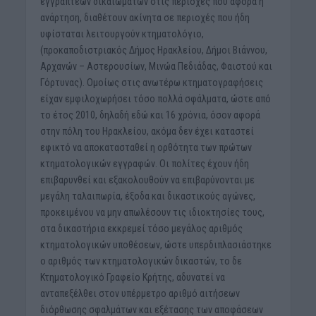
εγγραπτέων δικαιωμάτων στις περιοχές που αφορά η
ανάρτηση, διαθέτουν ακίνητα σε περιοχές που ήδη
υφίσταται λειτουργούν κτηματολόγιο,
(προκαποδιστριακός Δήμος Ηρακλείου, Δήμοι Βιάννου,
Αρχανών – Αστερουσίων, Μινώα Πεδιάδας, Φαιστού και
Γόρτυνας). Ομοίως στις ανωτέρω κτηματογραφήσεις
είχαν εμφιλοχωρήσει τόσο πολλά σφάλματα, ώστε από
το έτος 2010, δηλαδή εδώ και 16 χρόνια, όσον αφορά
στην πόλη του Ηρακλείου, ακόμα δεν έχει καταστεί
εφικτό να αποκατασταθεί η ορθότητα των πρώτων
κτηματολογικών εγγραφών. Οι πολίτες έχουν ήδη
επιβαρυνθεί και εξακολουθούν να επιβαρύνονται με
μεγάλη ταλαιπωρία, έξοδα και δικαστικούς αγώνες,
προκειμένου να μην απωλέσουν τις ιδιοκτησίες τους,
στα δικαστήρια εκκρεμεί τόσο μεγάλος αριθμός
κτηματολογικών υποθέσεων, ώστε υπερδιπλασιάστηκε
ο αριθμός των κτηματολογικών δικαστών, το δε
Κτηματολογικό Γραφείο Κρήτης, αδυνατεί να
ανταπεξέλθει στον υπέρμετρο αριθμό αιτήσεων
διόρθωσης σφαλμάτων και εξέτασης των αποφάσεων