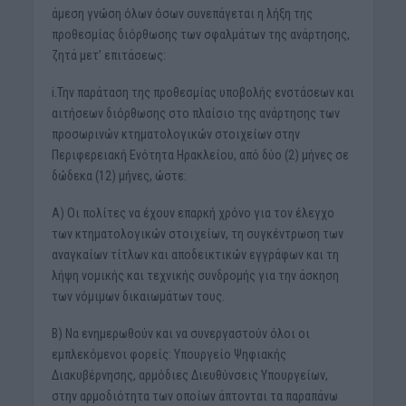
άμεση γνώση όλων όσων συνεπάγεται η λήξη της
προθεσμίας διόρθωσης των σφαλμάτων της ανάρτησης,
ζητά μετ’ επιτάσεως:
i.Την παράταση της προθεσμίας υποβολής ενστάσεων και
αιτήσεων διόρθωσης στο πλαίσιο της ανάρτησης των
προσωρινών κτηματολογικών στοιχείων στην
Περιφερειακή Ενότητα Ηρακλείου, από δύο (2) μήνες σε
δώδεκα (12) μήνες, ώστε:
Α) Οι πολίτες να έχουν επαρκή χρόνο για τον έλεγχο
των κτηματολογικών στοιχείων, τη συγκέντρωση των
αναγκαίων τίτλων και αποδεικτικών εγγράφων και τη
λήψη νομικής και τεχνικής συνδρομής για την άσκηση
των νόμιμων δικαιωμάτων τους.
Β) Να ενημερωθούν και να συνεργαστούν όλοι οι
εμπλεκόμενοι φορείς: Υπουργείο Ψηφιακής
Διακυβέρνησης, αρμόδιες Διευθύνσεις Υπουργείων,
στην αρμοδιότητα των οποίων άπτονται τα παραπάνω