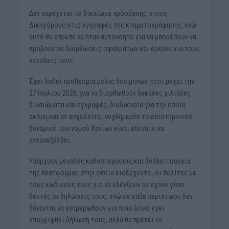
Δεν παρέχεται το δικαίωμα πρόσβασης στους
Δικηγόρους στις εγγραφές της κτηματογράφησης, ενώ
αυτό θα έπρεπε να ήταν αυτονόητο για να μπορέσουν να
προβούν σε διορθώσεις σφαλμάτων και έρευνα για τους
εντολείς τους.
Έχει δοθεί προθεσμία μόλις δύο μηνών, ήτοι μέχρι την
27 Ιουλίου 2026, για να διορθωθούν δεκάδες χιλιάδες
δικαιώματα και εγγραφές, διαδικασία για την οποία
ακόμη και αν ασχολείται νυχθημερόν το επιστημονικό
δυναμικό του νομού Χανίων είναι αδύνατο να
ανταπεξέλθει.
Υπάρχουν μεγάλες καθυστερήσεις και δυσλειτουργία
της πλατφόρμας στην οποία εισέρχονται οι πολίτες με
τους κωδικούς τους για να ελέγξουν αν έχουν γίνει
δεκτές οι δηλώσεις τους, ενώ σε κάθε περίπτωση δεν
δύνανται να ενημερωθούν για ποιο λόγο έχει
απορριφθεί δήλωσή τους, αλλά θα πρέπει να