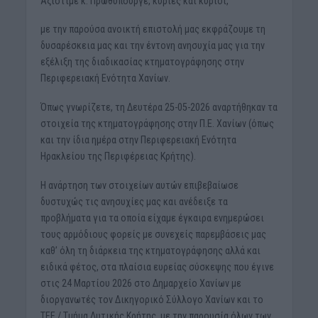
Αξιότιμε κ. Πρωθυπουργέ, κυρίες και κύριοι,
με την παρούσα ανοικτή επιστολή μας εκφράζουμε τη
δυσαρέσκεια μας και την έντονη ανησυχία μας για την
εξέλιξη της διαδικασίας κτηματογράφησης στην
Περιφερειακή Ενότητα Χανίων.
Όπως γνωρίζετε, τη Δευτέρα 25-05-2026 αναρτήθηκαν τα
στοιχεία της κτηματογράφησης στην Π.Ε. Χανίων (όπως
και την ίδια ημέρα στην Περιφερειακή Ενότητα
Ηρακλείου της Περιφέρειας Κρήτης).
Η ανάρτηση των στοιχείων αυτών επιβεβαίωσε
δυστυχώς τις ανησυχίες μας και ανέδειξε τα
προβλήματα για τα οποία είχαμε έγκαιρα ενημερώσει
τους αρμόδιους φορείς με συνεχείς παρεμβάσεις μας
καθ’ όλη τη διάρκεια της κτηματογράφησης αλλά και
ειδικά φέτος, στα πλαίσια ευρείας σύσκεψης που έγινε
στις 24 Μαρτίου 2026 στο Δημαρχείο Χανίων με
διοργανωτές τον Δικηγορικό Σύλλογο Χανίων και το
ΤΕΕ / Τμήμα Δυτικής Κρήτης, με την παρουσία όλων των