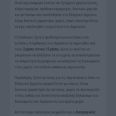
Ιδιαίτερη αναφορά γίνεται σε ζητήματα χρησικτησίας,
κληροτεμαχίων, πράξεων εφαρμογής, δασικών χαρτών
και εκτάσεων που αποδόθηκαν στο Ελληνικό Δημόσιο
λόγω δασικού χαρακτήρα, χωρίς, όπως υποστηρίζεται,
να έχει αποδειχθεί η κυριότητα του Δημοσίου.
Ο Σύλλογος ζητά η προθεσμία για ενστάσεις και
αιτήσεις διόρθωσης στο Ηράκλειο να παραταθεί από
τους
2 μήνες στους 12 μήνες
, ώστε οι πολίτες να
μπορέσουν να ελέγξουν τα στοιχεία, να συγκεντρώσουν
τα απαραίτητα έγγραφα και να ασκήσουν τα δικαιώματά
τους χωρίς τον κίνδυνο απώλειας περιουσίας.
Παράλληλα, ζητείται λύση για τις περιπτώσεις όπου το
Ελληνικό Δημόσιο εμφανίζεται ως κύριος λόγω
δασικού χαρακτήρα της έκτασης, χωρίς να προσκομίζει
τίτλο, καθώς και δυνατότητα υποβολής δηλώσεων για
δικαιώματα που δηλώνονται για πρώτη φορά.
Αντίστοιχες ανησυχίες εκφράζει και ο
Δικηγορικός