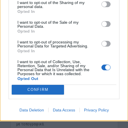
I want to opt-out of the Sharing of my
παρεμβάσεις, πλην όμως αυτές δεν έχουν υιοθετηθεί
personal data.
Opted In
από τα συναρμόδια Υπουργεία, μολονότι αναγνωρίζεται
η βασιμότητά τους.
I want to opt-out of the Sale of my
Personal Data.
Τα ασφυκτικά όρια χρηματοδότησης του έργου από το
Opted In
Ταμείο Ανάκαμψης σε καμία περίπτωση δεν
I want to opt-out of processing my
δικαιολογούν την προχειρότητα των αποτελεσμάτων
Personal Data for Targeted Advertising.
της κτηματογράφησης, κατά τα οποία σε πλείστες όσες
Opted In
περιπτώσεις προκύπτει ότι δεν έχουν ληφθεί καν υπόψη
I want to opt-out of Collection, Use,
τα προσκομισθέντα από τους πολίτες στοιχεία.
Retention, Sale, and/or Sharing of my
Personal Data that Is Unrelated with the
Purposes for which it was collected.
Τις ίδιες ανησυχίες εκφράζουν όλοι οι Δικηγορικοί
Opted Out
Σύλλογοι, ήδη κατά την Ολομέλεια των Δικηγορικών
Συλλόγων Κρήτης την 23η Μαΐου 2026.
CONFIRM
Ώστε ενόψει του γεγονότος ότι:
Data Deletion
Data Access
Privacy Policy
Υπάρχουν σφάλματα μη ορθής αποτύπωσης στον χάρτη
ιδιοκτησιών, μολονότι οι δηλώσεις τους συνοδεύονταν
με τοπογραφικά.