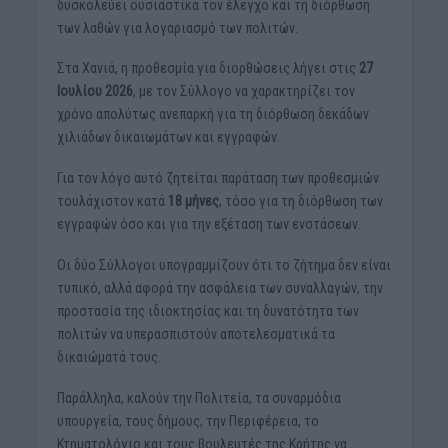
δυσκολεύει ουσιαστικά τον έλεγχο και τη διόρθωση
των λαθών για λογαριασμό των πολιτών.
Στα Χανιά, η προθεσμία για διορθώσεις λήγει στις
27
Ιουλίου 2026
, με τον Σύλλογο να χαρακτηρίζει τον
χρόνο απολύτως ανεπαρκή για τη διόρθωση δεκάδων
χιλιάδων δικαιωμάτων και εγγραφών.
Για τον λόγο αυτό ζητείται παράταση των προθεσμιών
τουλάχιστον κατά
18 μήνες
, τόσο για τη διόρθωση των
εγγραφών όσο και για την εξέταση των ενστάσεων.
Οι δύο Σύλλογοι υπογραμμίζουν ότι το ζήτημα δεν είναι
τυπικό, αλλά αφορά την ασφάλεια των συναλλαγών, την
προστασία της ιδιοκτησίας και τη δυνατότητα των
πολιτών να υπερασπιστούν αποτελεσματικά τα
δικαιώματά τους.
Παράλληλα, καλούν την Πολιτεία, τα συναρμόδια
υπουργεία, τους δήμους, την Περιφέρεια, το
Κτηματολόγιο και τους βουλευτές της Κρήτης να