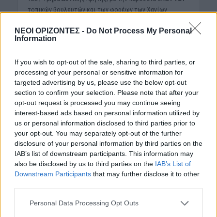
τοπικών βουλευτών και των φορέων των Χανίων.
Μετά την ευρεία αυτή σύσκεψη όπου αναδείξαμε τα
ΝΕΟΙ ΟΡΙΖΟΝΤΕΣ -
Do Not Process My Personal
Information
ζητήματα της εσφαλμένης και παράνομης απόδοσης των
ιδιοκτησιών των πολιτών στο Ελληνικό Δημόσιο με
If you wish to opt-out of the sale, sharing to third parties, or
μόνη αιτιολογία του φερόμενου δασικού τους
processing of your personal or sensitive information for
χαρακτήρα στον αναρτημένο Δασικό Χάρτη.
targeted advertising by us, please use the below opt-out
section to confirm your selection. Please note that after your
Δηλαδή, όπου στο Δασικό Χάρτη εμφανίζονται εκτάσεις
opt-out request is processed you may continue seeing
υπαγόμενες στη δασική νομοθεσία, το Δημόσιο, διά της
interest-based ads based on personal information utilized by
Διεύθυνσης Δασών, κατά παράβαση της κείμενης
us or personal information disclosed to third parties prior to
νομοθεσίας, προβάλλει δικαιώματα ιδιοκτησίας.
your opt-out. You may separately opt-out of the further
Ταυτόχρονα εκκρεμούν χιλιάδες αντιρρήσεις ενώπιον
disclosure of your personal information by third parties on the
των αρμοδίων Επιτροπών κατά του αναρτημένου
IAB’s list of downstream participants. This information may
Δασικού Χάρτη, ενώ δεν έχουν ληφθεί υπόψη ήδη
also be disclosed by us to third parties on the
IAB’s List of
εκδοθείσες αποφάσεις των επιτροπών αυτών.
Downstream Participants
that may further disclose it to other
third parties.
Για τα ζητήματα αυτά ο Δικηγορικός Σύλλογος μαζί με
το ΤΕΕ / Τμήμα Δυτικής Κρήτης έχει προτείνει και
Personal Data Processing Opt Outs
προωθήσει σαφείς και συγκεκριμένες νομοθετικές