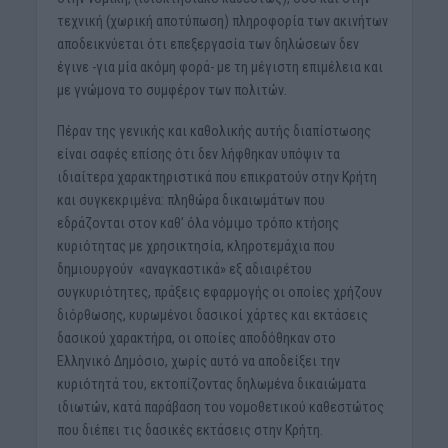
τεχνική (χωρική αποτύπωση) πληροφορία των ακινήτων
αποδεικνύεται ότι επεξεργασία των δηλώσεων δεν
έγινε -για μία ακόμη φορά- με τη μέγιστη επιμέλεια και
με γνώμονα το συμφέρον των πολιτών.
Πέραν της γενικής και καθολικής αυτής διαπίστωσης
είναι σαφές επίσης ότι δεν λήφθηκαν υπόψιν τα
ιδιαίτερα χαρακτηριστικά που επικρατούν στην Κρήτη
και συγκεκριμένα: πληθώρα δικαιωμάτων που
εδράζονται στον καθ’ όλα νόμιμο τρόπο κτήσης
κυριότητας με χρησικτησία, κληροτεμάχια που
δημιουργούν «αναγκαστικά» εξ αδιαιρέτου
συγκυριότητες, πράξεις εφαρμογής οι οποίες χρήζουν
διόρθωσης, κυρωμένοι δασικοί χάρτες και εκτάσεις
δασικού χαρακτήρα, οι οποίες αποδόθηκαν στο
Ελληνικό Δημόσιο, χωρίς αυτό να αποδείξει την
κυριότητά του, εκτοπίζοντας δηλωμένα δικαιώματα
ιδιωτών, κατά παράβαση του νομοθετικού καθεστώτος
που διέπει τις δασικές εκτάσεις στην Κρήτη.