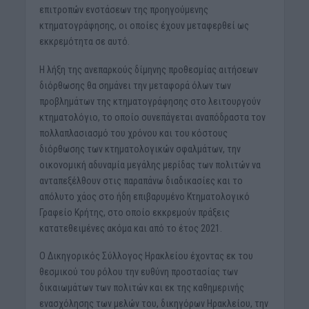
επιτροπών ενστάσεων της προηγούμενης
κτηματογράφησης, οι οποίες έχουν μεταφερθεί ως
εκκρεμότητα σε αυτό.
Η λήξη της ανεπαρκούς δίμηνης προθεσμίας αιτήσεων
διόρθωσης θα σημάνει την μεταφορά όλων των
προβλημάτων της κτηματογράφησης στο λειτουργούν
κτηματολόγιο, το οποίο συνεπάγεται αναπόδραστα τον
πολλαπλασιασμό του χρόνου και του κόστους
διόρθωσης των κτηματολογικών σφαλμάτων, την
οικονομική αδυναμία μεγάλης μερίδας των πολιτών να
ανταπεξέλθουν στις παραπάνω διαδικασίες και το
απόλυτο χάος στο ήδη επιβαρυμένο Κτηματολογικό
Γραφείο Κρήτης, στο οποίο εκκρεμούν πράξεις
κατατεθειμένες ακόμα και από το έτος 2021.
Ο Δικηγορικός Σύλλογος Ηρακλείου έχοντας εκ του
θεσμικού του ρόλου την ευθύνη προστασίας των
δικαιωμάτων των πολιτών και εκ της καθημερινής
ενασχόλησης των μελών του, δικηγόρων Ηρακλείου, την