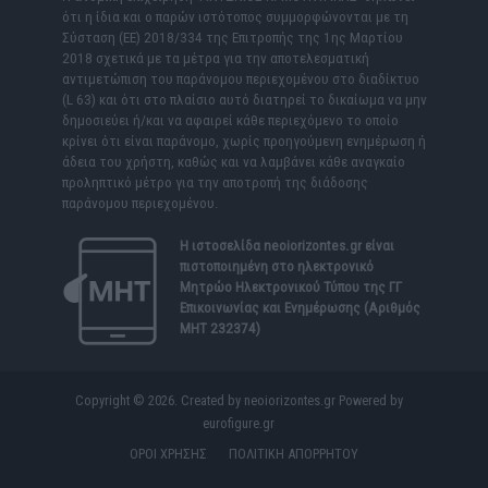
ότι η ίδια και ο παρών ιστότοπος συμμορφώνονται με τη
Σύσταση (ΕΕ) 2018/334 της Επιτροπής της 1ης Μαρτίου
2018 σχετικά με τα μέτρα για την αποτελεσματική
αντιμετώπιση του παράνομου περιεχομένου στο διαδίκτυο
(L 63) και ότι στο πλαίσιο αυτό διατηρεί το δικαίωμα να μην
δημοσιεύει ή/και να αφαιρεί κάθε περιεχόμενο το οποίο
κρίνει ότι είναι παράνομο, χωρίς προηγούμενη ενημέρωση ή
άδεια του χρήστη, καθώς και να λαμβάνει κάθε αναγκαίο
προληπτικό μέτρο για την αποτροπή της διάδοσης
παράνομου περιεχομένου.
Η ιστοσελίδα
neoiorizontes.gr
είναι
πιστοποιημένη στο ηλεκτρονικό
Μητρώο Ηλεκτρονικού Τύπου της ΓΓ
Επικοινωνίας και Ενημέρωσης (Αριθμός
ΜΗΤ 232374)
Copyright © 2026. Created by neoiorizontes.gr Powered by
eurofigure.gr
ΟΡΟΙ ΧΡΗΣΗΣ
ΠΟΛΙΤΙΚΗ ΑΠΟΡΡΗΤΟΥ