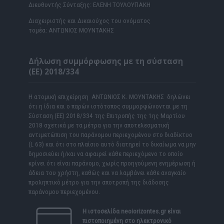
Διευθυντής Σύνταξης: ΕΛΕΝΗ ΤΟΥΛΟΥΠΑΚΗ
Διαχειριστής και Δικαιούχος του ονόματος
τομέα: ΑΝΤΩΝΙΟΣ ΜΟΥΝΤΑΚΗΣ
Δήλωση συμμόρφωσης με τη σύσταση
(ΕΕ) 2018/334
Η ατομική επιχείρηση ΑΝΤΩΝΙΟΣ Κ. ΜΟΥΝΤΑΚΗΣ δηλώνει
ότι η ίδια και ο παρών ιστότοπος συμμορφώνονται με τη
Σύσταση (ΕΕ) 2018/334 της Επιτροπής της 1ης Μαρτίου
2018 σχετικά με τα μέτρα για την αποτελεσματική
αντιμετώπιση του παράνομου περιεχομένου στο διαδίκτυο
(L 63) και ότι στο πλαίσιο αυτό διατηρεί το δικαίωμα να μην
δημοσιεύει ή/και να αφαιρεί κάθε περιεχόμενο το οποίο
κρίνει ότι είναι παράνομο, χωρίς προηγούμενη ενημέρωση ή
άδεια του χρήστη, καθώς και να λαμβάνει κάθε αναγκαίο
προληπτικό μέτρο για την αποτροπή της διάδοσης
παράνομου περιεχομένου.
Η ιστοσελίδα
neoiorizontes.gr
είναι
πιστοποιημένη στο ηλεκτρονικό