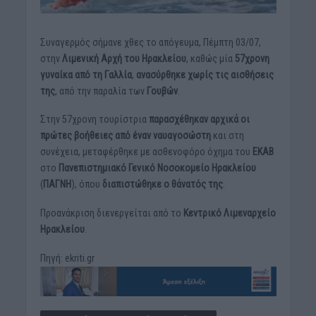
Συναγερμός σήμανε χθες το απόγευμα, Πέμπτη 03/07,
στην
Λιμενική Αρχή του Ηρακλείου
, καθώς μία
57χρονη
γυναίκα από τη Γαλλία
,
ανασύρθηκε χωρίς τις αισθήσεις
της
, από την παραλία των
Γουβών
.
Στην 57χρονη τουρίστρια
παρασχέθηκαν αρχικά οι
πρώτες βοήθειες από έναν ναυαγοσώστη
και στη
συνέχεια, μεταφέρθηκε με ασθενοφόρο όχημα του
ΕΚΑΒ
στο
Πανεπιστημιακό Γενικό Νοσοκομείο Ηρακλείου
(
ΠΑΓΝΗ
), όπου
διαπιστώθηκε ο θάνατός της
.
Προανάκριση διενεργείται από το
Κεντρικό Λιμεναρχείο
Ηρακλείου
.
Πηγή: ekriti.gr