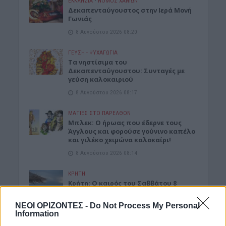
ΕΚΚΛΗΣΙΑ
•
ΝΟΜΌΣ ΧΑΝΊΩΝ
Δεκαπενταύγουστος στην Ιερά Μονή
Γωνιάς
8 Αυγούστου 2026 08:20
ΓΕΎΣΗ - ΨΥΧΑΓΩΓΊΑ
Τα νηστίσιμα του
Δεκαπενταύγουστου: Συνταγές με
γεύση καλοκαιριού
8 Αυγούστου 2026 08:17
ΜΑΤΙΕΣ ΣΤΟ ΠΑΡΕΛΘΟΝ
Μπλεκ: O ήρωας που έδερνε τους
Άγγλους και φορούσε γούνινο καπέλο
και γιλέκο χειμώνα καλοκαίρι!
8 Αυγούστου 2026 08:14
ΚΡΗΤΗ
Κρήτη: O καιρός του Σαββάτου 8
Αυγούστου
ΝΕΟΙ ΟΡΙΖΟΝΤΕΣ -
Do Not Process My Personal
8 Αυγούστου 2026 08:12
Information