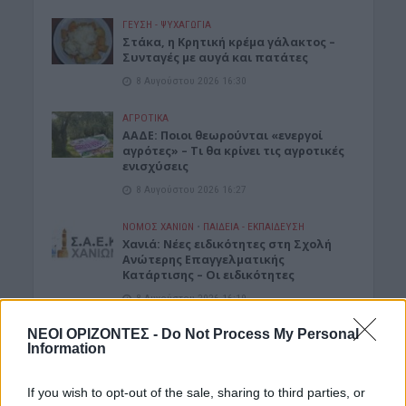
ΓΕΎΣΗ - ΨΥΧΑΓΩΓΊΑ
Στάκα, η Κρητική κρέμα γάλακτος –
Συνταγές με αυγά και πατάτες
8 Αυγούστου 2026 16:30
ΑΓΡΟΤΙΚΑ
ΑΑΔΕ: Ποιοι θεωρούνται «ενεργοί
αγρότες» – Τι θα κρίνει τις αγροτικές
ενισχύσεις
8 Αυγούστου 2026 16:27
ΝΟΜΌΣ ΧΑΝΊΩΝ
•
ΠΑΙΔΕΙΑ - ΕΚΠΑΙΔΕΥΣΗ
Χανιά: Νέες ειδικότητες στη Σχολή
Ανώτερης Επαγγελματικής
Κατάρτισης – Οι ειδικότητες
8 Αυγούστου 2026 16:19
ΝΕΟΙ ΟΡΙΖΟΝΤΕΣ -
Do Not Process My Personal
Δημοφιλή αυτή την εβδομάδα
Information
If you wish to opt-out of the sale, sharing to third parties, or