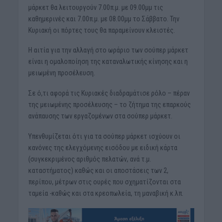
μάρκετ θα λειτουργούν 7.00π.μ. με 09.00μμ τις
καθημερινές και 7.00π.μ. με 08.00μμ το Σάββατο. Την
Κυριακή οι πόρτες τους θα παραμείνουν κλειστές.
Η αιτία για την αλλαγή στο ωράριο των σούπερ μάρκετ
είναι η ομαλοποίηση της καταναλωτικής κίνησης και η
μειωμένη προσέλευση.
Σε ό,τι αφορά τις Κυριακές διαδραμάτισε ρόλο – πέραν
της μειωμένης προσέλευσης – το ζήτημα της επαρκούς
ανάπαυσης των εργαζομένων στα σούπερ μάρκετ.
Υπενθυμίζεται ότι για τα σούπερ μάρκετ ισχύουν οι
κανόνες της ελεγχόμενης εισόδου με ειδική κάρτα
(συγκεκριμένος αριθμός πελατών, ανά τ.μ.
καταστήματος) καθώς και οι αποστάσεις των 2,
περίπου, μέτρων στις ουρές που σχηματίζονται στα
ταμεία -καθώς και στα κρεοπωλεία, τη μαναβική κ.λπ.