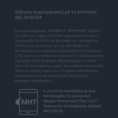
Δήλωση συμμόρφωσης με τη σύσταση
(ΕΕ) 2018/334
Η ατομική επιχείρηση ΑΝΤΩΝΙΟΣ Κ. ΜΟΥΝΤΑΚΗΣ δηλώνει
ότι η ίδια και ο παρών ιστότοπος συμμορφώνονται με τη
Σύσταση (ΕΕ) 2018/334 της Επιτροπής της 1ης Μαρτίου
2018 σχετικά με τα μέτρα για την αποτελεσματική
αντιμετώπιση του παράνομου περιεχομένου στο διαδίκτυο
(L 63) και ότι στο πλαίσιο αυτό διατηρεί το δικαίωμα να μην
δημοσιεύει ή/και να αφαιρεί κάθε περιεχόμενο το οποίο
κρίνει ότι είναι παράνομο, χωρίς προηγούμενη ενημέρωση ή
άδεια του χρήστη, καθώς και να λαμβάνει κάθε αναγκαίο
προληπτικό μέτρο για την αποτροπή της διάδοσης
παράνομου περιεχομένου.
Η ιστοσελίδα
neoiorizontes.gr
είναι
πιστοποιημένη στο ηλεκτρονικό
Μητρώο Ηλεκτρονικού Τύπου της ΓΓ
Επικοινωνίας και Ενημέρωσης (Αριθμός
ΜΗΤ 232374)