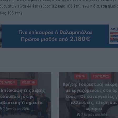
ουσμάτων είναι 44 έτη (εύρος 0.2 έως 106 έτη), ενώ η διάμεση ηλικί
έως 106 έτη).
ΚΡΗΤΗ
ΤΟΥΡΙΣΜΟΣ
ΌΣ ΧΑΝΊΩΝ
ΠΟΛΙΤΙΚΗ
Κρήτη: Τουριστική «έκρη
: Επίσκεψη της Σέβης
με εργαζόμενους στα όρ
Βολουδάκη στην
τους – Οι καταγγελίες γ
σβεστική Υπηρεσία
ελλείψεις, πίεση και
ωράρια
7 Αυγούστου 2026
7 Αυγούστου 2026