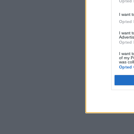
Opted 
I want t
Opted 
I want 
Advertis
Opted 
I want t
of my P
was col
Opted 