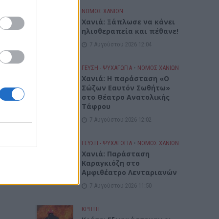
ΝΟΜΌΣ ΧΑΝΊΩΝ
Χανιά: Ξάπλωσε να κάνει
ηλιοθεραπεία και πέθανε!
7 Αυγούστου 2026 12:04
ΓΕΎΣΗ - ΨΥΧΑΓΩΓΊΑ
•
ΝΟΜΌΣ ΧΑΝΊΩΝ
Χανιά: Η παράσταση «Ο
Σώζων Εαυτόν Σωθήτω»
στο Θέατρο Ανατολικής
Τάφρου
7 Αυγούστου 2026 12:02
ΓΕΎΣΗ - ΨΥΧΑΓΩΓΊΑ
•
ΝΟΜΌΣ ΧΑΝΊΩΝ
Xανιά: Παράσταση
Καραγκιόζη στο
Αμφιθέατρο Λενταριανών
7 Αυγούστου 2026 11:50
ΚΡΗΤΗ