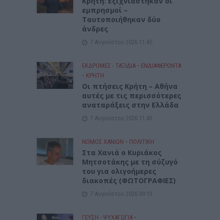
Κρήτη: Εξιχνιάστηκαν οι
εμπρησμοί –
Ταυτοποιήθηκαν δύο
άνδρες
7 Αυγούστου 2026 11:45
ΕΚΔΡΟΜΈΣ - ΤΑΞΊΔΙΑ
•
ΕΝΔΙΑΦΕΡΟΝΤΑ
•
ΚΡΗΤΗ
Οι πτήσεις Κρήτη – Αθήνα
αυτές με τις περισσότερες
αναταράξεις στην Ελλάδα
7 Αυγούστου 2026 11:43
ΝΟΜΌΣ ΧΑΝΊΩΝ
•
ΠΟΛΙΤΙΚΗ
Στα Χανιά ο Κυριάκος
Μητσοτάκης με τη σύζυγό
του για ολιγοήμερες
διακοπές (ΦΩΤΟΓΡΑΦΙΕΣ)
7 Αυγούστου 2026 09:13
ΓΕΎΣΗ - ΨΥΧΑΓΩΓΊΑ
•