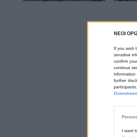
ΝΕΟΙ ΟΡΙ
If you wish 
sensitive in
confirm you
continue se
information 
further disc
participants
Downstream 
Persona
I want t