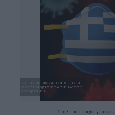
.Coronavirus. Corona virus concept. Italy put
mask to fight against Corona virus. Concept of
fight against virus
Τα τελευταία στοιχεία για την π