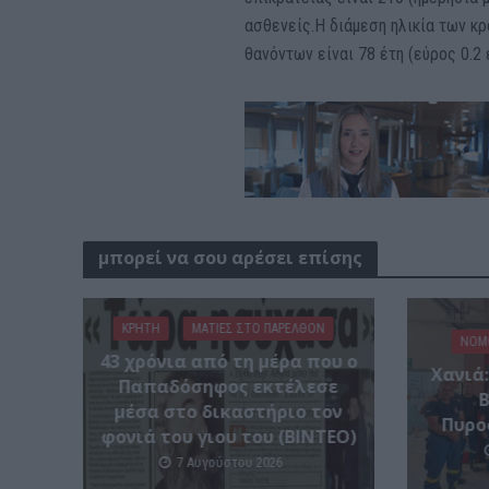
ασθενείς.Η διάμεση ηλικία των κρ
θανόντων είναι 78 έτη (εύρος 0.2 
μπορεί να σου αρέσει επίσης
ΚΡΗΤΗ
ΜΑΤΙΕΣ ΣΤΟ ΠΑΡΕΛΘΟΝ
ΝΟΜ
43 χρόνια από τη μέρα που ο
Xανιά
Παπαδόσηφος εκτέλεσε
μέσα στο δικαστήριο τον
Πυρο
φονιά του γιου του (ΒΙΝΤΕΟ)
7 Αυγούστου 2026