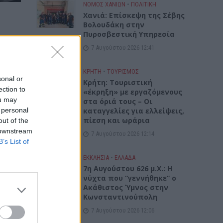
ΝΟΜΌΣ ΧΑΝΊΩΝ
•
ΠΟΛΙΤΙΚΗ
Xανιά: Επίσκεψη της Σέβης
Βολουδάκη στην
Πυροσβεστική Υπηρεσία
7 Αυγούστου 2026 12:41
ΚΡΗΤΗ
•
ΤΟΥΡΙΣΜΟΣ
sonal or
Κρήτη: Τουριστική
ection to
«έκρηξη» με εργαζόμενους
ou may
στα όριά τους – Οι
 personal
καταγγελίες για ελλείψεις,
πίεση και ωράρια
out of the
 downstream
7 Αυγούστου 2026 12:14
B’s List of
ΕΚΚΛΗΣΙΑ
•
ΕΛΛΑΔΑ
7η Αυγούστου 626 μ.Χ.: Η
νύχτα που “γεννήθηκε” ο
Ακάθιστος Ύμνος στην
Κωνσταντινούπολη
7 Αυγούστου 2026 12:06