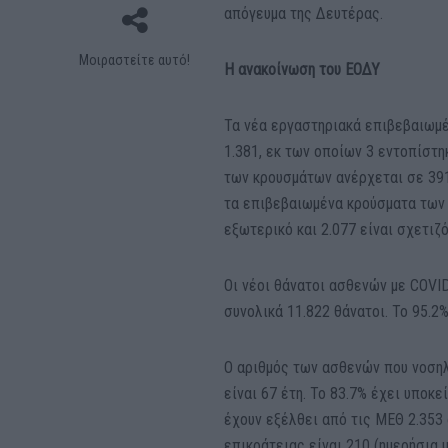
απόγευμα της Δευτέρας.
Μοιραστείτε αυτό!
Η ανακοίνωση του ΕΟΔΥ
Τα νέα εργαστηριακά επιβεβαιωμέ
1.381, εκ των οποίων 3 εντοπίστ
των κρουσμάτων ανέρχεται σε 391
τα επιβεβαιωμένα κρούσματα των 
εξωτερικό και 2.077 είναι σχετιζ
Οι νέοι θάνατοι ασθενών με COVID
συνολικά 11.822 θάνατοι. Το 95.2%
Ο αριθμός των ασθενών που νοσηλ
είναι 67 έτη. To 83.7% έχει υποκε
έχουν εξέλθει από τις ΜΕΘ 2.353
επικράτειας είναι 210 (ημερήσια 