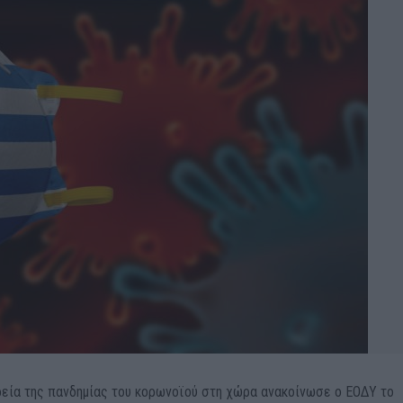
ορεία της πανδημίας του κορωνοϊού στη χώρα ανακοίνωσε ο ΕΟΔΥ το