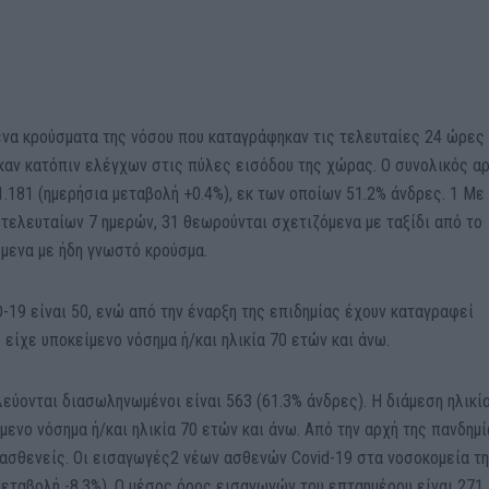
να κρούσματα της νόσου που καταγράφηκαν τις τελευταίες 24 ώρες 
ηκαν κατόπιν ελέγχων στις πύλες εισόδου της χώρας. Ο συνολικός α
.181 (ημερήσια μεταβολή +0.4%), εκ των οποίων 51.2% άνδρες. 1 Με
τελευταίων 7 ημερών, 31 θεωρούνται σχετιζόμενα με ταξίδι από το
όμενα με ήδη γνωστό κρούσμα.
-19 είναι 50, ενώ από την έναρξη της επιδημίας έχουν καταγραφεί
 είχε υποκείμενο νόσημα ή/και ηλικία 70 ετών και άνω.
εύονται διασωληνωμένοι είναι 563 (61.3% άνδρες). Η διάμεση ηλικί
ίμενο νόσημα ή/και ηλικία 70 ετών και άνω. Από την αρχή της πανδημ
 ασθενείς. Οι εισαγωγές2 νέων ασθενών Covid-19 στα νοσοκομεία τ
μεταβολή -8.3%). Ο μέσος όρος εισαγωγών του επταημέρου είναι 271