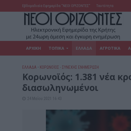
Εβδομαδιαία Εφημερίδα ‘’ΝΕΟΙ ΟΡΙΖΟΝΤΕΣ’’
Ταυτότητα
ΑΡΧΙΚΗ
ΤΟΠΙΚΑ
ΕΛΛΑΔΑ
ΑΓΡΟΤΙΚΑ
Α
ΕΛΛΑΔΑ
•
ΚΟΡΩΝΟΪΟΣ - ΣΥΝΕΧΗΣ ΕΝΗΜΕΡΩΣΗ
Κορωνοϊός: 1.381 νέα κρ
διασωληνωμένοι
24 Μαΐου 2021 16:43