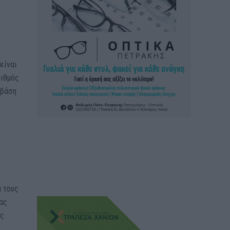
είναι
ριθμός
 βάση
α τους
ίας
ης