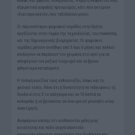
καθώς και χώρους συνεργασίας. Η Κρήτη θεωρείται ένας
εξαιρετικά ασφαλής προορισμός, κάτι που εκτιμούν
ιδιαίτερα εκείνοι που ταξιδεύουν μόνοι.
Οι περισσότεροι ψηφιακοί νομάδες στην Κρήτη
εργάζονται στον τομέα της τεχνολογίας, του marketing
και της δημιουργικής βιομηχανίας. Οι ψηφιακοί
νομάδες μένουν συνήθως από 3 έως 6 μήνες και πολλοί
επιλέγουν να περάσουν τον χειμώνα στο νησί για να
αποφύγουν τον μαζικό τουρισμό και να βρουν
φθηνότερα καταλύματα.
Η τοπική κουζίνα τους ενθουσιάζει, όπως και το
φυσικό τοπίο. Λένε ότι η δυνατότητα να τελειώνεις τη
δουλειά στις 5 το απόγευμα και σε 10 λεπτά να
κολυμπάς ή να βρίσκεσαι σε ένα ορεινό μονοπάτι είναι
ανεκτίμητη.
Αναφέρουν επίσης ότι αισθάνονται μέλη μιας
κοινότητας και πολύ συχνά αποκτούν
γνωριμίες κάνοντας αναρτήσεις στο διαδίκτυο και