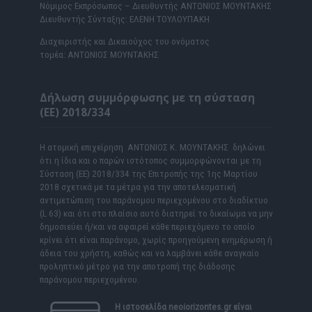
Νόμιμος Εκπρόσωπος – Διευθυντής ΑΝΤΩΝΙΟΣ ΜΟΥΝΤΑΚΗΣ
Διευθυντής Σύνταξης: ΕΛΕΝΗ ΤΟΥΛΟΥΠΑΚΗ
Διαχειριστής και Δικαιούχος του ονόματος
τομέα: ΑΝΤΩΝΙΟΣ ΜΟΥΝΤΑΚΗΣ
Δήλωση συμμόρφωσης με τη σύσταση
(ΕΕ) 2018/334
Η ατομική επιχείρηση ΑΝΤΩΝΙΟΣ Κ. ΜΟΥΝΤΑΚΗΣ δηλώνει
ότι η ίδια και ο παρών ιστότοπος συμμορφώνονται με τη
Σύσταση (ΕΕ) 2018/334 της Επιτροπής της 1ης Μαρτίου
2018 σχετικά με τα μέτρα για την αποτελεσματική
αντιμετώπιση του παράνομου περιεχομένου στο διαδίκτυο
(L 63) και ότι στο πλαίσιο αυτό διατηρεί το δικαίωμα να μην
δημοσιεύει ή/και να αφαιρεί κάθε περιεχόμενο το οποίο
κρίνει ότι είναι παράνομο, χωρίς προηγούμενη ενημέρωση ή
άδεια του χρήστη, καθώς και να λαμβάνει κάθε αναγκαίο
προληπτικό μέτρο για την αποτροπή της διάδοσης
παράνομου περιεχομένου.
Η ιστοσελίδα
neoiorizontes.gr
είναι