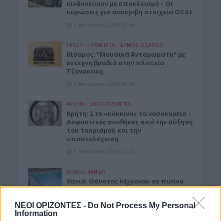
κινδυνεύουν με αποκλεισμό – Οι
κυρώσεις για ανακριβή στοιχεία ΟΣΔΕ
7 Αυγούστου 2026 17:56
ΓΕΎΣΗ - ΨΥΧΑΓΩΓΊΑ
•
ΔΉΜΟΣ ΚΙΣΆΜΟΥ
Κίσαμος: “Μουσικά Ανταμώματα” με
έντεχνη βραδιά στην πλατεία
Τζανακάκη
7 Αυγούστου 2026 16:03
ΚΡΗΤΗ
•
ΝΕΟΙ ΟΡΙΖΟΝΤΕΣ
Κρήτη: Στο «κόκκινο» τα νοσοκομεία –
Ασφυκτικές συνθήκες από την αύξηση
του τουρισμού και την
υποστελέχωση
7 Αυγούστου 2026 14:57
ΝΟΜΌΣ ΧΑΝΊΩΝ
Χανιά: Θάνατος 64χρονου σε πισίνα
ξενοδοχείου – Μια σύλληψη
7 Αυγούστου 2026 14:54
ΝΕΟΙ ΟΡΙΖΟΝΤΕΣ -
Do Not Process My Personal
Information