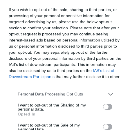
ΓΕΎΣΗ - ΨΥΧΑΓΩΓΊΑ
•
ΚΡΗΤΗ
Ψαραντώνης: Ο λυράρης που
If you wish to opt-out of the sale, sharing to third parties, or
κουβαλά μέσα του την Κρήτη
processing of your personal or sensitive information for
7 Αυγούστου 2026 13:51
targeted advertising by us, please use the below opt-out
section to confirm your selection. Please note that after your
ΑΓΡΟΤΙΚΑ
•
ΝΕΟΙ ΟΡΙΖΟΝΤΕΣ
opt-out request is processed you may continue seeing
Ανάσα για χιλιάδες αγρότες – Πώς τα
interest-based ads based on personal information utilized by
ελαιοτριβεία τούς “σώζουν” από το
us or personal information disclosed to third parties prior to
ψηφιακό χάος
your opt-out. You may separately opt-out of the further
7 Αυγούστου 2026 13:30
disclosure of your personal information by third parties on the
IAB’s list of downstream participants. This information may
ΓΕΎΣΗ - ΨΥΧΑΓΩΓΊΑ
also be disclosed by us to third parties on the
IAB’s List of
Συνταγή: Ξεροτήγανα, το αγαπημένο
γλυκό της Κρήτης
Downstream Participants
that may further disclose it to other
third parties.
7 Αυγούστου 2026 13:11
Personal Data Processing Opt Outs
ΚΡΗΤΗ
•
ΜΑΤΙΕΣ ΣΤΟ ΠΑΡΕΛΘΟΝ
43 χρόνια από τη μέρα που ο
I want to opt-out of the Sharing of my
Παπαδόσηφος εκτέλεσε μέσα στο
personal data.
δικαστήριο τον φονιά του γιου του
Opted In
(ΒΙΝΤΕΟ)
7 Αυγούστου 2026 12:44
I want to opt-out of the Sale of my
Personal Data.