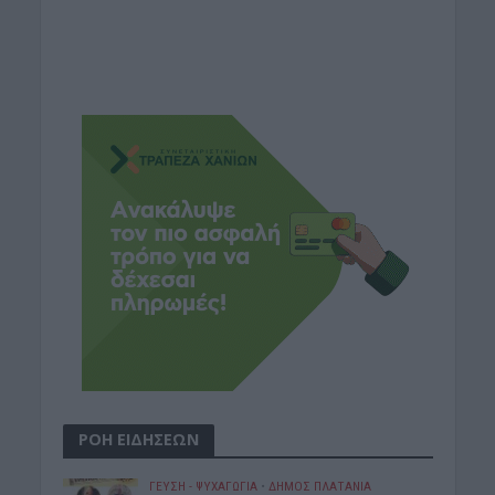
ΡΟΗ ΕΙΔΗΣΕΩΝ
ΓΕΎΣΗ - ΨΥΧΑΓΩΓΊΑ
•
ΔΉΜΟΣ ΠΛΑΤΑΝΙΆ