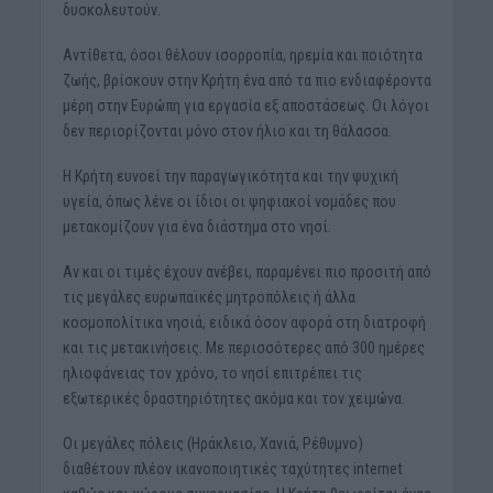
δυσκολευτούν.
Αντίθετα, όσοι θέλουν ισορροπία, ηρεμία και ποιότητα
ζωής, βρίσκουν στην Κρήτη ένα από τα πιο ενδιαφέροντα
μέρη στην Ευρώπη για εργασία εξ αποστάσεως. Οι λόγοι
δεν περιορίζονται μόνο στον ήλιο και τη θάλασσα.
Η Κρήτη ευνοεί την παραγωγικότητα και την ψυχική
υγεία, όπως λένε οι ίδιοι οι ψηφιακοί νομάδες που
μετακομίζουν για ένα διάστημα στο νησί.
Αν και οι τιμές έχουν ανέβει, παραμένει πιο προσιτή από
τις μεγάλες ευρωπαϊκές μητροπόλεις ή άλλα
κοσμοπολίτικα νησιά, ειδικά όσον αφορά στη διατροφή
και τις μετακινήσεις. Με περισσότερες από 300 ημέρες
ηλιοφάνειας τον χρόνο, το νησί επιτρέπει τις
εξωτερικές δραστηριότητες ακόμα και τον χειμώνα.
Οι μεγάλες πόλεις (Ηράκλειο, Χανιά, Ρέθυμνο)
διαθέτουν πλέον ικανοποιητικές ταχύτητες internet