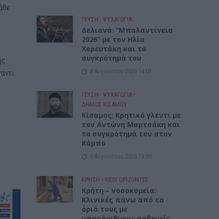
κάθε
ΓΕΎΣΗ - ΨΥΧΑΓΩΓΊΑ
Δελιανά: “Μπαλαντίνεια
2026” με τον Ηλία
Χορευτάκη και το
συγκρότημά του
ής
8 Αυγούστου 2026 14:03
ναντι
ΓΕΎΣΗ - ΨΥΧΑΓΩΓΊΑ
•
ΔΉΜΟΣ ΚΙΣΆΜΟΥ
Kίσαμος: Κρητικό γλέντι με
τον Αντώνη Μαρτσάκη και
το συγκρότημά του στον
Κάμπο
8 Αυγούστου 2026 13:59
ΚΡΗΤΗ
•
ΝΕΟΙ ΟΡΙΖΟΝΤΕΣ
Κρήτη – νοσοκομεία:
Κλινικές πάνω από τα
όριά τους με
υπαράριθμους ασθενείς