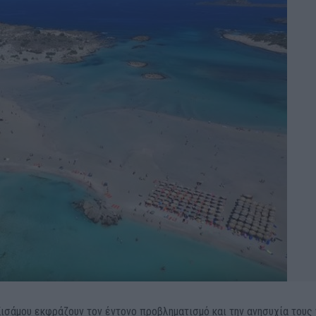
Κισάμου εκφράζουν τον έντονο προβληματισμό και την ανησυχία τους 