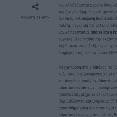
νομική αβεβαιότητα και το θεσμικ
της Δυτικής Κρήτης, μετά την έγ
Μοιραστείτε αυτό!
άμεσα προβλεπόμενη διαδικασία 
πολίτη, η έγκριση της μελέτης είν
νομική προστασία,
απαιτείται η έ
συγκεκριμένα στάδια: την εκπόνησ
της Επικρατείας (ΣτΕ), την υπογρ
Εφημερίδα της Κυβερνήσεως (ΦΕΚ
Μέχρι πρόσφατα, ο Μπάλος, το Λ
ρυθμίσεις (τις λεγόμενες Κοινές 
τοπικές Επιτροπές Σχεδίων Δράση
παράταση αυτών των προσωρινών 
προστασίας, μέχρι να ολοκληρωθεί
Περιβάλλοντος και Ενέργειας (ΥΠΕ
παρατάθηκε και η προστασία για τ
παράταση δεν είναι απαραίτητη, 