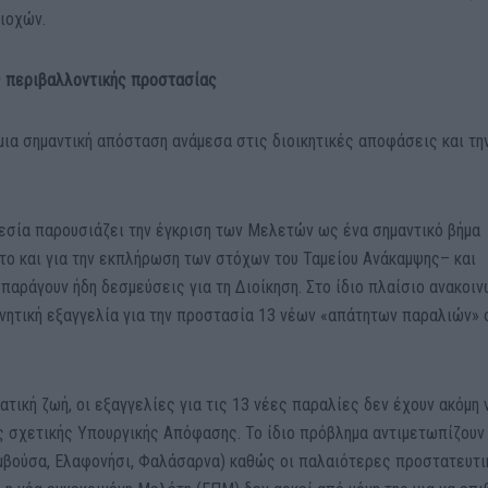
ριοχών.
ς περιβαλλοντικής προστασίας
μια σημαντική απόσταση ανάμεσα στις διοικητικές αποφάσεις και τη
εσία παρουσιάζει την έγκριση των Μελετών ως ένα σημαντικό βήμα
το και για την εκπλήρωση των στόχων του Ταμείου Ανάκαμψης– και
 παράγουν ήδη δεσμεύσεις για τη Διοίκηση. Στο ίδιο πλαίσιο ανακο
νητική εξαγγελία για την προστασία 13 νέων «απάτητων παραλιών» 
τική ζωή, οι εξαγγελίες για τις 13 νέες παραλίες δεν έχουν ακόμη 
ς σχετικής Υπουργικής Απόφασης. Το ίδιο πρόβλημα αντιμετωπίζουν 
αμβούσα, Ελαφονήσι, Φαλάσαρνα) καθώς οι παλαιότερες προστατευτι