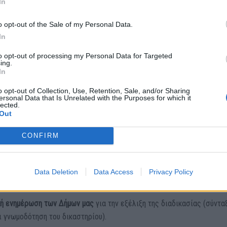
In
 Natura της Λακωνίας και της Μεσσηνίας εγκρίθηκε από τον Μάρτιο 
ύ Διατάγματος ετοιμάστηκε και στάλθηκε, μέχρι σήμερα η ΕΠΜ της
o opt-out of the Sale of my Personal Data.
χει γίνει ΠΔ.
In
to opt-out of processing my Personal Data for Targeted
ν
ing.
In
αρές και σταθερές λύσεις. Η προστασία του φυσικού περιβάλλοντος
o opt-out of Collection, Use, Retention, Sale, and/or Sharing
ersonal Data that Is Unrelated with the Purposes for which it
ές διοικητικές ερμηνείες που προκαλούν ασάφεια στις υπηρεσίες κ
lected.
Out
CONFIRM
 πολιτική ηγεσία του ΥΠΕΝ:
 Προεδρικού Διατάγματος
για τις προστατευόμενες περιοχές της Δυ
Data Deletion
Data Access
Privacy Policy
αφούς χρονοδιαγράμματος για τη διαβίβασή του στο ΣτΕ.
ική ενημέρωση των Δήμων μας
για την εξέλιξη της διαδικασίας (σύντα
ι γνωμοδότηση του δικαστηρίου).