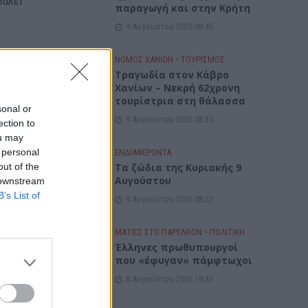
βάλει
παραγωγή και στην Κρήτη
9 Αυγούστου 2026 08:45
ησης).
ΝΟΜΌΣ ΧΑΝΊΩΝ
•
ΤΟΥΡΙΣΜΟΣ
Τραγωδία στον Κάβρο
(ΕΠΜ)
Χανίων – Νεκρή 62χρονη
εσα
τουρίστρια στη θάλασσα
sonal or
 μόνο
9 Αυγούστου 2026 08:35
ection to
ou may
 personal
ΕΝΔΙΑΦΕΡΟΝΤΑ
out of the
Τα ζώδια της Κυριακής 9
σίες
Αυγούστου
 downstream
 2020
.
B’s List of
9 Αυγούστου 2026 08:22
ητες
ς.
ΜΑΤΙΕΣ ΣΤΟ ΠΑΡΕΛΘΟΝ
•
ΠΟΛΙΤΙΚΗ
Έλληνες πρωθυπουργοί
που «έφυγαν» πάμφτωχοι
8 Αυγούστου 2026 19:33
 Η