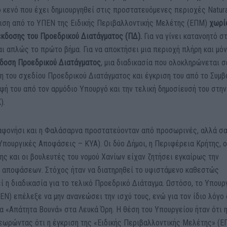
ό κενό που έχει δημιουργηθεί στις προστατευόμενες περιοχές Natur
κριση από το ΥΠΕΝ της Ειδικής Περιβαλλοντικής Μελέτης (ΕΠΜ)
χωρί
έκδοσης του Προεδρικού Διατάγματος (ΠΔ)
.
Για να γίνει κατανοητό σ
αι απλώς το πρώτο βήμα. Για να αποκτήσει μια περιοχή πλήρη και μόν
κδοση Προεδρικού Διατάγματος
, μια διαδικασία που ολοκληρώνεται σ
η του σχεδίου Προεδρικού Διατάγματος και έγκριση του από το Συμβ
αφή του από τον αρμόδιο Υπουργό και την τελική δημοσίευσή του στην
).
αφονήσι και η Φαλάσαρνα προστατεύονταν από προσωρινές, αλλά σ
Υπουργικές Αποφάσεις – ΚΥΑ). Οι δύο Δήμοι, η Περιφέρεια Κρήτης, ο
ς και οι βουλευτές του νομού Χανίων είχαν ζητήσει εγκαίρως την
αποφάσεων. Στόχος ήταν να διατηρηθεί το υφιστάμενο καθεστώς
 η διαδικασία για το τελικό Προεδρικό Διάταγμα. Ωστόσο, το Υπουρ
Ν) επέλεξε να μην ανανεώσει την ισχύ τους, ενώ για τον ίδιο λόγο
α «Απάτητα Βουνά» στα Λευκά Όρη. Η θέση του Υπουργείου ήταν ότι 
θεωρώντας ότι η έγκριση της «Ειδικής Περιβαλλοντικής Μελέτης» (