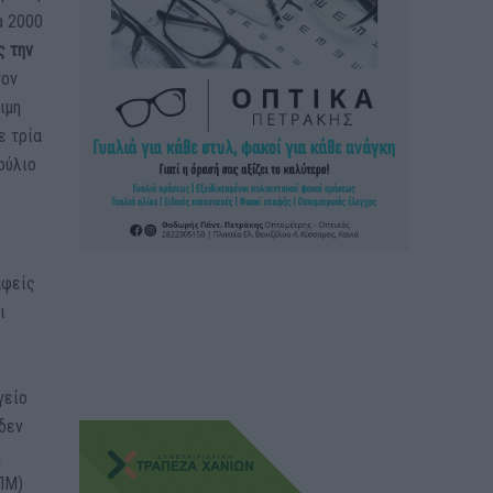
a 2000
ς την
τον
ιμη
ε τρία
ούλιο
αφείς
ι
γείο
 δεν
η
ΕΠΜ)