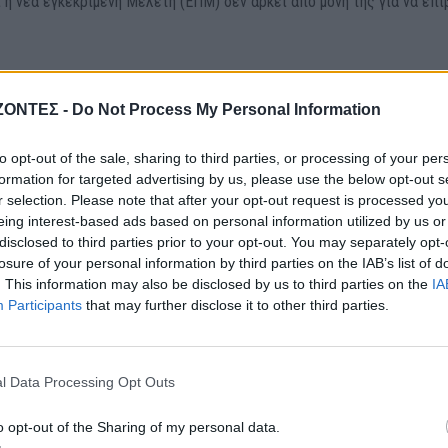
η νέα εγκεκριμένη Μελέτη (ΕΠΜ) δεν αρκεί από μόνη της για να επι
από την ίδια την ελεγκτική υπηρεσία του Υπουργείου (Σώμα Επιθεώρ
κτές διευκρινίζουν κάτι πολύ ουσιαστικό:
Η έγκριση μιας Μελέτης 
ΖΟΝΤΕΣ -
Do Not Process My Personal Information
έδιο τεκμηρίωσης. Δεν αποτελεί νόμο του κράτους και δεν είναι άμ
to opt-out of the sale, sharing to third parties, or processing of your per
απαγορεύσεις, οι χρήσεις γης και οι έλεγχοι γίνονται υποχρεωτικοί
formation for targeted advertising by us, please use the below opt-out s
ρικού Διατάγματος.
r selection. Please note that after your opt-out request is processed y
eing interest-based ads based on personal information utilized by us or
disclosed to third parties prior to your opt-out. You may separately opt-
νουν ότι η παλαιότερη νομοθετική διάταξη που υποχρέωνε τις υπηρε
losure of your personal information by third parties on the IAB’s list of
 να εκδοθεί το Προεδρικό Διάταγμα,
έχει καταργηθεί με νόμο από το
. This information may also be disclosed by us to third parties on the
IA
 αποφάσεις σε ισχύ και χωρίς ακόμη Προεδρικό Διάταγμα, οι ευαίσθ
Participants
that may further disclose it to other third parties.
ης στερούνται ενός άμεσα εφαρμοστέου νομικού πλαισίου προστασία
 Πελοποννήσου
l Data Processing Opt Outs
o opt-out of the Sharing of my personal data.
 εκκρεμότητα επιβεβαιώνονται από το παράδειγμα της Πελοποννήσου: