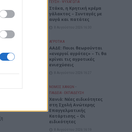
ΓΕΎΣΗ - ΨΥΧΑΓΩΓΊΑ
του
Στάκα, η Κρητική κρέμα
γάλακτος – Συνταγές με
αυγά και πατάτες
8 Αυγούστου 2026 16:30
ΑΓΡΟΤΙΚΑ
ΑΑΔΕ: Ποιοι θεωρούνται
 δεν
«ενεργοί αγρότες» – Τι θα
κρίνει τις αγροτικές
αι
ενισχύσεις
8 Αυγούστου 2026 16:27
ΝΟΜΌΣ ΧΑΝΊΩΝ
•
ΠΑΙΔΕΙΑ - ΕΚΠΑΙΔΕΥΣΗ
Χανιά: Νέες ειδικότητες
τικής
στη Σχολή Ανώτερης
Επαγγελματικής
Κατάρτισης – Οι
ξη
ειδικότητες
8 Αυγούστου 2026 16:19