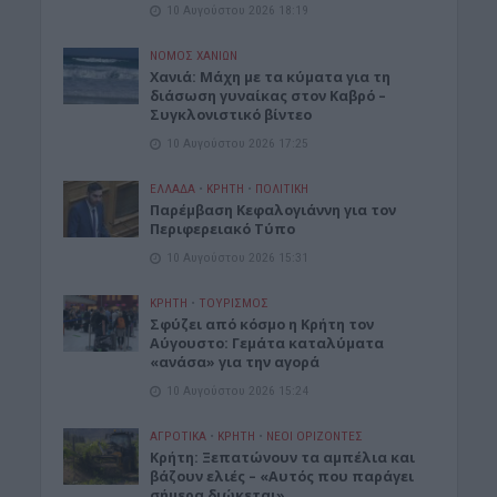
10 Αυγούστου 2026 18:19
ΝΟΜΌΣ ΧΑΝΊΩΝ
Χανιά: Μάχη με τα κύματα για τη
διάσωση γυναίκας στον Καβρό –
Συγκλονιστικό βίντεο
10 Αυγούστου 2026 17:25
ΕΛΛΑΔΑ
•
ΚΡΗΤΗ
•
ΠΟΛΙΤΙΚΗ
Παρέμβαση Κεφαλογιάννη για τον
Περιφερειακό Τύπο
10 Αυγούστου 2026 15:31
ΚΡΗΤΗ
•
ΤΟΥΡΙΣΜΟΣ
Σφύζει από κόσμο η Κρήτη τον
Αύγουστο: Γεμάτα καταλύματα
«ανάσα» για την αγορά
10 Αυγούστου 2026 15:24
ΑΓΡΟΤΙΚΑ
•
ΚΡΗΤΗ
•
ΝΕΟΙ ΟΡΙΖΟΝΤΕΣ
Κρήτη: Ξεπατώνουν τα αμπέλια και
βάζουν ελιές – «Αυτός που παράγει
σήμερα διώκεται»