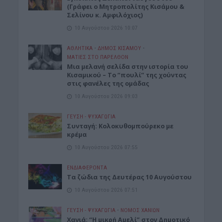
(Γράφει ο Μητροπολίτης Κισάμου &
Σελίνου κ. Αμφιλόχιος)
10 Αυγούστου 2026 10:07
ΑΘΛΗΤΙΚΑ
•
ΔΉΜΟΣ ΚΙΣΆΜΟΥ
•
ΜΑΤΙΕΣ ΣΤΟ ΠΑΡΕΛΘΟΝ
Μια μελανή σελίδα στην ιστορία του
Κισαμικού – Το “πουλί” της χούντας
στις φανέλες της ομάδας
10 Αυγούστου 2026 09:03
ΓΕΎΣΗ - ΨΥΧΑΓΩΓΊΑ
Συνταγή: Κολοκυθομπούρεκο με
κρέμα
10 Αυγούστου 2026 07:55
ΕΝΔΙΑΦΕΡΟΝΤΑ
Τα ζώδια της Δευτέρας 10 Αυγούστου
10 Αυγούστου 2026 07:51
ΓΕΎΣΗ - ΨΥΧΑΓΩΓΊΑ
•
ΝΟΜΌΣ ΧΑΝΊΩΝ
Χανιά: “Η μικρή Αμελί” στον Δημοτικό