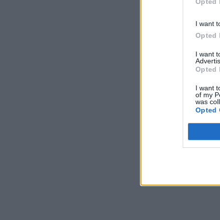
Opted 
I want t
Opted 
I want 
Advertis
Opted 
I want t
of my P
was col
Opted 