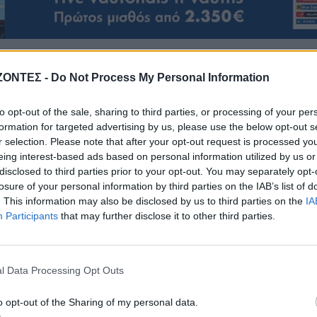
ΖΟΝΤΕΣ -
Do Not Process My Personal Information
to opt-out of the sale, sharing to third parties, or processing of your per
ΓΕΎΣΗ - ΨΥΧΑΓΩΓΊΑ
formation for targeted advertising by us, please use the below opt-out s
ΓΕΎΣΗ - ΨΥΧΑΓΩΓΊΑ
r selection. Please note that after your opt-out request is processed y
ΔΉΜΟΣ ΚΙΣΆΜΟΥ
ρφωση του Σωτήρος:
eing interest-based ads based on personal information utilized by us or
Κίσαμος: Πλήθος κόσμου 
ρα τρώνε ψάρι όσοι
disclosed to third parties prior to your opt-out. You may separately opt-
“Γιορτή Ντομάτας” στ
νηστεύουν
losure of your personal information by third parties on the IAB’s list of
Πλάτανο (ΦΩΤΟΓΡΑΦΙΕ
. This information may also be disclosed by us to third parties on the
IA
6 Αυγούστου 2026
6 Αυγούστου 2026
Participants
that may further disclose it to other third parties.
l Data Processing Opt Outs
o opt-out of the Sharing of my personal data.