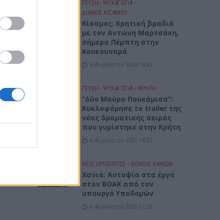
ΓΕΎΣΗ - ΨΥΧΑΓΩΓΊΑ
•
ΔΉΜΟΣ ΚΙΣΆΜΟΥ
Kίσαμος: Κρητική βραδιά
με τον Αντώνη Μαρτσάκη,
σήμερα Πέμπτη στην
Κουκουναρά
6 Αυγούστου 2026 18:43
ΓΕΎΣΗ - ΨΥΧΑΓΩΓΊΑ
•
ΚΡΗΤΗ
“Δύο Μαύρα Πουκάμισα”:
Κυκλοφόρησε το trailer της
νέας δραματικής σειράς
που γυρίστηκε στην Κρήτη
6 Αυγούστου 2026 18:35
ΝΕΟΙ ΟΡΙΖΟΝΤΕΣ
•
ΝΟΜΌΣ ΧΑΝΊΩΝ
Χανιά: Αυτοψία στα έργα
στον ΒΟΑΚ από τον
υπουργό Υποδομών
6 Αυγούστου 2026 17:25