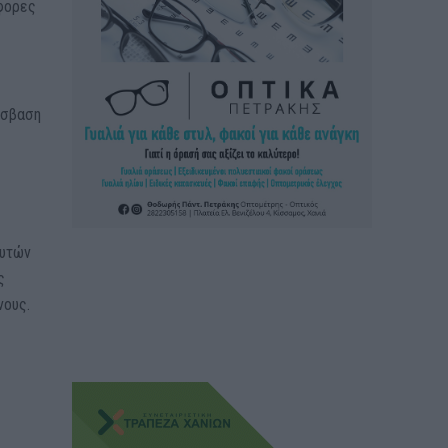
άφορες
όσβαση
αυτών
ς
νους.