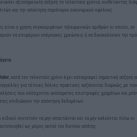
ειώσει αξιοσημείωτη αύξηση τα τελευταία χρόνια, υιοθετώντας δι
λιτών και την απόκτηση παράνομου οικονομικού οφέλους.
ές είναι η χρήση συγκεκριμένων τηλεφωνικών αριθμών οι οποίοι, αν
πορούν να επιφέρουν υπέρογκες χρεώσεις ή να διευκολύνουν την πρ
φύγετε
ialer
, κατά τον τελευταίο χρόνο έχει καταγραφεί σημαντική αύξηση 
αγγελίες για τέτοιες δόλιες πρακτικές αυξάνονται διαρκώς, με του
 κλήσεις που υπόσχονται ανύπαρκτες επιστροφές χρημάτων και μπό
πάτες επιδιώκουν την απόκτηση δεδομένων.
 ειδικοί συνιστούν να μην απαντώνται και να μην καλούνται πίσω οι
αυτοποιηθεί ως μέρος αυτού του δικτύου απάτης: