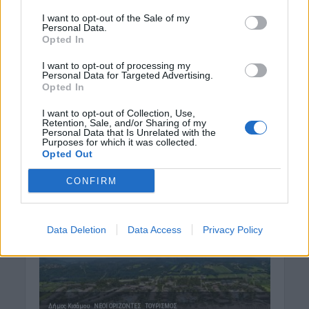
ΚΡΗΤΗ
Κρήτη: O καιρός του Σαββάτου 8
I want to opt-out of the Sale of my
Αυγούστου
Personal Data.
Opted In
8 Αυγούστου 2026 08:12
I want to opt-out of processing my
Personal Data for Targeted Advertising.
Δημοφιλή αυτή την εβδομάδα
Opted In
I want to opt-out of Collection, Use,
Retention, Sale, and/or Sharing of my
Personal Data that Is Unrelated with the
Purposes for which it was collected.
Opted Out
CONFIRM
Data Deletion
Data Access
Privacy Policy