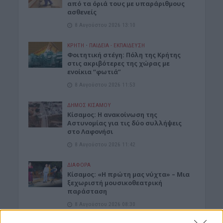
από τα όριά τους με υπαράριθμους
ασθενείς
8 Αυγούστου 2026 13:10
ΚΡΗΤΗ
•
ΠΑΙΔΕΙΑ - ΕΚΠΑΙΔΕΥΣΗ
Φοιτητική στέγη: Πόλη της Κρήτης
στις ακριβότερες της χώρας με
ενοίκια “φωτιά”
8 Αυγούστου 2026 11:53
ΔΉΜΟΣ ΚΙΣΆΜΟΥ
Κίσαμος: Η ανακοίνωση της
Αστυνομίας για τις δύο συλλήψεις
στο Λαφονήσι
8 Αυγούστου 2026 11:42
ΔΙΆΦΟΡΑ
Κίσαμος: «Η πρώτη μας νύχτα» – Μια
ξεχωριστή μουσικοθεατρική
παράσταση
8 Αυγούστου 2026 08:30