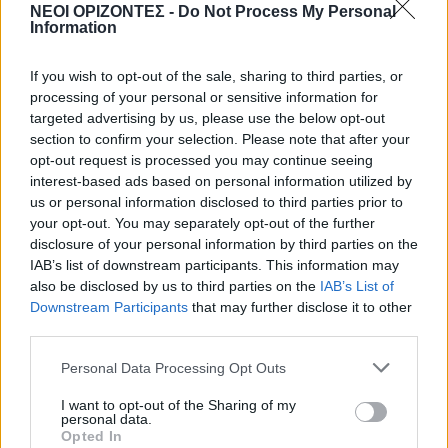
ΓΕΎΣΗ - ΨΥΧΑΓΩΓΊΑ
•
ΔΉΜΟΣ ΚΙΣΆΜΟΥ
ΝΕΟΙ ΟΡΙΖΟΝΤΕΣ -
Do Not Process My Personal
Kίσαμος: Κρητική βραδιά με τον Νίκο
Information
Ζωιδάκη στα Τοπόλια
8 Αυγούστου 2026 08:25
If you wish to opt-out of the sale, sharing to third parties, or
processing of your personal or sensitive information for
ΕΚΚΛΗΣΙΑ
•
ΝΟΜΌΣ ΧΑΝΊΩΝ
targeted advertising by us, please use the below opt-out
Δεκαπενταύγουστος στην Ιερά Μονή
section to confirm your selection. Please note that after your
Γωνιάς
opt-out request is processed you may continue seeing
8 Αυγούστου 2026 08:20
interest-based ads based on personal information utilized by
us or personal information disclosed to third parties prior to
ΓΕΎΣΗ - ΨΥΧΑΓΩΓΊΑ
your opt-out. You may separately opt-out of the further
Τα νηστίσιμα του
disclosure of your personal information by third parties on the
Δεκαπενταύγουστου: Συνταγές με
γεύση καλοκαιριού
IAB’s list of downstream participants. This information may
also be disclosed by us to third parties on the
IAB’s List of
8 Αυγούστου 2026 08:17
Downstream Participants
that may further disclose it to other
third parties.
ΜΑΤΙΕΣ ΣΤΟ ΠΑΡΕΛΘΟΝ
Μπλεκ: O ήρωας που έδερνε τους
Άγγλους και φορούσε γούνινο καπέλο
Personal Data Processing Opt Outs
και γιλέκο χειμώνα καλοκαίρι!
I want to opt-out of the Sharing of my
8 Αυγούστου 2026 08:14
personal data.
Opted In