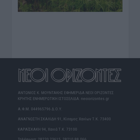
ΑΝΤΩΝΙΟΣ Κ. ΜΟΥΝΤΑΚΗΣ ΕΦΗΜΕΡΙΔΑ ΝΕΟΙ ΟΡΙΖΟΝΤΕΣ
ΚΡΗΤΗΣ ΕΝΗΜΕΡΩΤΙΚΗ ΙΣΤΟΣΕΛΙΔΑ: neoiorizontes.gr
Α.Φ.Μ. 044965796 Δ.Ο.Υ.
ΑΝΑΓΝΩΣΤΗ ΣΚΑΛΙΔΗ 91, Κίσαμος Χανίων Τ.Κ. 73400
ΚΑΡΑΪΣΚΑΚΗ 94, Χανιά Τ.Κ. 73100
Τηλέφωνα: 28220 23615, 28210 88.066