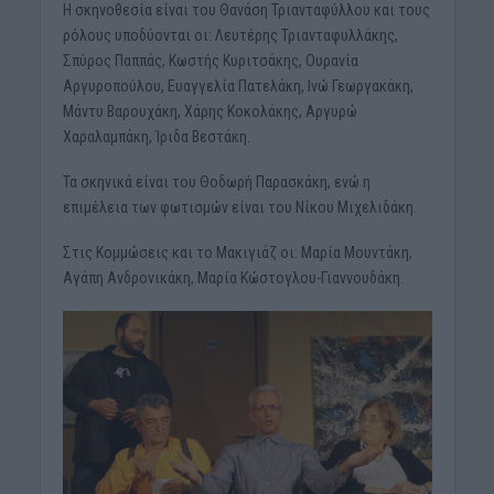
Η σκηνοθεσία είναι του Θανάση Τριανταφύλλου και τους
ρόλους υποδύονται οι: Λευτέρης Τριανταφυλλάκης,
Σπύρος Παππάς, Κωστής Κυριτσάκης, Ουρανία
Αργυροπούλου, Ευαγγελία Πατελάκη, Ινώ Γεωργακάκη,
Μάντυ Βαρουχάκη, Χάρης Κοκολάκης, Αργυρώ
Χαραλαμπάκη, Ίριδα Βεστάκη.
Τα σκηνικά είναι του Θοδωρή Παρασκάκη, ενώ η
επιμέλεια των φωτισμών είναι του Νίκου Μιχελιδάκη.
Στις Κομμώσεις και το Μακιγιάζ οι: Μαρία Μουντάκη,
Αγάπη Ανδρονικάκη, Μαρία Κώστογλου-Γιαννουδάκη.