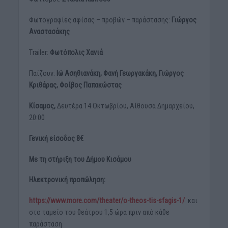
Φωτογραφίες αφίσας – προβών – παράστασης:
Γιώργος
Αναστασάκης
Τrailer:
Φωτόπολις Χανιά
Παίζουν:
Ιώ Ασηθιανάκη, Φανή Γεωργακάκη, Γιώργος
Κριθάρας, Φοίβος Παπακώστας
Κίσαμος,
Δευτέρα 14 Οκτωβρίου, Αίθουσα Δημαρχείου,
20:00
Γενική είσοδος 8€
Με τη στήριξη του Δήμου Κισάμου
Ηλεκτρονική προπώληση:
https://www.more.com/theater/o-theos-tis-sfagis-1/
και
στο ταμείο του θεάτρου 1,5 ώρα πριν από κάθε
παράσταση