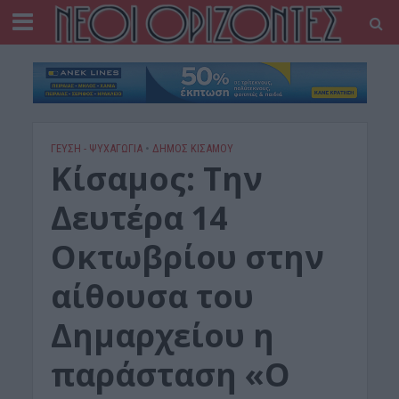
ΓΕΎΣΗ - ΨΥΧΑΓΩΓΊΑ
•
ΔΉΜΟΣ ΚΙΣΆΜΟΥ
Κίσαμος: Την
Δευτέρα 14
Οκτωβρίου στην
αίθουσα του
Δημαρχείου η
παράσταση «Ο