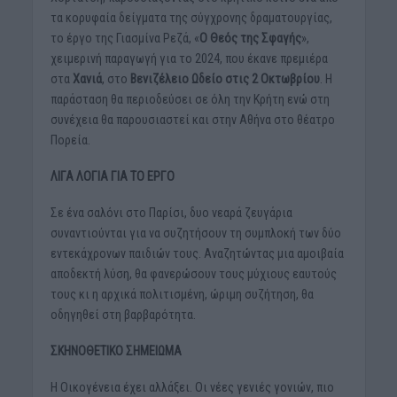
τα κορυφαία δείγματα της σύγχρονης δραματουργίας,
το έργο της Γιασμίνα Ρεζά, «
Ο Θεός της Σφαγής
»,
χειμερινή παραγωγή για το 2024, που έκανε πρεμιέρα
στα
Χανιά
, στο
Βενιζέλειο Ωδείο στις 2 Οκτωβρίου
. Η
παράσταση θα περιοδεύσει σε όλη την Κρήτη ενώ στη
συνέχεια θα παρουσιαστεί και στην Αθήνα στο θέατρο
Πορεία.
ΛΙΓΑ ΛΟΓΙΑ ΓΙΑ ΤΟ ΕΡΓΟ
Σε ένα σαλόνι στο Παρίσι, δυο νεαρά ζευγάρια
συναντιούνται για να συζητήσουν τη συμπλοκή των δύο
εντεκάχρονων παιδιών τους. Αναζητώντας μια αμοιβαία
αποδεκτή λύση, θα φανερώσουν τους μύχιους εαυτούς
τους κι η αρχικά πολιτισμένη, ώριμη συζήτηση, θα
οδηγηθεί στη βαρβαρότητα.
ΣΚΗΝΟΘΕΤΙΚΟ ΣΗΜΕΙΩΜΑ
Η Οικογένεια έχει αλλάξει. Οι νέες γενιές γονιών, πιο