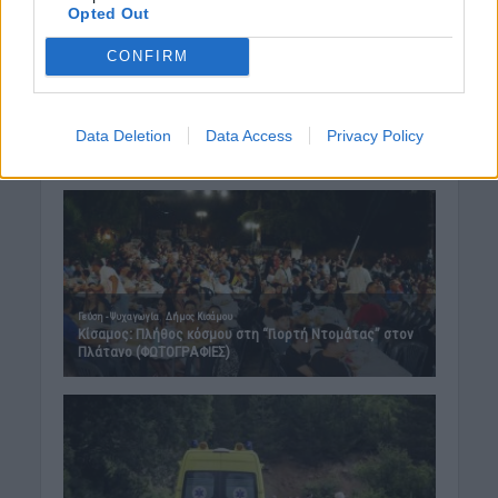
43 χρόνια από τη μέρα που ο
Opted Out
Παπαδόσηφος εκτέλεσε μέσα στο
δικαστήριο τον φονιά του γιου του
CONFIRM
(ΒΙΝΤΕΟ)
7 Αυγούστου 2026 12:44
Data Deletion
Data Access
Privacy Policy
Δημοφιλή αυτή την εβδομάδα