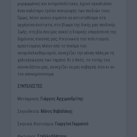
μορφωμένες και κοσμοπολίτικες, έχουν αγκαλιάσει
έναν καλύτερο τρόπο ανατροφής των παιδιών τους.
Όμως, πόσο ικανοί είμαστε να αντισταθούμε στα
αρχέγονα ένστικτα, στο βίωμα της δικής μας παιδικής
ζωής, στη βία που μας ασκεί η διαρκής υπεράσπιση της
δημόσιας εικόνας μας; Η κοινωνία του πολιτισμού,
εμποτισμένη πλέον από το πνεύμα του
νεοφιλελευθερισμού, συνεχίζει την αέναη πάλη με τη
χαλιναγώγηση των ταμπού. Κι ο θεός, το τοτέμ του
ασυνειδήτου μας, συνεχίζει να μας κυβερνά, όσο κι αν
τον αποκηρύσσουμε.
ΣΥΝΤΕΛΕΣΤΕΣ
Μετάφραση:
Γιώργος Αρχιμανδρίτης
Σκηνοθεσία:
Μάνος Βαβαδάκης
Σκηνικά, Κοστούμια:
Γιωργίνα Γερμανού
Φωτισμοί:
Στέλλα Κάλτσου