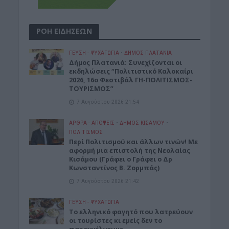
ΡΟΗ ΕΙΔΗΣΕΩΝ
ΓΕΎΣΗ - ΨΥΧΑΓΩΓΊΑ
•
ΔΉΜΟΣ ΠΛΑΤΑΝΙΆ
Δήμος Πλατανιά: Συνεχίζονται οι
εκδηλώσεις “Πολιτιστικό Καλοκαίρι
2026, 16ο Φεστιβάλ ΓΗ-ΠΟΛΙΤΙΣΜΟΣ-
ΤΟΥΡΙΣΜΟΣ”
7 Αυγούστου 2026 21:54
ΑΡΘΡΑ - ΑΠΟΨΕΙΣ
•
ΔΉΜΟΣ ΚΙΣΆΜΟΥ
•
ΠΟΛΙΤΙΣΜΟΣ
Περί Πολιτισμού και άλλων τινών! Mε
αφορμή μια επιστολή της Νεολαίας
Κισάμου (Γράφει ο Γράφει ο Δρ
Κωνσταντίνος Β. Ζορμπάς)
7 Αυγούστου 2026 21:42
ΓΕΎΣΗ - ΨΥΧΑΓΩΓΊΑ
Το ελληνικό φαγητό που λατρεύουν
οι τουρίστες κι εμείς δεν το