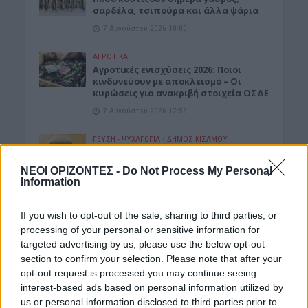
σαρδέλα, τσιπούρα και άλλα ψάρια
7 Αυγούστου 2026 18:00
ΑΓΡΟΤΙΚΑ
Αγροτικές ενισχύσεις 2026: Ποιοι
κινδυνεύουν με αποκλεισμό – Οι
κυρώσεις για ανακριβή στοιχεία ΟΣΔΕ
7 Αυγούστου 2026 17:56
ΓΕΎΣΗ - ΨΥΧΑΓΩΓΊΑ
•
ΔΉΜΟΣ ΚΙΣΆΜΟΥ
Κίσαμος: “Μουσικά Ανταμώματα” με
έντεχνη βραδιά στην πλατεία
ΝΕΟΙ ΟΡΙΖΟΝΤΕΣ -
Do Not Process My Personal
Τζανακάκη
Information
7 Αυγούστου 2026 16:03
If you wish to opt-out of the sale, sharing to third parties, or
ΚΡΗΤΗ
•
ΝΕΟΙ ΟΡΙΖΟΝΤΕΣ
processing of your personal or sensitive information for
Κρήτη: Στο «κόκκινο» τα νοσοκομεία –
targeted advertising by us, please use the below opt-out
Ασφυκτικές συνθήκες από την αύξηση
του τουρισμού και την
section to confirm your selection. Please note that after your
υποστελέχωση
opt-out request is processed you may continue seeing
interest-based ads based on personal information utilized by
7 Αυγούστου 2026 14:57
us or personal information disclosed to third parties prior to