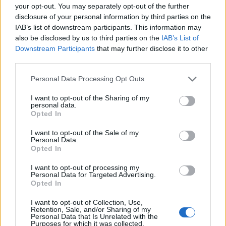
your opt-out. You may separately opt-out of the further
ΝΟΜΌΣ ΧΑΝΊΩΝ
Χανιά: Θάνατος 64χρονου σε πισίνα
disclosure of your personal information by third parties on the
ξενοδοχείου – Μια σύλληψη
IAB’s list of downstream participants. This information may
7 Αυγούστου 2026 14:54
also be disclosed by us to third parties on the
IAB’s List of
Downstream Participants
that may further disclose it to other
ΓΕΎΣΗ - ΨΥΧΑΓΩΓΊΑ
•
ΚΡΗΤΗ
third parties.
Ψαραντώνης: Ο λυράρης που
κουβαλά μέσα του την Κρήτη
Personal Data Processing Opt Outs
7 Αυγούστου 2026 13:51
I want to opt-out of the Sharing of my
personal data.
ΑΓΡΟΤΙΚΑ
•
ΝΕΟΙ ΟΡΙΖΟΝΤΕΣ
Opted In
Ανάσα για χιλιάδες αγρότες – Πώς τα
ελαιοτριβεία τούς “σώζουν” από το
I want to opt-out of the Sale of my
ψηφιακό χάος
Personal Data.
Opted In
7 Αυγούστου 2026 13:30
I want to opt-out of processing my
ΓΕΎΣΗ - ΨΥΧΑΓΩΓΊΑ
Personal Data for Targeted Advertising.
Συνταγή: Ξεροτήγανα, το αγαπημένο
Opted In
γλυκό της Κρήτης
7 Αυγούστου 2026 13:11
I want to opt-out of Collection, Use,
Retention, Sale, and/or Sharing of my
Personal Data that Is Unrelated with the
ΚΡΗΤΗ
•
ΜΑΤΙΕΣ ΣΤΟ ΠΑΡΕΛΘΟΝ
Purposes for which it was collected.