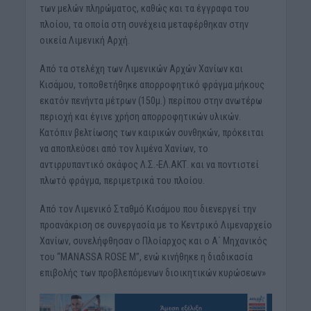
των μελών πληρώματος, καθώς και τα έγγραφα του
πλοίου, τα οποία στη συνέχεια μεταφέρθηκαν στην
οικεία Λιμενική Αρχή.
Από τα στελέχη των Λιμενικών Αρχών Χανίων και
Κισάμου, τοποθετήθηκε απορροφητικό φράγμα μήκους
εκατόν πενήντα μέτρων (150μ.) περίπου στην ανωτέρω
περιοχή και έγινε χρήση απορροφητικών υλικών.
Κατόπιν βελτίωσης των καιρικών συνθηκών, πρόκειται
να αποπλεύσει από τον λιμένα Χανίων, το
αντιρρυπαντικό σκάφος Λ.Σ.-ΕΛ.ΑΚΤ. και να ποντιστεί
πλωτό φράγμα, περιμετρικά του πλοίου.
Από τον Λιμενικό Σταθμό Κισάμου που διενεργεί την
προανάκριση σε συνεργασία με το Κεντρικό Λιμεναρχείο
Χανίων, συνελήφθησαν ο Πλοίαρχος και ο Α΄ Μηχανικός
του “MANASSA ROSE M”, ενώ κινήθηκε η διαδικασία
επιβολής των προβλεπόμενων διοικητικών κυρώσεων»