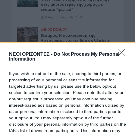
στις ακριβότερες της χώρας με
ενοίκια “φωτιά”
8 Αυγούστου 2026 11:53
ΔΉΜΟΣ ΚΙΣΆΜΟΥ
Κίσαμος: Η ανακοίνωση της
Αστυνομίας για τις δύο συλλήψεις
στο Λαφονήσι
8 Αυγούστου 2026 11:42
ΝΕΟΙ ΟΡΙΖΟΝΤΕΣ -
Do Not Process My Personal
Information
ΔΙΆΦΟΡΑ
Κίσαμος: «Η πρώτη μας νύχτα» – Μια
If you wish to opt-out of the sale, sharing to third parties, or
ξεχωριστή μουσικοθεατρική
processing of your personal or sensitive information for
παράσταση
targeted advertising by us, please use the below opt-out
8 Αυγούστου 2026 08:30
section to confirm your selection. Please note that after your
opt-out request is processed you may continue seeing
ΓΕΎΣΗ - ΨΥΧΑΓΩΓΊΑ
•
ΔΉΜΟΣ ΚΙΣΆΜΟΥ
interest-based ads based on personal information utilized by
Kίσαμος: Κρητική βραδιά με τον Νίκο
us or personal information disclosed to third parties prior to
Ζωιδάκη στα Τοπόλια
your opt-out. You may separately opt-out of the further
8 Αυγούστου 2026 08:25
disclosure of your personal information by third parties on the
IAB’s list of downstream participants. This information may
Δημοφιλή αυτή την εβδομάδα