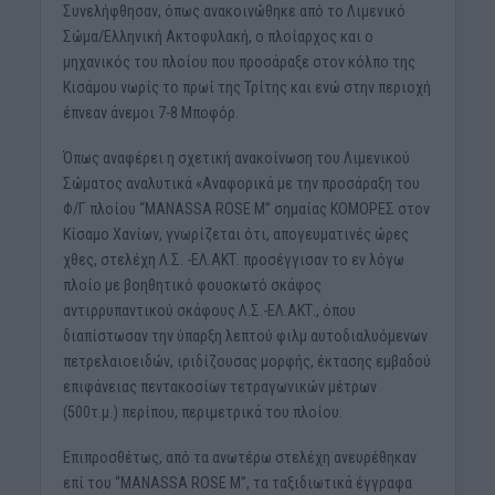
Συνελήφθησαν, όπως ανακοινώθηκε από το Λιμενικό
Σώμα/Ελληνική Ακτοφυλακή, ο πλοίαρχος και ο
μηχανικός του πλοίου που προσάραξε στον κόλπο της
Κισάμου νωρίς το πρωί της Τρίτης και ενώ στην περιοχή
έπνεαν άνεμοι 7-8 Μποφόρ.
Όπως αναφέρει η σχετική ανακοίνωση του Λιμενικού
Σώματος αναλυτικά «Αναφορικά με την προσάραξη του
Φ/Γ πλοίου “MANASSA ROSE M” σημαίας ΚΟΜΟΡΕΣ στον
Κίσαμο Χανίων, γνωρίζεται ότι, απογευματινές ώρες
χθες, στελέχη Λ.Σ. -ΕΛ.ΑΚΤ. προσέγγισαν το εν λόγω
πλοίο με βοηθητικό φουσκωτό σκάφος
αντιρρυπαντικού σκάφους Λ.Σ.-ΕΛ.ΑΚΤ., όπου
διαπίστωσαν την ύπαρξη λεπτού φιλμ αυτοδιαλυόμενων
πετρελαιοειδών, ιριδίζουσας μορφής, έκτασης εμβαδού
επιφάνειας πεντακοσίων τετραγωνικών μέτρων
(500τ.μ.) περίπου, περιμετρικά του πλοίου.
Επιπροσθέτως, από τα ανωτέρω στελέχη ανευρέθηκαν
επί του “MANASSA ROSE M”, τα ταξιδιωτικά έγγραφα