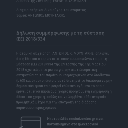
Διευθυντής Σύνταξης: ΕΛΕΝΗ ΤΟΥΛΟΥΠΑΚΗ
Διαχειριστής και Δικαιούχος του ονόματος
τομέα: ΑΝΤΩΝΙΟΣ ΜΟΥΝΤΑΚΗΣ
Δήλωση συμμόρφωσης με τη σύσταση
(ΕΕ) 2018/334
Η ατομική επιχείρηση ΑΝΤΩΝΙΟΣ Κ. ΜΟΥΝΤΑΚΗΣ δηλώνει
ότι η ίδια και ο παρών ιστότοπος συμμορφώνονται με τη
Σύσταση (ΕΕ) 2018/334 της Επιτροπής της 1ης Μαρτίου
2018 σχετικά με τα μέτρα για την αποτελεσματική
αντιμετώπιση του παράνομου περιεχομένου στο διαδίκτυο
(L 63) και ότι στο πλαίσιο αυτό διατηρεί το δικαίωμα να μην
δημοσιεύει ή/και να αφαιρεί κάθε περιεχόμενο το οποίο
κρίνει ότι είναι παράνομο, χωρίς προηγούμενη ενημέρωση ή
άδεια του χρήστη, καθώς και να λαμβάνει κάθε αναγκαίο
προληπτικό μέτρο για την αποτροπή της διάδοσης
παράνομου περιεχομένου.
Η ιστοσελίδα
neoiorizontes.gr
είναι
πιστοποιημένη στο ηλεκτρονικό