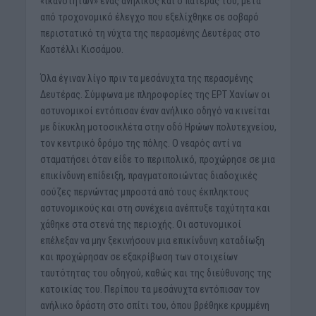
«ικανοτήτων» ένας ανήλικος και ο πατέρας του, μετά
από τροχονομικό έλεγχο που εξελίχθηκε σε σοβαρό
περιστατικό τη νύχτα της περασμένης Δευτέρας στο
Καστέλλι Κισσάμου.
Όλα έγιναν λίγο πριν τα μεσάνυχτα της περασμένης
Δευτέρας. Σύμφωνα με πληροφορίες της ΕΡΤ Χανίων οι
αστυνομικοί εντόπισαν έναν ανήλικο οδηγό να κινείται
με δίκυκλη μοτοσικλέτα στην οδό Ηρώων πολυτεχνείου,
τον κεντρικό δρόμο της πόλης. Ο νεαρός αντί να
σταματήσει όταν είδε το περιπολικό, προχώρησε σε μια
επικίνδυνη επίδειξη, πραγματοποιώντας διαδοχικές
σούζες περνώντας μπροστά από τους έκπληκτους
αστυνομικούς και στη συνέχεια ανέπτυξε ταχύτητα και
χάθηκε στα στενά της περιοχής. Οι αστυνομικοί
επέλεξαν να μην ξεκινήσουν μια επικίνδυνη καταδίωξη
και προχώρησαν σε εξακρίβωση των στοιχείων
ταυτότητας του οδηγού, καθώς και της διεύθυνσης της
κατοικίας του. Περίπου τα μεσάνυχτα εντόπισαν τον
ανήλικο δράστη στο σπίτι του, όπου βρέθηκε κρυμμένη