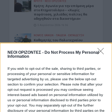
ΚΡΗΤΗ
•
ΝΕΟΙ ΟΡΙΖΟΝΤΕΣ
Kρήτη: Αγωνία για την επόμενη μέρα
στο Κτηματολόγιο – «Χωρίς
παράταση, χιλιάδες πολίτες θα
οδηγηθούν στα δικαστήρια»
5 Αυγούστου 2026 16:56
ΝΟΜΌΣ ΧΑΝΊΩΝ
•
ΠΑΙΔΕΙΑ - ΕΚΠΑΙΔΕΥΣΗ
Καθηγητής του Πολυτεχνείου
ξεπέρασε τις 20.000 αναφορές στο
ερευνητικό του έργο
ΝΕΟΙ ΟΡΙΖΟΝΤΕΣ -
Do Not Process My Personal
5 Αυγούστου 2026 16:53
Information
ΑΓΡΟΤΙΚΑ
•
ΚΡΗΤΗ
If you wish to opt-out of the sale, sharing to third parties, or
Κρήτη – αγροτοκτηνοτρόφοι:
processing of your personal or sensitive information for
Συσσωρεύονται τα προβλήματα –
Έρχονται αντιδράσεις
targeted advertising by us, please use the below opt-out
section to confirm your selection. Please note that after your
5 Αυγούστου 2026 16:48
opt-out request is processed you may continue seeing
interest-based ads based on personal information utilized by
ΚΡΗΤΗ
•
ΝΕΟΙ ΟΡΙΖΟΝΤΕΣ
Κρήτη: Τραγικές ελλείψεις στα
us or personal information disclosed to third parties prior to
φαρμακεία – Λείπουν ακόμη και
your opt-out. You may separately opt-out of the further
κολλύρια
disclosure of your personal information by third parties on the