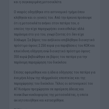
και η συγκεκριμένη μοτοσικλέτα.
Ο νεαρός οδηγήθηκε στο αστυνομικό τμήμα όπου
κλήθηκαν και οι γονείς του. Από την έρευνα προέκυψε
ότι η μοτοσικλέτα ανήκει στον πατέρα του, ο
οποίος την είχε παραχωρήσει οικειοθελώς αλλά
παράνομα στο γιο του, γνωρίζοντας ότι δεν είχε
δίπλωμα. Σε βάρος του ανήλικου επιβλήθηκε διοικητικό
πρόστιμο ύψους 2.250 ευρώ για παραβάσεις του ΚΟΚ και
επικίνδυνη οδήγηση ενώ διοικητικό πρόστιμο ύψους
350 ευρώ βεβαιώθηκε σε βάρος του πατέρα για την
παράνομη παραχώρηση του δικύκλου.
Επίσης αφαιρέθηκε και η άδεια οδήγησης του πατέρα για
ένα μήνα λόγω της πλημμελούς εποπτείας και της
παραχώρησης του δικύκλου. Τέλος οι αστυνομικοί του
ΑΤ Κισάμου προχώρησαν σε αφαίρεση άδειας και
πινακίδων κυκλοφορίας της μοτοσικλέτας, η οποία
ακινητοποιήθηκε και κατασχέθηκε.