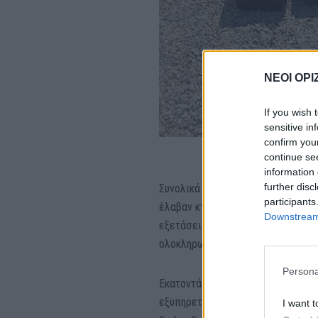
ΝΕΟΙ ΟΡΙ
If you wish 
sensitive in
confirm you
continue se
information 
further disc
Συνολικά 131 ζώα στειρώθηκαν, τ
participants
έλαβαν κτηνιατρική φροντίδα. Πέ
Downstream 
εξετάσεις, ιατρικές θεραπείες κ
ολοκληρωμένη φροντίδα για κάθε 
Persona
Εκατοντάδες πολίτες υπέβαλλαν α
εξυπηρετηθούν όλες οι αιτήσεις 
I want t