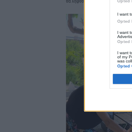
θα ληφθούν υπόψη για μελλοντικ
Opted 
I want t
Opted 
I want 
Advertis
Opted 
I want t
of my P
was col
Opted 