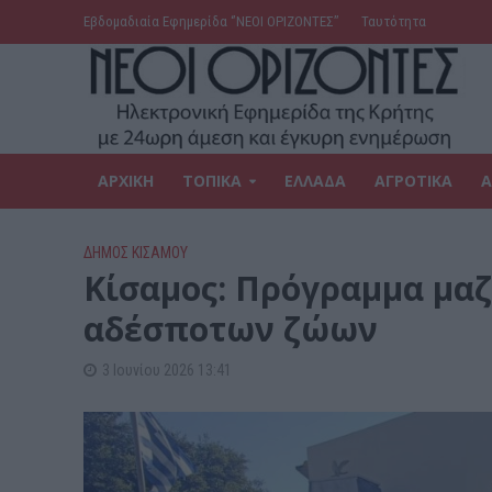
Εβδομαδιαία Εφημερίδα ‘’ΝΕΟΙ ΟΡΙΖΟΝΤΕΣ’’
Ταυτότητα
ΑΡΧΙΚΗ
ΤΟΠΙΚΑ
ΕΛΛΑΔΑ
ΑΓΡΟΤΙΚΑ
Α
ΔΉΜΟΣ ΚΙΣΆΜΟΥ
Kίσαμος: Πρόγραμμα μα
αδέσποτων ζώων
3 Ιουνίου 2026 13:41