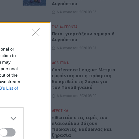
Αυγούστου
6 Αυγούστου 2026 08:06
ΕΝΔΙΑΦΕΡΟΝΤΑ
Ποιοι γιορτάζουν σήμερα 6
Αυγούστου
6 Αυγούστου 2026 08:03
sonal or
ection to
ou may
ΑΘΛΗΤΙΚΑ
 personal
Conference League: Μέτρια
out of the
εμφάνιση και η πρόκριση
θα κριθεί στη Σόφια για
 downstream
τον Παναθηναϊκό
B’s List of
6 Αυγούστου 2026 08:00
ΑΓΡΟΤΙΚΑ
«Φωτιά» στις τιμές του
ελαιολάδου βάζουν
πυρκαγιές, καύσωνας και
φέρον
ξηρασία