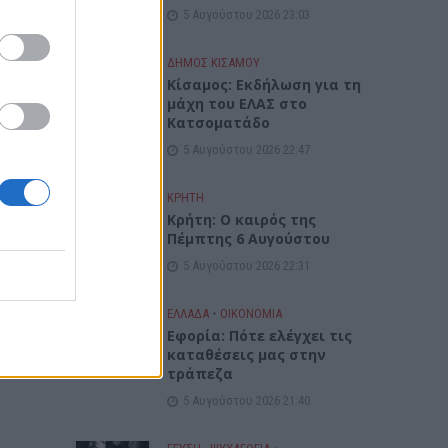
5 Αυγούστου 2026 23:03
ΔΉΜΟΣ ΚΙΣΆΜΟΥ
Κίσαμος: Εκδήλωση για τη
μάχη του ΕΛΑΣ στο
Κατσοματάδο
5 Αυγούστου 2026 22:47
ΚΡΗΤΗ
Κρήτη: Ο καιρός της
Πέμπτης 6 Αυγούστου
5 Αυγούστου 2026 22:31
ΕΛΛΑΔΑ
•
ΟΙΚΟΝΟΜΙΑ
Εφορία: Πότε ελέγχει τις
καταθέσεις μας στην
τράπεζα
5 Αυγούστου 2026 21:40