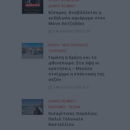
ΓΕΎΣΗ - ΨΥΧΑΓΩΓΊΑ
•
ΔΉΜΟΣ ΚΙΣΆΜΟΥ
Κίσαμος: Αναβάλλεται η
εκδήλωση αφιέρωμα στον
Μάνο Χατζηδάκι
5 Αυγούστου 2026 21:34
ΚΡΗΤΗ
•
ΝΕΟΙ ΟΡΙΖΟΝΤΕΣ
•
ΤΟΥΡΙΣΜΟΣ
Γεμάτη η Κρήτη και το
φθινόπωρο: Στα ύψη οι
κρατήσεις – Μεγάλο
στοίχημα η επέκταση της
σεζόν
5 Αυγούστου 2026 21:27
ΔΉΜΟΣ ΚΙΣΆΜΟΥ
•
ΕΚΔΡΟΜΈΣ - ΤΑΞΊΔΙΑ
Kισαμίτικες παραλίες:
Παλιό Τελωνείο
Καστελλίου