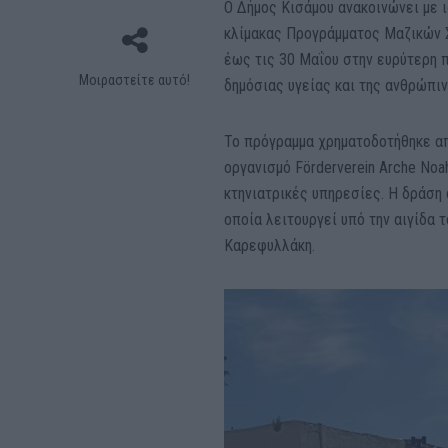
Ο Δήμος Κισάμου ανακοινώνει με 
κλίμακας Προγράμματος Μαζικών 
έως τις 30 Μαΐου στην ευρύτερη π
Μοιραστείτε αυτό!
δημόσιας υγείας και της ανθρώπι
Το πρόγραμμα χρηματοδοτήθηκε απ
οργανισμό Förderverein Arche Noah
κτηνιατρικές υπηρεσίες. Η δράση 
οποία λειτουργεί υπό την αιγίδα τ
Καρεφυλλάκη.