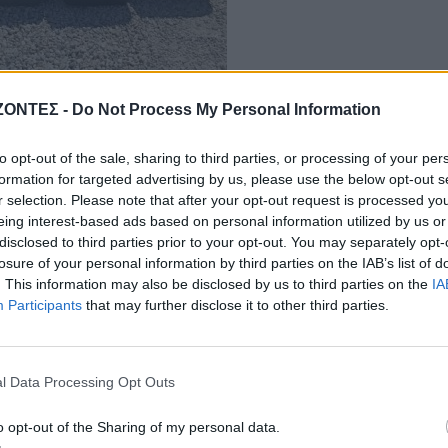
ΖΟΝΤΕΣ -
Do Not Process My Personal Information
to opt-out of the sale, sharing to third parties, or processing of your per
formation for targeted advertising by us, please use the below opt-out s
r selection. Please note that after your opt-out request is processed y
eing interest-based ads based on personal information utilized by us or
disclosed to third parties prior to your opt-out. You may separately opt-
losure of your personal information by third parties on the IAB’s list of
οποθετήθηκε σε αυτά μικροτσίπ, εμβολιάστηκαν κατά της λύσσας και
. This information may also be disclosed by us to third parties on the
IA
ραν των στειρώσεων, η κτηνιατρική ομάδα πραγματοποίησε κλινικές
Participants
that may further disclose it to other third parties.
αι όλες τις απαραίτητες χειρουργικές επεμβάσεις, διασφαλίζοντας
ζώο που συμμετείχε στο πρόγραμμα.
l Data Processing Opt Outs
ιτήσεις συμμετοχής στο πρόγραμμα αλλά δεν κατέστη δυνατό να
στο πλαίσιο της παρούσας δράσης. Οι πολίτες που εκδήλωσαν ενδια
o opt-out of the Sharing of my personal data.