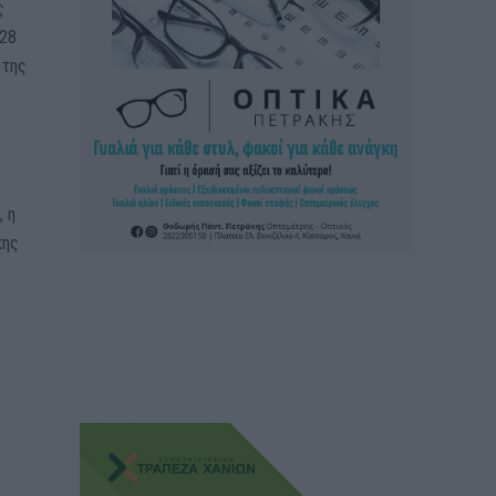
ς
 28
 της
, η
κης