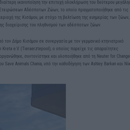
ιδιαίτερη ικανοποίηση την επιτυχή ολοκλήρωση του δεύτερου μεγάλη
Στειρώσεων Αδέσποτων Ζώων, το οποίο πραγματοποιήθηκε από τις
εριοχή της Κισάμου, με στόχο τη βελτίωση της ευημερίας των ζώων,
νης διαχείρισης του πληθυσμού των αδέσποτων ζώων.
ό τον Δήμο Κισάμου σε συνεργασία με τον γερμανικό κτηνιατρικό
 Kreta e.V. (Tieraerztepool), ο οποίος παρείχε τις απαραίτητες
οργανώθηκε, συντονίστηκε και υλοποιήθηκε από τη Neuter for Change
ου Save Animals Chania, υπό την καθοδήγηση των Ashley Barkan και Νί