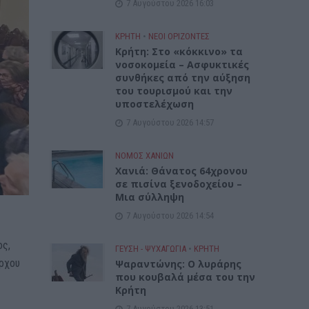
7 Αυγούστου 2026 16:03
ΚΡΗΤΗ
•
ΝΕΟΙ ΟΡΙΖΟΝΤΕΣ
Κρήτη: Στο «κόκκινο» τα
νοσοκομεία – Ασφυκτικές
συνθήκες από την αύξηση
του τουρισμού και την
υποστελέχωση
7 Αυγούστου 2026 14:57
ΝΟΜΌΣ ΧΑΝΊΩΝ
Χανιά: Θάνατος 64χρονου
σε πισίνα ξενοδοχείου –
Μια σύλληψη
7 Αυγούστου 2026 14:54
ος,
ΓΕΎΣΗ - ΨΥΧΑΓΩΓΊΑ
•
ΚΡΗΤΗ
άρχου
Ψαραντώνης: Ο λυράρης
που κουβαλά μέσα του την
ύ
Κρήτη
7 Αυγούστου 2026 13:51