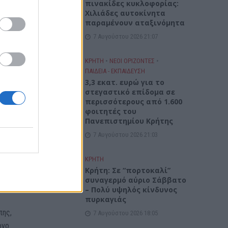
πινακίδες κυκλοφορίας:
Χιλιάδες αυτοκίνητα
παραμένουν αταξινόμητα
7 Αυγούστου 2026 21:07
ΚΡΗΤΗ
•
ΝΕΟΙ ΟΡΙΖΟΝΤΕΣ
•
ΠΑΙΔΕΙΑ - ΕΚΠΑΙΔΕΥΣΗ
3,3 εκατ. ευρώ για το
στεγαστικό επίδομα σε
περισσότερους από 1.600
φοιτητές του
Πανεπιστημίου Κρήτης
7 Αυγούστου 2026 21:03
ΚΡΗΤΗ
Κρήτη: Σε “πορτοκαλί”
συναγερμό αύριο Σάββατο
– Πολύ υψηλός κίνδυνος
πυρκαγιάς
πης,
7 Αυγούστου 2026 18:05
όγο