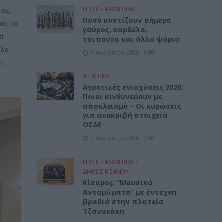
ΓΕΎΣΗ - ΨΥΧΑΓΩΓΊΑ
του,
Πόσο κοστίζουν σήμερα
ναι το
γαύρος, σαρδέλα,
ια
τσιπούρα και άλλα ψάρια
όλα
7 Αυγούστου 2026 18:00
ει
ΑΓΡΟΤΙΚΑ
Αγροτικές ενισχύσεις 2026:
Ποιοι κινδυνεύουν με
αποκλεισμό – Οι κυρώσεις
για ανακριβή στοιχεία
ΟΣΔΕ
7 Αυγούστου 2026 17:56
ΓΕΎΣΗ - ΨΥΧΑΓΩΓΊΑ
•
ΔΉΜΟΣ ΚΙΣΆΜΟΥ
Κίσαμος: “Μουσικά
Ανταμώματα” με έντεχνη
βραδιά στην πλατεία
Τζανακάκη