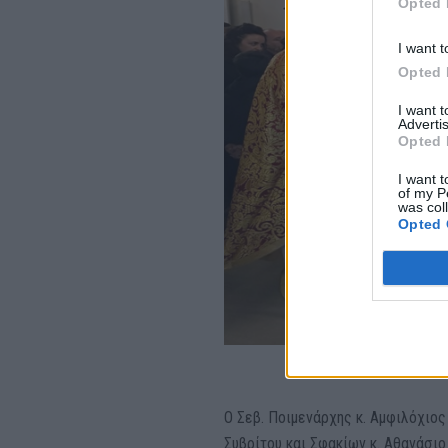
Opted 
I want t
Opted 
I want 
Advertis
Opted 
I want t
of my P
was col
Opted 
Ο Σεβ. Ποιμενάρχης κ. Αμφιλόχι
Συβρίτου και Σφακίων κ. Αθανάσιο