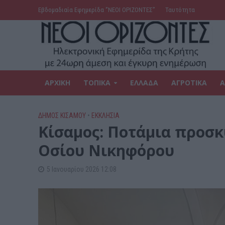
Εβδομαδιαία Εφημερίδα ‘’ΝΕΟΙ ΟΡΙΖΟΝΤΕΣ’’
Ταυτότητα
ΑΡΧΙΚΗ
ΤΟΠΙΚΑ
ΕΛΛΑΔΑ
ΑΓΡΟΤΙΚΑ
Α
ΔΉΜΟΣ ΚΙΣΆΜΟΥ
•
ΕΚΚΛΗΣΙΑ
Kίσαμος: Ποτάμια προσκ
Οσίου Νικηφόρου
5 Ιανουαρίου 2026 12:08