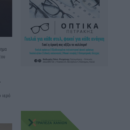
νημα
του
,
ο ιερό