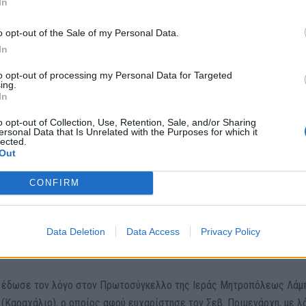
In
o opt-out of the Sale of my Personal Data.
In
to opt-out of processing my Personal Data for Targeted
ing.
In
o opt-out of Collection, Use, Retention, Sale, and/or Sharing
ersonal Data that Is Unrelated with the Purposes for which it
lected.
Out
CONFIRM
Data Deletion
Data Access
Privacy Policy
ος έδωσε τον λόγο στον Πρωτοσύγκελλο της Ιεράς Μητροπόλεως Λάμ
 (Καραχάλιο), ο οποίος αφού ευχαρίστησε τον Σεβ. Ποιμενάρχη, με λ