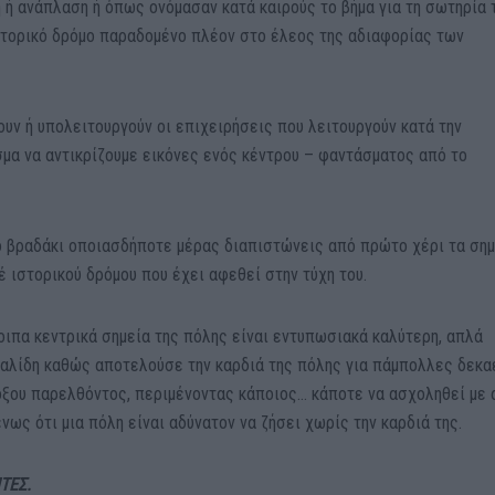
 ή ανάπλαση ή όπως ονόμασαν κατά καιρούς το βήμα για τη σωτηρία 
 ιστορικό δρόμο παραδομένο πλέον στο έλεος της αδιαφορίας των
ουν ή υπολειτουργούν οι επιχειρήσεις που λειτουργούν κατά την
σμα να αντικρίζουμε εικόνες ενός κέντρου – φαντάσματος από το
ο βραδάκι οποιασδήποτε μέρας διαπιστώνεις από πρώτο χέρι τα ση
 ιστορικού δρόμου που έχει αφεθεί στην τύχη του.
λοιπα κεντρικά σημεία της πόλης είναι εντυπωσιακά καλύτερη, απλά
καλίδη καθώς αποτελούσε την καρδιά της πόλης για πάμπολλες δεκα
δοξου παρελθόντος, περιμένοντας κάποιος… κάποτε να ασχοληθεί με 
ως ότι μια πόλη είναι αδύνατον να ζήσει χωρίς την καρδιά της.
ΝΤΕΣ.