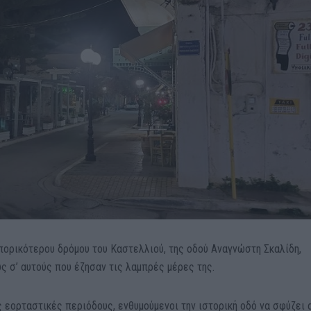
πορικότερου δρόμου του Καστελλιού, της οδού Αναγνώστη Σκαλίδη,
ς σ’ αυτούς που έζησαν τις λαμπρές μέρες της.
ς εορταστικές περιόδους, ενθυμούμενοι την ιστορική οδό να σφύζει 