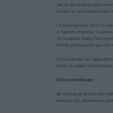
ζωή, με όλα τα καταστήματα ανοικ
να κάνει τις χριστουγεννιάτικες α
Για πολλά χρόνια σ’ αυτόν τον δρ
οι δημόσιες υπηρεσίες. Τα χρόνια
της λεωφόρου Ηρώων Πολυτεχνείο
Σκαλίδη φυλλορροούσε χρόνο με τ
Για να φτάσουμε στο σήμερα βλέπο
δυτικό της κομμάτι ουδεμία σχέση
Εικόνες εγκατάλειψης
Με τούτα και με κείνα, η οδός Σκα
ακόμη και τους καλοκαιρινούς μήν