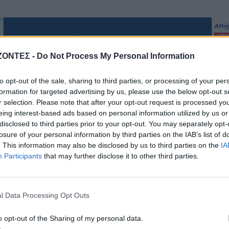
ΖΟΝΤΕΣ -
Do Not Process My Personal Information
to opt-out of the sale, sharing to third parties, or processing of your per
formation for targeted advertising by us, please use the below opt-out s
r selection. Please note that after your opt-out request is processed y
ΑΠΟΨΕΙΣ
ΔΉΜΟΣ ΚΙΣΆΜΟΥ
eing interest-based ads based on personal information utilized by us or
ΠΟΛΙΤΙΣΜΟΣ
disclosed to third parties prior to your opt-out. You may separately opt-
ΓΕΎΣΗ - ΨΥΧΑΓΩΓΊΑ
ολιτισμού και άλλων
losure of your personal information by third parties on the IAB’s list of
ών! Mε αφορμή μια
Το ελληνικό φαγητό π
. This information may also be disclosed by us to third parties on the
IA
τολή της Νεολαίας
λατρεύουν οι τουρίστες
Participants
that may further disclose it to other third parties.
υ (Γράφει ο Γράφει ο
εμείς δεν το παραγγέλνο
 Κωνσταντίνος Β.
7 Αυγούστου 2026
Ζορμπάς)
l Data Processing Opt Outs
7 Αυγούστου 2026
o opt-out of the Sharing of my personal data.