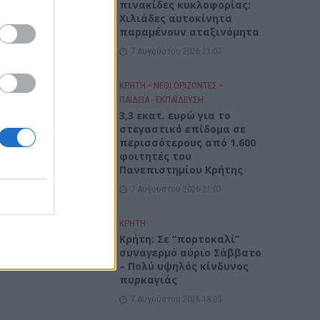
πινακίδες κυκλοφορίας:
Χιλιάδες αυτοκίνητα
παραμένουν αταξινόμητα
7 Αυγούστου 2026 21:07
ΚΡΗΤΗ
•
ΝΕΟΙ ΟΡΙΖΟΝΤΕΣ
•
ΠΑΙΔΕΙΑ - ΕΚΠΑΙΔΕΥΣΗ
3,3 εκατ. ευρώ για το
στεγαστικό επίδομα σε
περισσότερους από 1.600
φοιτητές του
Πανεπιστημίου Κρήτης
7 Αυγούστου 2026 21:03
ΚΡΗΤΗ
Κρήτη: Σε “πορτοκαλί”
συναγερμό αύριο Σάββατο
– Πολύ υψηλός κίνδυνος
πυρκαγιάς
7 Αυγούστου 2026 18:05