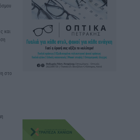
κόσμου
ς και
νση
ση στο
μη