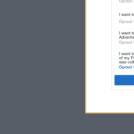
Opted 
I want t
Opted 
I want 
Advertis
Opted 
I want t
of my P
was col
Opted 