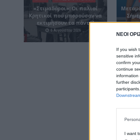
«Στιμαδόροι»: Οι παλιοί
Μεταμό
Κρητικοί που μπορούσαν να
Σήμε
εκτιμήσουν τα πάντα!
6 Αυγούστου 2026
ΝΕΟΙ ΟΡΙ
If you wish 
sensitive in
confirm you
continue se
information 
further disc
participants
Downstream 
Persona
I want t