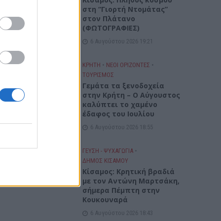
στη “Γιορτή Ντομάτας”
στον Πλάτανο
(ΦΩΤΟΓΡΑΦΙΕΣ)
6 Αυγούστου 2026 19:21
ΚΡΗΤΗ
•
ΝΕΟΙ ΟΡΙΖΟΝΤΕΣ
•
ΤΟΥΡΙΣΜΟΣ
Γεμάτα τα ξενοδοχεία
στην Κρήτη – Ο Αύγουστος
καλύπτει το χαμένο
έδαφος του Ιουλίου
6 Αυγούστου 2026 18:55
ΓΕΎΣΗ - ΨΥΧΑΓΩΓΊΑ
•
ΔΉΜΟΣ ΚΙΣΆΜΟΥ
Kίσαμος: Κρητική βραδιά
με τον Αντώνη Μαρτσάκη,
σήμερα Πέμπτη στην
Κουκουναρά
6 Αυγούστου 2026 18:43