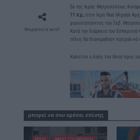
Εκ της Ιεράς Μητροπόλεως Κισάμο
11 π.μ.,
στον Ιερό Ναό Μιχαήλ Αρχ
χοροστατούντος του Σεβ. Μητροπ
Μοιραστείτε αυτό!
Κατά την διάρκεια του Εσπερινού
τέλος θα διανεμηθούν πασχαλινά α
Καλείται ο λαός του Θεού προς σ
μπορεί να σου αρέσει επίσης
ΚΡΗΤΗ
ΜΑΤΙΕΣ ΣΤΟ ΠΑΡΕΛΘΟΝ