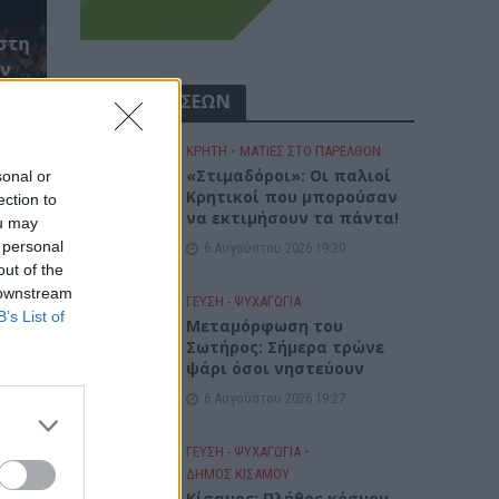
στη
ον
Σ)
ΡΟΗ ΕΙΔΗΣΕΩΝ
ΚΡΗΤΗ
•
ΜΑΤΙΕΣ ΣΤΟ ΠΑΡΕΛΘΟΝ
«Στιμαδόροι»: Οι παλιοί
sonal or
Κρητικοί που μπορούσαν
ection to
να εκτιμήσουν τα πάντα!
ou may
 personal
6 Αυγούστου 2026 19:30
out of the
 downstream
ΓΕΎΣΗ - ΨΥΧΑΓΩΓΊΑ
B’s List of
Μεταμόρφωση του
Σωτήρος: Σήμερα τρώνε
ψάρι όσοι νηστεύουν
6 Αυγούστου 2026 19:27
ΓΕΎΣΗ - ΨΥΧΑΓΩΓΊΑ
•
ΔΉΜΟΣ ΚΙΣΆΜΟΥ
Κίσαμος: Πλήθος κόσμου