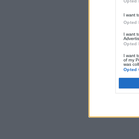
Opted 
I want t
Opted 
I want 
Advertis
Opted 
I want t
of my P
was col
Opted 