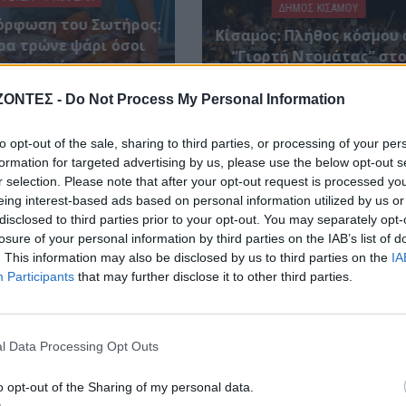
ΔΉΜΟΣ ΚΙΣΆΜΟΥ
ρφωση του Σωτήρος:
Κίσαμος: Πλήθος κόσμου 
ρα τρώνε ψάρι όσοι
“Γιορτή Ντομάτας” στ
νηστεύουν
Πλάτανο (ΦΩΤΟΓΡΑΦΙΕ
6 Αυγούστου 2026
ΖΟΝΤΕΣ -
Do Not Process My Personal Information
6 Αυγούστου 2026
to opt-out of the sale, sharing to third parties, or processing of your per
formation for targeted advertising by us, please use the below opt-out s
r selection. Please note that after your opt-out request is processed y
eing interest-based ads based on personal information utilized by us or
disclosed to third parties prior to your opt-out. You may separately opt-
losure of your personal information by third parties on the IAB’s list of
. This information may also be disclosed by us to third parties on the
IA
Participants
that may further disclose it to other third parties.
l Data Processing Opt Outs
o opt-out of the Sharing of my personal data.