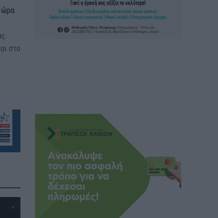
ι ώρα
ς.
αι στο