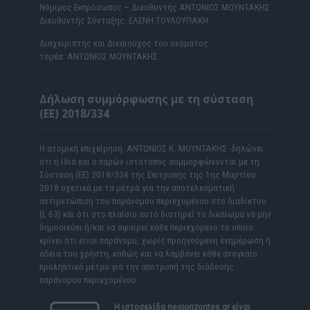
Νόμιμος Εκπρόσωπος – Διευθυντής ΑΝΤΩΝΙΟΣ ΜΟΥΝΤΑΚΗΣ
Διευθυντής Σύνταξης: ΕΛΕΝΗ ΤΟΥΛΟΥΠΑΚΗ
Διαχειριστής και Δικαιούχος του ονόματος
τομέα: ΑΝΤΩΝΙΟΣ ΜΟΥΝΤΑΚΗΣ
Δήλωση συμμόρφωσης με τη σύσταση
(ΕΕ) 2018/334
Η ατομική επιχείρηση ΑΝΤΩΝΙΟΣ Κ. ΜΟΥΝΤΑΚΗΣ δηλώνει
ότι η ίδια και ο παρών ιστότοπος συμμορφώνονται με τη
Σύσταση (ΕΕ) 2018/334 της Επιτροπής της 1ης Μαρτίου
2018 σχετικά με τα μέτρα για την αποτελεσματική
αντιμετώπιση του παράνομου περιεχομένου στο διαδίκτυο
(L 63) και ότι στο πλαίσιο αυτό διατηρεί το δικαίωμα να μην
δημοσιεύει ή/και να αφαιρεί κάθε περιεχόμενο το οποίο
κρίνει ότι είναι παράνομο, χωρίς προηγούμενη ενημέρωση ή
άδεια του χρήστη, καθώς και να λαμβάνει κάθε αναγκαίο
προληπτικό μέτρο για την αποτροπή της διάδοσης
παράνομου περιεχομένου.
Η ιστοσελίδα
neoiorizontes.gr
είναι