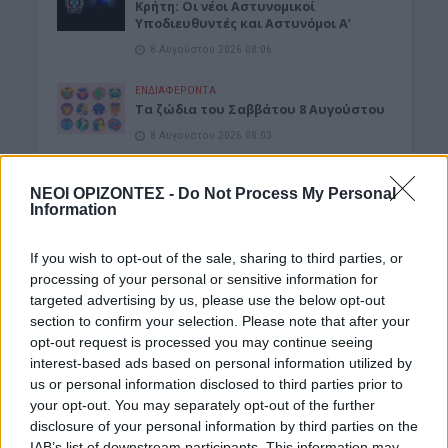
Κρήτη: Οι νέοι Αστυνομικοί
Υποδιευθυντές και Αστυνόμοι Α’
8 Αυγούστου 2026 08:06
ΕΝΔΙΑΦΕΡΟΝΤΑ
Tα ζώδια του Σαββάτου 8 Αυγούστου
8 Αυγούστου 2026 08:03
ΓΕΎΣΗ - ΨΥΧΑΓΩΓΊΑ
•
ΔΉΜΟΣ ΠΛΑΤΑΝΙΆ
ΝΕΟΙ ΟΡΙΖΟΝΤΕΣ -
Do Not Process My Personal
Δήμος Πλατανιά: Συνεχίζονται οι
Information
εκδηλώσεις “Πολιτιστικό Καλοκαίρι
2026, 16ο Φεστιβάλ ΓΗ-ΠΟΛΙΤΙΣΜΟΣ-
ΤΟΥΡΙΣΜΟΣ”
If you wish to opt-out of the sale, sharing to third parties, or
7 Αυγούστου 2026 21:54
processing of your personal or sensitive information for
targeted advertising by us, please use the below opt-out
ΑΡΘΡΑ - ΑΠΟΨΕΙΣ
•
ΔΉΜΟΣ ΚΙΣΆΜΟΥ
•
section to confirm your selection. Please note that after your
ΠΟΛΙΤΙΣΜΟΣ
opt-out request is processed you may continue seeing
Περί Πολιτισμού και άλλων τινών! Mε
interest-based ads based on personal information utilized by
αφορμή μια επιστολή της Νεολαίας
us or personal information disclosed to third parties prior to
Κισάμου (Γράφει ο Γράφει ο Δρ
Κωνσταντίνος Β. Ζορμπάς)
your opt-out. You may separately opt-out of the further
disclosure of your personal information by third parties on the
7 Αυγούστου 2026 21:42
IAB’s list of downstream participants. This information may