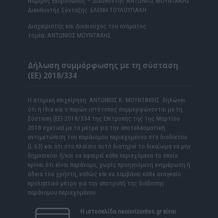
Νόμιμος Εκπρόσωπος – Διευθυντής ΑΝΤΩΝΙΟΣ ΜΟΥΝΤΑΚΗΣ
Διευθυντής Σύνταξης: ΕΛΕΝΗ ΤΟΥΛΟΥΠΑΚΗ
Διαχειριστής και Δικαιούχος του ονόματος
τομέα: ΑΝΤΩΝΙΟΣ ΜΟΥΝΤΑΚΗΣ
Δήλωση συμμόρφωσης με τη σύσταση
(ΕΕ) 2018/334
Η ατομική επιχείρηση ΑΝΤΩΝΙΟΣ Κ. ΜΟΥΝΤΑΚΗΣ δηλώνει
ότι η ίδια και ο παρών ιστότοπος συμμορφώνονται με τη
Σύσταση (ΕΕ) 2018/334 της Επιτροπής της 1ης Μαρτίου
2018 σχετικά με τα μέτρα για την αποτελεσματική
αντιμετώπιση του παράνομου περιεχομένου στο διαδίκτυο
(L 63) και ότι στο πλαίσιο αυτό διατηρεί το δικαίωμα να μην
δημοσιεύει ή/και να αφαιρεί κάθε περιεχόμενο το οποίο
κρίνει ότι είναι παράνομο, χωρίς προηγούμενη ενημέρωση ή
άδεια του χρήστη, καθώς και να λαμβάνει κάθε αναγκαίο
προληπτικό μέτρο για την αποτροπή της διάδοσης
παράνομου περιεχομένου.
Η ιστοσελίδα
neoiorizontes.gr
είναι