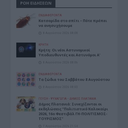
ΡΟΗ ΕΙΔΗΣΕΩΝ
ΕΝΔΙΑΦΕΡΟΝΤΑ
Κατσαρίδα στο σπίτι – Πότε πρέπει
να ανησυχήσουμε
8 Αυγούστου 2026 08:08
ΚΡΗΤΗ
Κρήτη: Οι νέοι Αστυνομικοί
Υποδιευθυντές και Αστυνόμοι Α’
8 Αυγούστου 2026 08:06
ΕΝΔΙΑΦΕΡΟΝΤΑ
Tα ζώδια του Σαββάτου 8 Αυγούστου
8 Αυγούστου 2026 08:03
ΓΕΎΣΗ - ΨΥΧΑΓΩΓΊΑ
•
ΔΉΜΟΣ ΠΛΑΤΑΝΙΆ
Δήμος Πλατανιά: Συνεχίζονται οι
εκδηλώσεις “Πολιτιστικό Καλοκαίρι
2026, 16ο Φεστιβάλ ΓΗ-ΠΟΛΙΤΙΣΜΟΣ-
ΤΟΥΡΙΣΜΟΣ”
7 Αυγούστου 2026 21:54