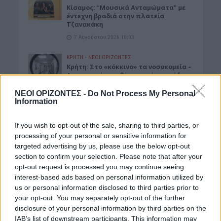
Κίσαμος: “Μουσικά Ανταμώματα” με
έντεχνη βραδιά στην πλατεία
Τζανακάκη
7 Αυγούστου 2026 16:03
ΚΡΗΤΗ
•
ΝΕΟΙ ΟΡΙΖΟΝΤΕΣ
Κρήτη: Στο «κόκκινο» τα νοσοκομεία –
Ασφυκτικές συνθήκες από την αύξηση
του τουρισμού και την
υποστελέχωση
ΝΕΟΙ ΟΡΙΖΟΝΤΕΣ -
Do Not Process My Personal
Information
7 Αυγούστου 2026 14:57
If you wish to opt-out of the sale, sharing to third parties, or
ΝΟΜΌΣ ΧΑΝΊΩΝ
Χανιά: Θάνατος 64χρονου σε πισίνα
processing of your personal or sensitive information for
ξενοδοχείου – Μια σύλληψη
targeted advertising by us, please use the below opt-out
7 Αυγούστου 2026 14:54
section to confirm your selection. Please note that after your
opt-out request is processed you may continue seeing
ΓΕΎΣΗ - ΨΥΧΑΓΩΓΊΑ
•
ΚΡΗΤΗ
interest-based ads based on personal information utilized by
Ψαραντώνης: Ο λυράρης που
us or personal information disclosed to third parties prior to
κουβαλά μέσα του την Κρήτη
your opt-out. You may separately opt-out of the further
7 Αυγούστου 2026 13:51
disclosure of your personal information by third parties on the
IAB’s list of downstream participants. This information may