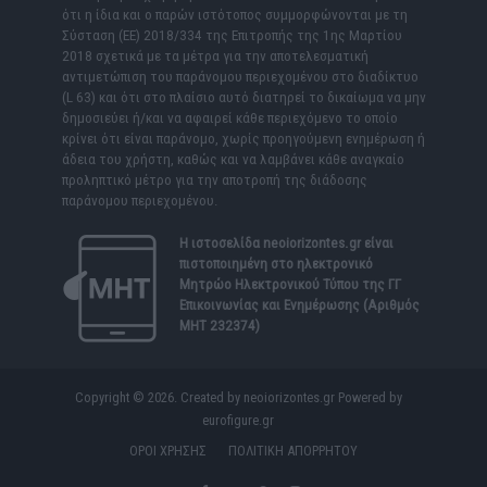
ότι η ίδια και ο παρών ιστότοπος συμμορφώνονται με τη
Σύσταση (ΕΕ) 2018/334 της Επιτροπής της 1ης Μαρτίου
2018 σχετικά με τα μέτρα για την αποτελεσματική
αντιμετώπιση του παράνομου περιεχομένου στο διαδίκτυο
(L 63) και ότι στο πλαίσιο αυτό διατηρεί το δικαίωμα να μην
δημοσιεύει ή/και να αφαιρεί κάθε περιεχόμενο το οποίο
κρίνει ότι είναι παράνομο, χωρίς προηγούμενη ενημέρωση ή
άδεια του χρήστη, καθώς και να λαμβάνει κάθε αναγκαίο
προληπτικό μέτρο για την αποτροπή της διάδοσης
παράνομου περιεχομένου.
Η ιστοσελίδα
neoiorizontes.gr
είναι
πιστοποιημένη στο ηλεκτρονικό
Μητρώο Ηλεκτρονικού Τύπου της ΓΓ
Επικοινωνίας και Ενημέρωσης (Αριθμός
ΜΗΤ 232374)
Copyright © 2026. Created by neoiorizontes.gr Powered by
eurofigure.gr
ΟΡΟΙ ΧΡΗΣΗΣ
ΠΟΛΙΤΙΚΗ ΑΠΟΡΡΗΤΟΥ