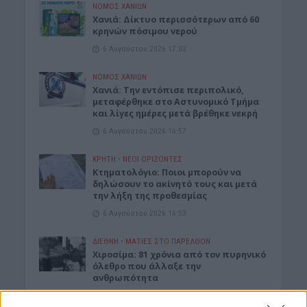
ΝΟΜΌΣ ΧΑΝΊΩΝ
Xανιά: Δίκτυο περισσότερων από 60
κρηνών πόσιμου νερού
6 Αυγούστου 2026 17:03
ΝΟΜΌΣ ΧΑΝΊΩΝ
Χανιά: Την εντόπισε περιπολικό,
μεταφέρθηκε στο Αστυνομικό Τμήμα
και λίγες ημέρες μετά βρέθηκε νεκρή
6 Αυγούστου 2026 16:57
ΚΡΗΤΗ
•
ΝΕΟΙ ΟΡΙΖΟΝΤΕΣ
Κτηματολόγιο: Ποιοι μπορούν να
δηλώσουν το ακίνητό τους και μετά
την λήξη της προθεσμίας
6 Αυγούστου 2026 16:53
ΔΙΕΘΝΗ
•
ΜΑΤΙΕΣ ΣΤΟ ΠΑΡΕΛΘΟΝ
Χιροσίμα: 81 χρόνια από τον πυρηνικό
όλεθρο που άλλαξε την
ανθρωπότητα
6 Αυγούστου 2026 09:42