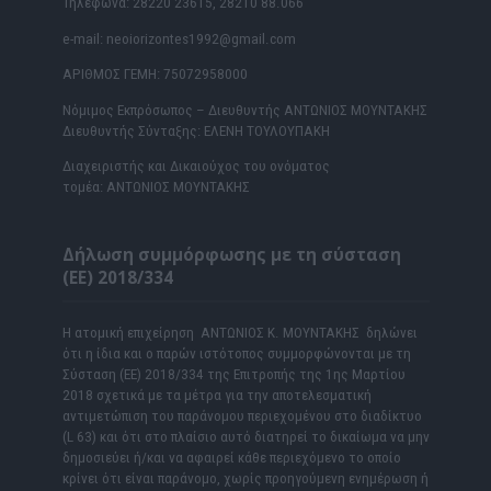
Τηλέφωνα: 28220 23615, 28210 88.066
e-mail: neoiorizontes1992@gmail.com
ΑΡΙΘΜΟΣ ΓΕΜΗ: 75072958000
Νόμιμος Εκπρόσωπος – Διευθυντής ΑΝΤΩΝΙΟΣ ΜΟΥΝΤΑΚΗΣ
Διευθυντής Σύνταξης: ΕΛΕΝΗ ΤΟΥΛΟΥΠΑΚΗ
Διαχειριστής και Δικαιούχος του ονόματος
τομέα: ΑΝΤΩΝΙΟΣ ΜΟΥΝΤΑΚΗΣ
Δήλωση συμμόρφωσης με τη σύσταση
(ΕΕ) 2018/334
Η ατομική επιχείρηση ΑΝΤΩΝΙΟΣ Κ. ΜΟΥΝΤΑΚΗΣ δηλώνει
ότι η ίδια και ο παρών ιστότοπος συμμορφώνονται με τη
Σύσταση (ΕΕ) 2018/334 της Επιτροπής της 1ης Μαρτίου
2018 σχετικά με τα μέτρα για την αποτελεσματική
αντιμετώπιση του παράνομου περιεχομένου στο διαδίκτυο
(L 63) και ότι στο πλαίσιο αυτό διατηρεί το δικαίωμα να μην
δημοσιεύει ή/και να αφαιρεί κάθε περιεχόμενο το οποίο
κρίνει ότι είναι παράνομο, χωρίς προηγούμενη ενημέρωση ή