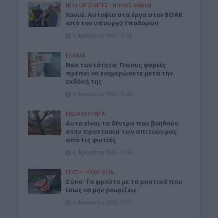
ΝΕΟΙ ΟΡΙΖΟΝΤΕΣ
•
ΝΟΜΌΣ ΧΑΝΊΩΝ
Χανιά: Αυτοψία στα έργα στον ΒΟΑΚ
από τον υπουργό Υποδομών
6 Αυγούστου 2026 17:25
ΕΛΛΑΔΑ
Νέα ταυτότητα: Ποιους φορείς
πρέπει να ενημερώσετε μετά την
εκδόσή της
6 Αυγούστου 2026 17:20
ΕΝΔΙΑΦΕΡΟΝΤΑ
Αυτά είναι τα δέντρα που βοηθούν
στην προστασία των σπιτιών μας
από τις φωτιές
6 Αυγούστου 2026 17:16
ΓΕΎΣΗ - ΨΥΧΑΓΩΓΊΑ
Σύκο: Το φρούτο με τα μυστικά που
ίσως να μην γνωρίζεις
6 Αυγούστου 2026 17:11