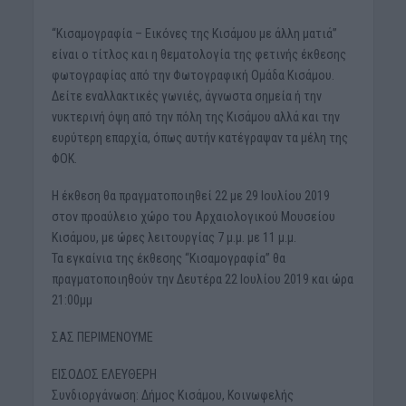
“Κισαμογραφία – Εικόνες της Κισάμου με άλλη ματιά”
είναι ο τίτλος και η θεματολογία της φετινής έκθεσης
φωτογραφίας από την Φωτογραφική Ομάδα Κισάμου.
Δείτε εναλλακτικές γωνιές, άγνωστα σημεία ή την
νυκτερινή όψη από την πόλη της Κισάμου αλλά και την
ευρύτερη επαρχία, όπως αυτήν κατέγραψαν τα μέλη της
ΦΟΚ.
Η έκθεση θα πραγματοποιηθεί 22 με 29 Ιουλίου 2019
στον προαύλειο χώρο του Αρχαιολογικού Μουσείου
Κισάμου, με ώρες λειτουργίας 7 μ.μ. με 11 μ.μ.
Τα εγκαίνια της έκθεσης “Κισαμογραφία” θα
πραγματοποιηθούν την Δευτέρα 22 Ιουλίου 2019 και ώρα
21:00μμ
ΣΑΣ ΠΕΡΙΜΕΝΟΥΜΕ
ΕΙΣΟΔΟΣ ΕΛΕΥΘΕΡΗ
Συνδιοργάνωση: Δήμος Κισάμου, Κοινωφελής