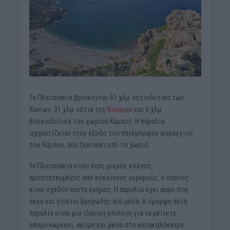
Τα Πλατανάκια βρίσκονται 61 χλμ. νοτιοδυτικά των
Χανίων, 31 χλμ. νότια της
Κισάμου
και 5 χλμ.
βορειοδυτικά του χωριού Κάμπος. Η παραλία
σχηματίζεται στην έξοδο του πανέμορφου φαραγγιού
του Κάμπου, που ξεκινάει από το χωριό.
Τα Πλατανάκια είναι ένας μικρός κόλπος,
προστατευμένος από κόκκινους γκρεμούς, ο οποίος
είναι σχεδόν πάντα έρημος. Η παραλία έχει άμμο στη
άκρη και γίνεται βραχώδης πιο μέσα. Η όμορφη αυτή
παραλία είναι μια ιδανική επιλογή για να μείνετε
απομονωμένοι, ακόμη και μέσα στο κατακαλόκαιρο.