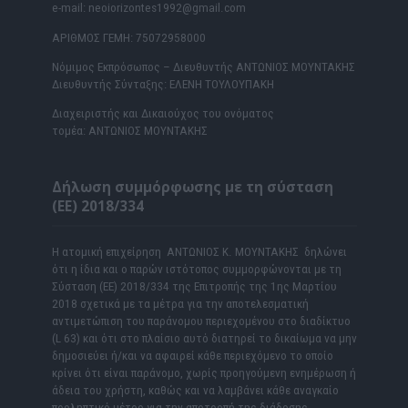
e-mail: neoiorizontes1992@gmail.com
ΑΡΙΘΜΟΣ ΓΕΜΗ: 75072958000
Νόμιμος Εκπρόσωπος – Διευθυντής ΑΝΤΩΝΙΟΣ ΜΟΥΝΤΑΚΗΣ
Διευθυντής Σύνταξης: ΕΛΕΝΗ ΤΟΥΛΟΥΠΑΚΗ
Διαχειριστής και Δικαιούχος του ονόματος
τομέα: ΑΝΤΩΝΙΟΣ ΜΟΥΝΤΑΚΗΣ
Δήλωση συμμόρφωσης με τη σύσταση
(ΕΕ) 2018/334
Η ατομική επιχείρηση ΑΝΤΩΝΙΟΣ Κ. ΜΟΥΝΤΑΚΗΣ δηλώνει
ότι η ίδια και ο παρών ιστότοπος συμμορφώνονται με τη
Σύσταση (ΕΕ) 2018/334 της Επιτροπής της 1ης Μαρτίου
2018 σχετικά με τα μέτρα για την αποτελεσματική
αντιμετώπιση του παράνομου περιεχομένου στο διαδίκτυο
(L 63) και ότι στο πλαίσιο αυτό διατηρεί το δικαίωμα να μην
δημοσιεύει ή/και να αφαιρεί κάθε περιεχόμενο το οποίο
κρίνει ότι είναι παράνομο, χωρίς προηγούμενη ενημέρωση ή
άδεια του χρήστη, καθώς και να λαμβάνει κάθε αναγκαίο
προληπτικό μέτρο για την αποτροπή της διάδοσης