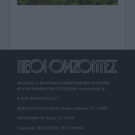
ΑΝΤΩΝΙΟΣ Κ. ΜΟΥΝΤΑΚΗΣ ΕΦΗΜΕΡΙΔΑ ΝΕΟΙ ΟΡΙΖΟΝΤΕΣ
ΚΡΗΤΗΣ ΕΝΗΜΕΡΩΤΙΚΗ ΙΣΤΟΣΕΛΙΔΑ: neoiorizontes.gr
Α.Φ.Μ. 044965796 Δ.Ο.Υ.
ΑΝΑΓΝΩΣΤΗ ΣΚΑΛΙΔΗ 91, Κίσαμος Χανίων Τ.Κ. 73400
ΚΑΡΑΪΣΚΑΚΗ 94, Χανιά Τ.Κ. 73100
Τηλέφωνα: 28220 23615, 28210 88.066