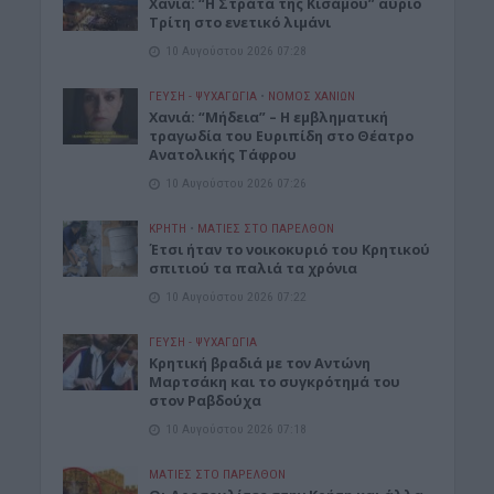
Χανιά: “Η Στράτα της Κισάμου” αύριο
Τρίτη στο ενετικό λιμάνι
10 Αυγούστου 2026 07:28
ΓΕΎΣΗ - ΨΥΧΑΓΩΓΊΑ
•
ΝΟΜΌΣ ΧΑΝΊΩΝ
Χανιά: “Μήδεια” – Η εμβληματική
τραγωδία του Ευριπίδη στο Θέατρο
Ανατολικής Τάφρου
10 Αυγούστου 2026 07:26
ΚΡΗΤΗ
•
ΜΑΤΙΕΣ ΣΤΟ ΠΑΡΕΛΘΟΝ
Έτσι ήταν το νοικοκυριό του Κρητικού
σπιτιού τα παλιά τα χρόνια
10 Αυγούστου 2026 07:22
ΓΕΎΣΗ - ΨΥΧΑΓΩΓΊΑ
Kρητική βραδιά με τον Αντώνη
Μαρτσάκη και το συγκρότημά του
στον Ραβδούχα
10 Αυγούστου 2026 07:18
ΜΑΤΙΕΣ ΣΤΟ ΠΑΡΕΛΘΟΝ