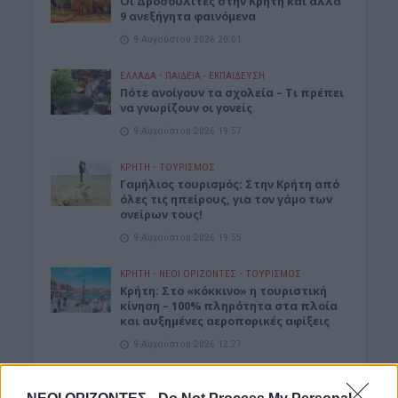
Οι Δροσουλίτες στην Κρήτη και άλλα
9 ανεξήγητα φαινόμενα
9 Αυγούστου 2026 20:01
ΕΛΛΑΔΑ
•
ΠΑΙΔΕΙΑ - ΕΚΠΑΙΔΕΥΣΗ
Πότε ανοίγουν τα σχολεία – Τι πρέπει
να γνωρίζουν οι γονείς
9 Αυγούστου 2026 19:57
ΚΡΗΤΗ
•
ΤΟΥΡΙΣΜΟΣ
Γαμήλιος τουρισμός: Στην Κρήτη από
όλες τις ηπείρους, για τον γάμο των
ονείρων τους!
9 Αυγούστου 2026 19:55
ΚΡΗΤΗ
•
ΝΕΟΙ ΟΡΙΖΟΝΤΕΣ
•
ΤΟΥΡΙΣΜΟΣ
Κρήτη: Στο «κόκκινο» η τουριστική
κίνηση – 100% πληρότητα στα πλοία
και αυξημένες αεροπορικές αφίξεις
9 Αυγούστου 2026 12:27
ΕΛΛΑΔΑ
•
ΟΙΚΟΝΟΜΙΑ
Μειωμένη σύνταξη στα 62: Ποιοι