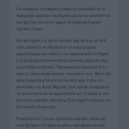
Για να έρθετε στη παραλία μπορείτε να κατεβείτε το
πανέμορφο φαράγγι του Κάμπου, μέσω του μονοπατιού
που αρχίζει κοντά στο χωριό. Η διαδρομή διαρκεί
περίπου 2 ώρες.
Εάν προτιμάτε τις εκτός δρόμου περιπέτειες με 4×4,
τότε μπορείτε να οδηγήσετε τον κακοτράχαλο
χωματόδρομο που οδηγεί στην παραλία από τον Κάμπο.
Στη διαδρομή θα συναντήσετε αρκετούς φράκτες που
έχουν βάλει οι βοσκοί. Παρακαλείστε να κλείνετε τις
πόρτες, ώστε να μην φύγουν τα κοπάδια τους. Μετά από
αρκετή ώρα θα φτάσετε σε ένα πλάτωμα, δίπλα στο
εκκλησάκι της Αγίας Μαρίνας. Εκεί πρέπει να αφήσετε
το αυτοκίνητο και να περπατήσετε ως τη παραλία, που
βρίσκεται ακριβώς από κάτω. Είναι σχεδόν σίγουρο ότι
θα είσαστε ολομόναχοι.
Η παραλία στο
Σφηνάρι
βρίσκεται ακριβώς πίσω από
τους βράχους στα βόρεια, αλλά η πρόσβαση από εκεί