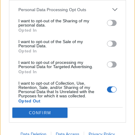
ΚΡΗΤΗ
•
ΝΕΟΙ ΟΡΙΖΟΝΤΕΣ
Κτηματολόγιο: Ποιοι μπορούν να
Personal Data Processing Opt Outs
δηλώσουν το ακίνητό τους και μετά
την λήξη της προθεσμίας
I want to opt-out of the Sharing of my
6 Αυγούστου 2026 16:53
personal data.
Opted In
ΔΙΕΘΝΗ
•
ΜΑΤΙΕΣ ΣΤΟ ΠΑΡΕΛΘΟΝ
I want to opt-out of the Sale of my
Χιροσίμα: 81 χρόνια από τον πυρηνικό
Personal Data.
όλεθρο που άλλαξε την
Opted In
ανθρωπότητα
6 Αυγούστου 2026 09:42
I want to opt-out of processing my
Personal Data for Targeted Advertising.
Opted In
ΕΝΔΙΑΦΕΡΟΝΤΑ
Tα ζώδια της Πέμπτης 6 Αυγούστου
I want to opt-out of Collection, Use,
6 Αυγούστου 2026 08:06
Retention, Sale, and/or Sharing of my
Personal Data that Is Unrelated with the
Purposes for which it was collected.
Δημοφιλή αυτή την εβδομάδα
Opted Out
CONFIRM
Data Deletion
Data Access
Privacy Policy