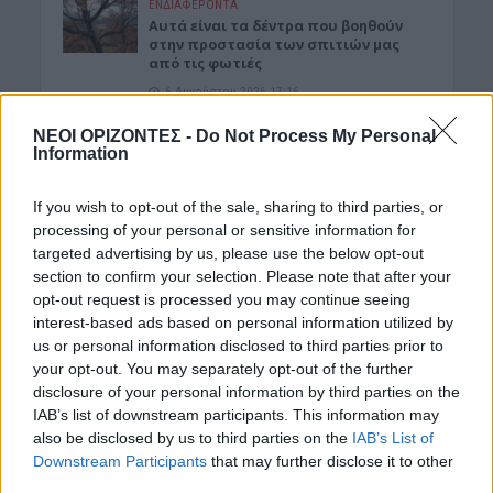
ΕΝΔΙΑΦΕΡΟΝΤΑ
Αυτά είναι τα δέντρα που βοηθούν
στην προστασία των σπιτιών μας
από τις φωτιές
6 Αυγούστου 2026 17:16
ΝΕΟΙ ΟΡΙΖΟΝΤΕΣ -
Do Not Process My Personal
ΓΕΎΣΗ - ΨΥΧΑΓΩΓΊΑ
Information
Σύκο: Το φρούτο με τα μυστικά που
ίσως να μην γνωρίζεις
6 Αυγούστου 2026 17:11
If you wish to opt-out of the sale, sharing to third parties, or
processing of your personal or sensitive information for
ΝΟΜΌΣ ΧΑΝΊΩΝ
targeted advertising by us, please use the below opt-out
Xανιά: Δίκτυο περισσότερων από 60
section to confirm your selection. Please note that after your
κρηνών πόσιμου νερού
opt-out request is processed you may continue seeing
6 Αυγούστου 2026 17:03
interest-based ads based on personal information utilized by
us or personal information disclosed to third parties prior to
ΝΟΜΌΣ ΧΑΝΊΩΝ
your opt-out. You may separately opt-out of the further
Χανιά: Την εντόπισε περιπολικό,
disclosure of your personal information by third parties on the
μεταφέρθηκε στο Αστυνομικό Τμήμα
IAB’s list of downstream participants. This information may
και λίγες ημέρες μετά βρέθηκε νεκρή
also be disclosed by us to third parties on the
IAB’s List of
6 Αυγούστου 2026 16:57
Downstream Participants
that may further disclose it to other
third parties.