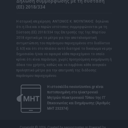
Δήλωση συμμόρφωσης με τη σύσταση
(ΕΕ) 2018/334
Η ατομική επιχείρηση ΑΝΤΩΝΙΟΣ Κ. ΜΟΥΝΤΑΚΗΣ δηλώνει
ότι η ίδια και ο παρών ιστότοπος συμμορφώνονται με τη
Σύσταση (ΕΕ) 2018/334 της Επιτροπής της 1ης Μαρτίου
2018 σχετικά με τα μέτρα για την αποτελεσματική
αντιμετώπιση του παράνομου περιεχομένου στο διαδίκτυο
(L 63) και ότι στο πλαίσιο αυτό διατηρεί το δικαίωμα να μην
δημοσιεύει ή/και να αφαιρεί κάθε περιεχόμενο το οποίο
κρίνει ότι είναι παράνομο, χωρίς προηγούμενη ενημέρωση ή
άδεια του χρήστη, καθώς και να λαμβάνει κάθε αναγκαίο
προληπτικό μέτρο για την αποτροπή της διάδοσης
παράνομου περιεχομένου.
Η ιστοσελίδα
neoiorizontes.gr
είναι
πιστοποιημένη στο ηλεκτρονικό
Μητρώο Ηλεκτρονικού Τύπου της ΓΓ
Επικοινωνίας και Ενημέρωσης (Αριθμός
ΜΗΤ 232374)
Copyright © 2026. Created by neoiorizontes.gr Powered by