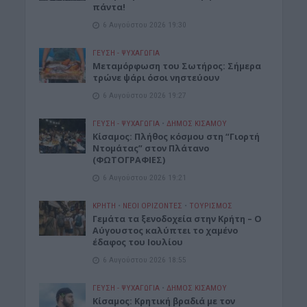
πάντα!
6 Αυγούστου 2026 19:30
ΓΕΎΣΗ - ΨΥΧΑΓΩΓΊΑ
Μεταμόρφωση του Σωτήρος: Σήμερα
τρώνε ψάρι όσοι νηστεύουν
6 Αυγούστου 2026 19:27
ΓΕΎΣΗ - ΨΥΧΑΓΩΓΊΑ
•
ΔΉΜΟΣ ΚΙΣΆΜΟΥ
Κίσαμος: Πλήθος κόσμου στη “Γιορτή
Ντομάτας” στον Πλάτανο
(ΦΩΤΟΓΡΑΦΙΕΣ)
6 Αυγούστου 2026 19:21
ΚΡΗΤΗ
•
ΝΕΟΙ ΟΡΙΖΟΝΤΕΣ
•
ΤΟΥΡΙΣΜΟΣ
Γεμάτα τα ξενοδοχεία στην Κρήτη – Ο
Αύγουστος καλύπτει το χαμένο
έδαφος του Ιουλίου
6 Αυγούστου 2026 18:55
ΓΕΎΣΗ - ΨΥΧΑΓΩΓΊΑ
•
ΔΉΜΟΣ ΚΙΣΆΜΟΥ
Kίσαμος: Κρητική βραδιά με τον