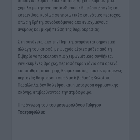
διαδοχικά κύματα κακοκαιρίας. Αρχικά, βαρομετρικό
χαμηλό με την ονομασία «Samuel» θα φέρει βροχές και
καταιγίδες, κυρίως σε νησιωτικές και νότιες περιοχές,
όπως η Κρήτη, συνοδευόμενες από ενισχυμένους
ανέμους και μικρή πτώση της θερμοκρασίας.
Στη συνέχεια, από την Πέμπτη, αναμένεται σημαντική
αλλαγή του καιρού, με ψυχρές αέριες μάζες από τη
Σιβηρία να προκαλούν πιο χειμωνιάτικες συνθήκες,
γενικευμένες βροχές, περισσότερα χιόνια στα ορεινά
και αισθητή πτώση της θερμοκρασίας, που σε ορισμένες
περιοχές θα φτάσει τους 5 με 6 βαθμούς Κελσίου.
Παράλληλα, δεν θα λείψει και η μεταφορά αφρικανικής
σκόνης, επιβαρύνοντας την ατμόσφαιρα.
Η πρόγνωση του
του μετεωρολόγου
Γιώργου
Τσατραφύλλια: