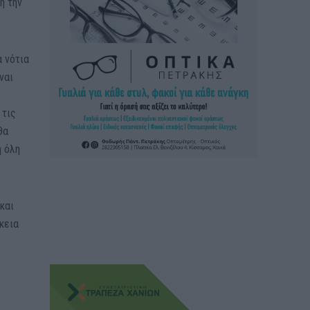
η την
α νότια
ναι
 τις
θα
η όλη
και
κεια
ν