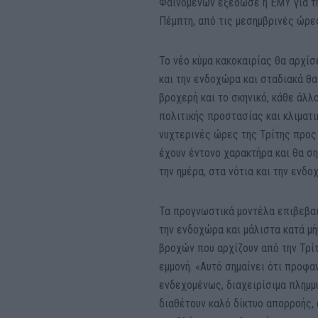
Φαινομένων εξέδωσε η ΕΜΥ για τη
Πέμπτη, από τις μεσημβρινές ώρες 
Το νέο κύμα κακοκαιρίας θα αρχίσ
και την ενδοχώρα και σταδιακά θα
βροχερή και το σκηνικό, κάθε άλλ
πολιτικής προστασίας και κλιματι
νυχτερινές ώρες της Τρίτης προς
έχουν έντονο χαρακτήρα και θα ση
την ημέρα, στα νότια και την ενδο
Τα προγνωστικά μοντέλα επιβεβαιώ
την ενδοχώρα και μάλιστα κατά μή
βροχών που αρχίζουν από την Τρίτ
εμμονή. «Αυτό σημαίνει ότι προφ
ενδεχομένως, διαχειρίσιμα πλημμ
διαθέτουν καλό δίκτυο απορροής, 