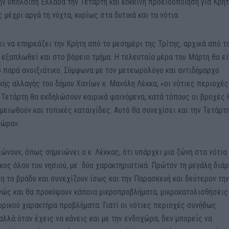
ν υπόλοιπη Ελλάδα την Τετάρτη και κόκκινη προειδοποίηση για Κρήτ
μέχρι αργά τη νύχτα, κυρίως στα δυτικά και τα νότια.
ει να επηρεάζει την Κρήτη από το μεσημέρι της Τρίτης, αρχικά από τ
 εξαπλωθεί και στο βόρειο τμήμα. Η τελευταία μέρα του Μάρτη θα εί
ο παρά ανοιξιάτικο. Σύμφωνα με τον μετεωρολόγο και αντιδήμαρχο
κής αλλαγής του δήμου Χανίων κ. Μανόλη Λέκκα, «οι νότιες περιοχές
 Τετάρτη θα εκδηλώσουν καιρικά φαινόμενα, κατά τόπους οι βροχές 
μειωθούν και τοπικές καταιγίδες. Αυτό θα συνεχίσει και την Τετάρτ
χώρα».
νουν, όπως σημειώνει ο κ. Λέκκας, ότι υπάρχει μια ζώνη στα νότια 
κος όλου του νησιού, με δύο χαρακτηριστικά. Πρώτον τη μεγάλη διάρ
η το βράδυ και συνεχίζουν ίσως και την Παρασκευή και δεύτερον τη
ανώς και θα προκύψουν κάποια μικροπροβλήματα, μικροκατολισθήσεις
υρικού χαρακτήρα προβλήματα. Γιατί οι νότιες περιοχές συνήθως
αλλά όταν έχεις να κάνεις και με την ενδοχώρα, δεν μπορείς να