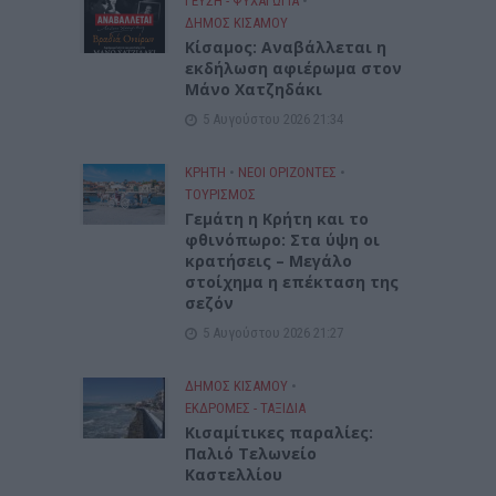
ΓΕΎΣΗ - ΨΥΧΑΓΩΓΊΑ
•
ΔΉΜΟΣ ΚΙΣΆΜΟΥ
Κίσαμος: Αναβάλλεται η
εκδήλωση αφιέρωμα στον
Μάνο Χατζηδάκι
5 Αυγούστου 2026 21:34
ΚΡΗΤΗ
•
ΝΕΟΙ ΟΡΙΖΟΝΤΕΣ
•
ΤΟΥΡΙΣΜΟΣ
Γεμάτη η Κρήτη και το
φθινόπωρο: Στα ύψη οι
κρατήσεις – Μεγάλο
στοίχημα η επέκταση της
σεζόν
5 Αυγούστου 2026 21:27
ΔΉΜΟΣ ΚΙΣΆΜΟΥ
•
ΕΚΔΡΟΜΈΣ - ΤΑΞΊΔΙΑ
Kισαμίτικες παραλίες:
Παλιό Τελωνείο
Καστελλίου