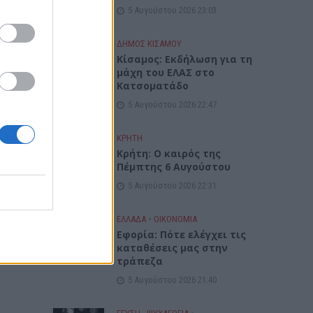
5 Αυγούστου 2026 23:03
ΔΉΜΟΣ ΚΙΣΆΜΟΥ
Κίσαμος: Εκδήλωση για τη
μάχη του ΕΛΑΣ στο
Κατσοματάδο
5 Αυγούστου 2026 22:47
ΚΡΗΤΗ
Κρήτη: Ο καιρός της
Πέμπτης 6 Αυγούστου
5 Αυγούστου 2026 22:31
ΕΛΛΑΔΑ
•
ΟΙΚΟΝΟΜΙΑ
Εφορία: Πότε ελέγχει τις
καταθέσεις μας στην
τράπεζα
5 Αυγούστου 2026 21:40