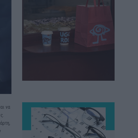
αι να
ς.
άρτη,
ν