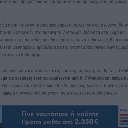
ισσότερες βροχοπτώσεις και περισσότερα προβλήματα», υπογράμμισ
ς θα είναι ήπιου και παροδικού χαρακτήρα, ωστόσο ενισχυμένοι θα π
ι, που θα ξεπερνούν στα πελάγη τα 7 Μποφόρ. Μάλιστα στις βόρειες
είου και του Λασιθίου που θα στραφούν σε νοτιοδυτικούς, θα πνέου
λείεται να υπάρξουν προβλήματα στις ακτοπλοϊκές συγκοινωνίες, κα
 φτάνει τα 8 Μποφόρ.
 ποδαρικό με χιονοπτώσεις στις ορεινές περιοχές της Κρήτης.
Οι ν
ι με τις εντάσεις τους να κυμαίνονται από 6 -7 Μποφόρ και ακόμα π
ία θα κυμαίνεται κοντά στους 18 – 20 βαθμούς Κελσίου. Η άνοιξη πά
ρι σήμερα προγνωστικά δείχνουν παρατεταμένη περίοδο βροχών.