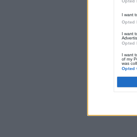
Opted 
I want t
Opted 
I want 
Advertis
Opted 
I want t
of my P
was col
Opted 