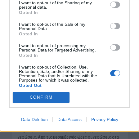
πρόσκαιρες τοπικές βροχές και πιθανόν μεμονωμένες
I want to opt-out of the Sharing of my
personal data.
καταιγίδες κυρίως το πρωί στο Ιόνιο, τα βόρεια
Opted In
τμήματα της Πελοποννήσου, τη Στερεά και τις Σποράδες
και τις μεσημβρινές και απογευματινές ώρες στα
I want to opt-out of the Sale of my
Personal Data.
κεντρικά και βόρεια ηπειρωτικά ορεινά.
Opted In
Οι μετεωρολογικές συνθήκες ευνοούν τη μεταφορά
I want to opt-out of processing my
Personal Data for Targeted Advertising.
αφρικανικής σκόνης.
Opted In
Οι άνεμοι θα πνέουν δυτικοί νοτιοδυτικοί 3 με 5 και στο
I want to opt-out of Collection, Use,
Αιγαίο τοπικά έως 6 μποφόρ.
Retention, Sale, and/or Sharing of my
Personal Data that Is Unrelated with the
Purposes for which it was collected.
Η θερμοκρασία θα σημειώσει μικρή άνοδο. Θα φτάσει
Opted Out
στις περισσότερες περιοχές τους 26 με 28 βαθμούς και
τοπικά στα ανατολικά ηπειρωτικά και την
Κρήτη
τους 29
CONFIRM
με 30 βαθμούς Κελσίου.
ΠΡΟΓΝΩΣΗ ΓΙΑ ΤΗΝ ΠΑΡΑΣΚΕΥΗ 23/05/2025
Data Deletion
Data Access
Privacy Policy
Αρχικά γενικά αίθριος καιρός σε όλη τη χώρα με αραιές
νεφώσεις. Από τις μεσημβρινές ώρες οι νεφώσεις στα