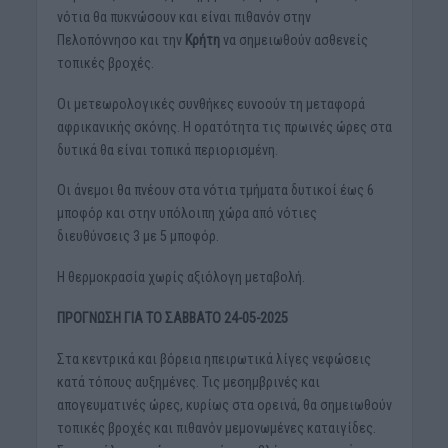
νότια θα πυκνώσουν και είναι πιθανόν στην
Πελοπόννησο και την
Κρήτη
να σημειωθούν ασθενείς
τοπικές βροχές.
Οι μετεωρολογικές συνθήκες ευνοούν τη μεταφορά
αφρικανικής σκόνης. Η ορατότητα τις πρωινές ώρες στα
δυτικά θα είναι τοπικά περιορισμένη.
Οι άνεμοι θα πνέουν στα νότια τμήματα δυτικοί έως 6
μποφόρ και στην υπόλοιπη χώρα από νότιες
διευθύνσεις 3 με 5 μποφόρ.
Η θερμοκρασία χωρίς αξιόλογη μεταβολή.
ΠΡΟΓΝΩΣΗ ΓΙΑ ΤΟ ΣΑΒΒΑΤΟ 24-05-2025
Στα κεντρικά και βόρεια ηπειρωτικά λίγες νεφώσεις
κατά τόπους αυξημένες. Τις μεσημβρινές και
απογευματινές ώρες, κυρίως στα ορεινά, θα σημειωθούν
τοπικές βροχές και πιθανόν μεμονωμένες καταιγίδες.