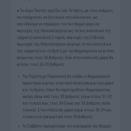
● Το κύμα ζέστης αρχίζει από Τετάρτη, με τους ανέμους
να στρέφονται σε δυτικούς νοτιοδυτικούς, ως
αποτέλεσμα να σπρώχνει τον πιο θερμό αέρα σε
περιοχές της Θεσσαλίας(κυρίως τα πιο ανατολικά της
τμήματα) ανατολική Στερεά, περιοχές της Εύβοιας,
περιοχές της Πελοποννήσου (κυρίως τα πιο ανατολικά
της τμήματα) και τη Κρήτη με την θερμοκρασία να φτάνει
ακόμα και τους 30 βαθμούς. Ενώ στην υπόλοιπη χώρα θα
φτάσει τους 26-29 βαθμούς.
Την Πέμπτη με Παρασκευή θα ανέβει η θερμοκρασία
περαιτέρω κυρίως στην ανατολική ηπειρωτική χώρα
και τη Κρήτη, όπου θα παρατηρηθούν θερμοκρασίες
ακόμη πάνω από τους 30 βαθμούς γύρω στους 31-32
και τοπικά έως τους 34 (ίσως και 35 βαθμούς πολύ
τοπικά). Στην υπόλοιπη χώρα γύρω στους 26-29 και
τοπικά στα ηπειρωτικά τους 30 βαθμούς.
Το Σάββατο περιμένουμε την κορύφωση της θερμής