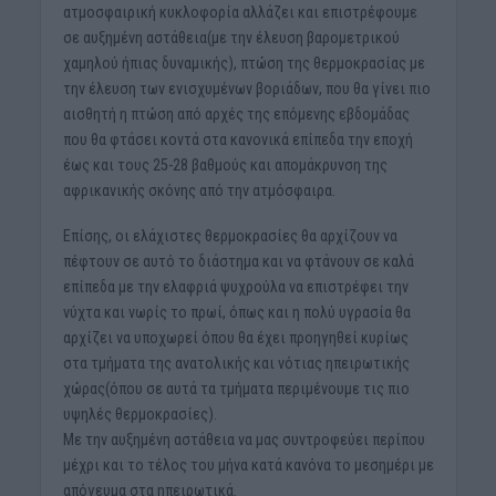
ατμοσφαιρική κυκλοφορία αλλάζει και επιστρέφουμε
σε αυξημένη αστάθεια(με την έλευση βαρομετρικού
χαμηλού ήπιας δυναμικής), πτώση της θερμοκρασίας με
την έλευση των ενισχυμένων βοριάδων, που θα γίνει πιο
αισθητή η πτώση από αρχές της επόμενης εβδομάδας
που θα φτάσει κοντά στα κανονικά επίπεδα την εποχή
έως και τους 25-28 βαθμούς και απομάκρυνση της
αφρικανικής σκόνης από την ατμόσφαιρα.
Επίσης, οι ελάχιστες θερμοκρασίες θα αρχίζουν να
πέφτουν σε αυτό το διάστημα και να φτάνουν σε καλά
επίπεδα με την ελαφριά ψυχρούλα να επιστρέφει την
νύχτα και νωρίς το πρωί, όπως και η πολύ υγρασία θα
αρχίζει να υποχωρεί όπου θα έχει προηγηθεί κυρίως
στα τμήματα της ανατολικής και νότιας ηπειρωτικής
χώρας(όπου σε αυτά τα τμήματα περιμένουμε τις πιο
υψηλές θερμοκρασίες).
Με την αυξημένη αστάθεια να μας συντροφεύει περίπου
μέχρι και το τέλος του μήνα κατά κανόνα το μεσημέρι με
απόγευμα στα ηπειρωτικά.