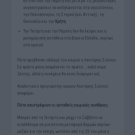
έντονο από την Πέμπτη και μετά με τις μεγαλύτερες
συγκεντρώσεις να εκδηλώνονται στα νησιά Ιονίου,
την Πελοπόννησο, τη Στερεά (και Αττική) , τη
Θεσσαλία και την
Κρήτη
.
Την Τετάρτη και την Πέμπτη δεν θα λείψει και η
μεσημεριανή αστάθεια στη βόρεια Ελλάδα , κυρίως
στα ορεινά.
Πότε προβλέπει αλλαγή του καιρού ο Λευτέρης Σούσος
Σε πρώτη φάση αναμένεται το πρώτο…. καλό κύμα
ζέστης, αλλά η συνέχεια θα είναι διαφορετική.
Αναλυτικά ο προγνώστης καιρού Λευτέρης Σούσος
αναφέρει:
Πότε επιστρέφουν οι ασταθείς καιρικές συνθήκες;
Μπορεί από τη Τετάρτη και μέχρι το Σάββατο να
εισέλθουμε σε μια έντονη μεταφορά θερμών αερίων
μαζών για την εποχή, ωστόσο από τις 25 του μήνα η