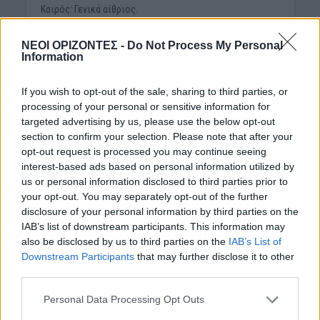
Καιρός: Γενικά αίθριος.
Άνεμοι: Μεταβλητοί 3, πρόσκαιρα τις μεσημβρινές και
ΝΕΟΙ ΟΡΙΖΟΝΤΕΣ -
Do Not Process My Personal
απογευματινές ώρες νότιοι νοτιοανατολικοί έως 4
Information
μποφόρ.
If you wish to opt-out of the sale, sharing to third parties, or
Θερμοκρασία: Από 16 έως 29 βαθμούς Κελσίου.
processing of your personal or sensitive information for
targeted advertising by us, please use the below opt-out
ΘΕΣΣΑΛΟΝΙΚΗ
section to confirm your selection. Please note that after your
opt-out request is processed you may continue seeing
Καιρός: Αραιές νεφώσεις παροδικά πιο πυκνές το
interest-based ads based on personal information utilized by
μεσημέρι – απόγευμα οπότε υπάρχει πιθανότητα να
us or personal information disclosed to third parties prior to
εκδηλωθούν τοπικοί όμβροι ή μεμονωμένες καταιγίδες.
your opt-out. You may separately opt-out of the further
disclosure of your personal information by third parties on the
Άνεμοι: Μεταβλητοί 3 με 4 μποφόρ.
IAB’s list of downstream participants. This information may
also be disclosed by us to third parties on the
IAB’s List of
Θερμοκρασία: Από 15 έως 26 βαθμούς Κελσίου.
Downstream Participants
that may further disclose it to other
third parties.
ΠΡΟΓΝΩΣΗ ΓΙΑ ΤΗΝ ΠΕΜΠΤΗ 22/05/2025
Personal Data Processing Opt Outs
Αραιές νεφώσεις παροδικά κατά τόπους πιο πυκνές, με