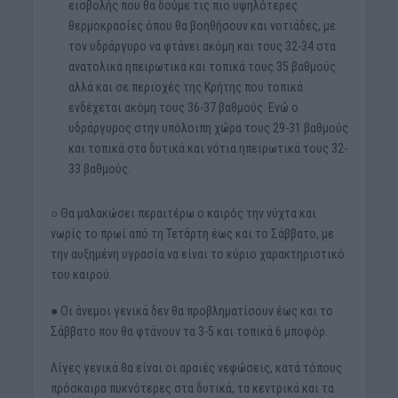
εισβολής που θα δούμε τις πιο υψηλότερες
θερμοκρασίες όπου θα βοηθήσουν και νοτιάδες, με
τον υδράργυρο να φτάνει ακόμη και τους 32-34 στα
ανατολικά ηπειρωτικά και τοπικά τους 35 βαθμούς
αλλά και σε περιοχές της Κρήτης που τοπικά
ενδέχεται ακόμη τους 36-37 βαθμούς. Ενώ ο
υδράργυρος στην υπόλοιπη χώρα τους 29-31 βαθμούς
και τοπικά στα δυτικά και νότια ηπειρωτικά τους 32-
33 βαθμούς.
○ Θα μαλακώσει περαιτέρω ο καιρός την νύχτα και
νωρίς το πρωί από τη Τετάρτη έως και το Σάββατο, με
την αυξημένη υγρασία να είναι το κύριο χαρακτηριστικό
του καιρού.
● Οι άνεμοι γενικά δεν θα προβληματίσουν έως και το
Σάββατο που θα φτάνουν τα 3-5 και τοπικά 6 μποφόρ.
Λίγες γενικά θα είναι οι αραιές νεφώσεις, κατά τόπους
πρόσκαιρα πυκνότερες στα δυτικά, τα κεντρικά και τα