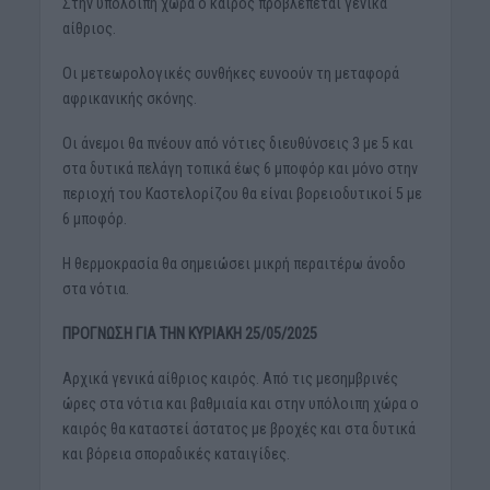
Στην υπόλοιπη χώρα ο καιρός προβλέπεται γενικά
αίθριος.
Οι μετεωρολογικές συνθήκες ευνοούν τη μεταφορά
αφρικανικής σκόνης.
Οι άνεμοι θα πνέουν από νότιες διευθύνσεις 3 με 5 και
στα δυτικά πελάγη τοπικά έως 6 μποφόρ και μόνο στην
περιοχή του Καστελορίζου θα είναι βορειοδυτικοί 5 με
6 μποφόρ.
Η θερμοκρασία θα σημειώσει μικρή περαιτέρω άνοδο
στα νότια.
ΠΡΟΓΝΩΣΗ ΓΙΑ ΤΗΝ ΚΥΡΙΑΚΗ 25/05/2025
Αρχικά γενικά αίθριος καιρός. Από τις μεσημβρινές
ώρες στα νότια και βαθμιαία και στην υπόλοιπη χώρα ο
καιρός θα καταστεί άστατος με βροχές και στα δυτικά
και βόρεια σποραδικές καταιγίδες.