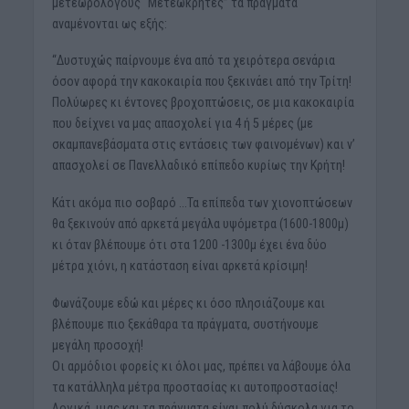
μετεωρολόγους “Μετεωκρήτες” τα πράγματα
αναμένονται ως εξής:
“Δυστυχώς παίρνουμε ένα από τα χειρότερα σενάρια
όσον αφορά την κακοκαιρία που ξεκινάει από την Τρίτη!
Πολύωρες κι έντονες βροχοπτώσεις, σε μια κακοκαιρία
που δείχνει να μας απασχολεί για 4 ή 5 μέρες (με
σκαμπανεβάσματα στις εντάσεις των φαινομένων) και ν’
απασχολεί σε Πανελλαδικό επίπεδο κυρίως την Κρήτη!
Κάτι ακόμα πιο σοβαρό …Τα επίπεδα των χιονοπτώσεων
θα ξεκινούν από αρκετά μεγάλα υψόμετρα (1600-1800μ)
κι όταν βλέπουμε ότι στα 1200 -1300μ έχει ένα δύο
μέτρα χιόνι, η κατάσταση είναι αρκετά κρίσιμη!
Φωνάζουμε εδώ και μέρες κι όσο πλησιάζουμε και
βλέπουμε πιο ξεκάθαρα τα πράγματα, συστήνουμε
μεγάλη προσοχή!
Οι αρμόδιοι φορείς κι όλοι μας, πρέπει να λάβουμε όλα
τα κατάλληλα μέτρα προστασίας κι αυτοπροστασίας!
Λογικά, μιας και τα πράγματα είναι πολύ δύσκολα για το