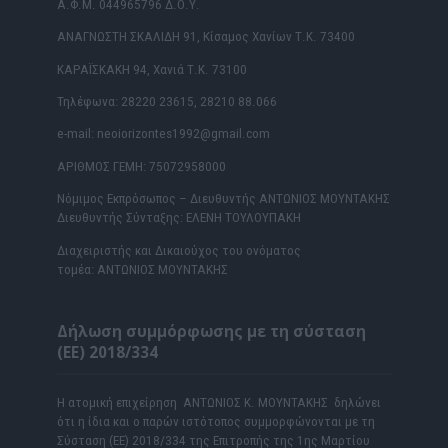
Α.Φ.Μ. 044965796 Δ.Ο.Υ.
ΑΝΑΓΝΩΣΤΗ ΣΚΑΛΙΔΗ 91, Κίσαμος Χανίων Τ.Κ. 73400
ΚΑΡΑΪΣΚΑΚΗ 94, Χανιά Τ.Κ. 73100
Τηλέφωνα: 28220 23615, 28210 88.066
e-mail: neoiorizontes1992@gmail.com
ΑΡΙΘΜΟΣ ΓΕΜΗ: 75072958000
Νόμιμος Εκπρόσωπος – Διευθυντής ΑΝΤΩΝΙΟΣ ΜΟΥΝΤΑΚΗΣ
Διευθυντής Σύνταξης: ΕΛΕΝΗ ΤΟΥΛΟΥΠΑΚΗ
Διαχειριστής και Δικαιούχος του ονόματος
τομέα: ΑΝΤΩΝΙΟΣ ΜΟΥΝΤΑΚΗΣ
Δήλωση συμμόρφωσης με τη σύσταση
(ΕΕ) 2018/334
Η ατομική επιχείρηση ΑΝΤΩΝΙΟΣ Κ. ΜΟΥΝΤΑΚΗΣ δηλώνει
ότι η ίδια και ο παρών ιστότοπος συμμορφώνονται με τη
Σύσταση (ΕΕ) 2018/334 της Επιτροπής της 1ης Μαρτίου