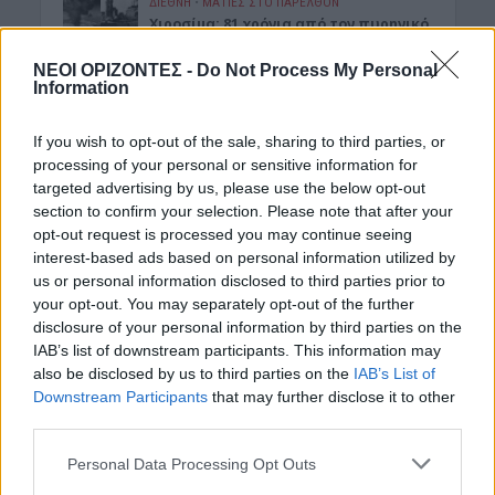
ΔΙΕΘΝΗ
•
ΜΑΤΙΕΣ ΣΤΟ ΠΑΡΕΛΘΟΝ
Χιροσίμα: 81 χρόνια από τον πυρηνικό
όλεθρο που άλλαξε την
ανθρωπότητα
ΝΕΟΙ ΟΡΙΖΟΝΤΕΣ -
Do Not Process My Personal
Information
6 Αυγούστου 2026 09:42
ΕΝΔΙΑΦΕΡΟΝΤΑ
If you wish to opt-out of the sale, sharing to third parties, or
Tα ζώδια της Πέμπτης 6 Αυγούστου
processing of your personal or sensitive information for
6 Αυγούστου 2026 08:06
targeted advertising by us, please use the below opt-out
section to confirm your selection. Please note that after your
opt-out request is processed you may continue seeing
Δημοφιλή αυτή την εβδομάδα
interest-based ads based on personal information utilized by
us or personal information disclosed to third parties prior to
your opt-out. You may separately opt-out of the further
disclosure of your personal information by third parties on the
IAB’s list of downstream participants. This information may
also be disclosed by us to third parties on the
IAB’s List of
Downstream Participants
that may further disclose it to other
third parties.
Personal Data Processing Opt Outs