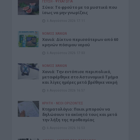
ΓΕΎΣΗ - ΨΥΧΑΓΩΓΊΑ
Σύκο: Το φρούτο με τα μυστικά που
ίσως να μην γνωρίζεις
6 Αυγούστου 2026 17:11
ΝΟΜΌΣ ΧΑΝΊΩΝ
Xανιά: Δίκτυο περισσότερων από 60
κρηνών πόσιμου νερού
6 Αυγούστου 2026 17:03
ΝΟΜΌΣ ΧΑΝΊΩΝ
Χανιά: Την εντόπισε περιπολικό,
μεταφέρθηκε στο Αστυνομικό Τμήμα
και λίγες ημέρες μετά βρέθηκε νεκρή
6 Αυγούστου 2026 16:57
ΚΡΗΤΗ
•
ΝΕΟΙ ΟΡΙΖΟΝΤΕΣ
Κτηματολόγιο: Ποιοι μπορούν να
δηλώσουν το ακίνητό τους και μετά
την λήξη της προθεσμίας
6 Αυγούστου 2026 16:53