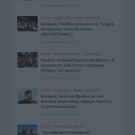
6 Αυγούστου 2026 19:27
ΓΕΎΣΗ - ΨΥΧΑΓΩΓΊΑ
•
ΔΉΜΟΣ ΚΙΣΆΜΟΥ
Κίσαμος: Πλήθος κόσμου στη “Γιορτή
Ντομάτας” στον Πλάτανο
(ΦΩΤΟΓΡΑΦΙΕΣ)
6 Αυγούστου 2026 19:21
ΚΡΗΤΗ
•
ΝΕΟΙ ΟΡΙΖΟΝΤΕΣ
•
ΤΟΥΡΙΣΜΟΣ
Γεμάτα τα ξενοδοχεία στην Κρήτη – Ο
Αύγουστος καλύπτει το χαμένο
έδαφος του Ιουλίου
6 Αυγούστου 2026 18:55
ΓΕΎΣΗ - ΨΥΧΑΓΩΓΊΑ
•
ΔΉΜΟΣ ΚΙΣΆΜΟΥ
Kίσαμος: Κρητική βραδιά με τον
Αντώνη Μαρτσάκη, σήμερα Πέμπτη
στην Κουκουναρά
6 Αυγούστου 2026 18:43
ΓΕΎΣΗ - ΨΥΧΑΓΩΓΊΑ
•
ΚΡΗΤΗ
“Δύο Μαύρα Πουκάμισα”: