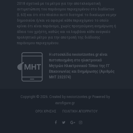
2018 σχετικά με τα μέτρα για την αποτελεσματική
αντιμετώπιση του παράνομου περιεχομένου στο διαδίκτυο
(L 63) και ότι στο πλαίσιο αυτό διατηρεί το δικαίωμα να μην
δημοσιεύει ή/και να αφαιρεί κάθε περιεχόμενο το οποίο
κρίνει ότι είναι παράνομο, χωρίς προηγούμενη ενημέρωση ή
άδεια του χρήστη, καθώς και να λαμβάνει κάθε αναγκαίο
προληπτικό μέτρο για την αποτροπή της διάδοσης
παράνομου περιεχομένου.
Η ιστοσελίδα
neoiorizontes.gr
είναι
πιστοποιημένη στο ηλεκτρονικό
Μητρώο Ηλεκτρονικού Τύπου της ΓΓ
Επικοινωνίας και Ενημέρωσης (Αριθμός
ΜΗΤ 232374)
Copyright © 2026. Created by neoiorizontes.gr Powered by
eurofigure.gr
ΟΡΟΙ ΧΡΗΣΗΣ
ΠΟΛΙΤΙΚΗ ΑΠΟΡΡΗΤΟΥ