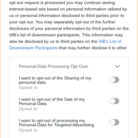
opt-out request is processed you may continue seeing
ΓΕΎΣΗ - ΨΥΧΑΓΩΓΊΑ
•
ΝΟΜΌΣ ΧΑΝΊΩΝ
interest-based ads based on personal information utilized by
Χανιά: “Μάγια η Μέλισσα” – Θεατρική
us or personal information disclosed to third parties prior to
παράσταση στο Θέατρο Ανατολικής
your opt-out. You may separately opt-out of the further
Τάφρου
disclosure of your personal information by third parties on the
10 Αυγούστου 2026 07:45
IAB’s list of downstream participants. This information may
also be disclosed by us to third parties on the
IAB’s List of
ΓΕΎΣΗ - ΨΥΧΑΓΩΓΊΑ
•
ΝΟΜΌΣ ΧΑΝΊΩΝ
Downstream Participants
that may further disclose it to other
Xανιά: Ο “Ψαροτρομάρας” στο
third parties.
αμφιθέατρο Λενταριανών
10 Αυγούστου 2026 07:30
Personal Data Processing Opt Outs
ΓΕΎΣΗ - ΨΥΧΑΓΩΓΊΑ
•
ΝΟΜΌΣ ΧΑΝΊΩΝ
I want to opt-out of the Sharing of my
personal data.
Χανιά: “Η Στράτα της Κισάμου” αύριο
Opted In
Τρίτη στο ενετικό λιμάνι
10 Αυγούστου 2026 07:28
I want to opt-out of the Sale of my
Personal Data.
Opted In
ΓΕΎΣΗ - ΨΥΧΑΓΩΓΊΑ
•
ΝΟΜΌΣ ΧΑΝΊΩΝ
Χανιά: “Μήδεια” – Η εμβληματική
τραγωδία του Ευριπίδη στο Θέατρο
I want to opt-out of processing my
Personal Data for Targeted Advertising.
Ανατολικής Τάφρου
Opted In
10 Αυγούστου 2026 07:26