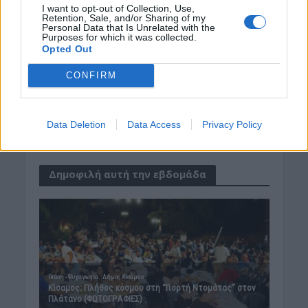
I want to opt-out of Collection, Use,
ΚΡΗΤΗ
•
ΜΑΤΙΕΣ ΣΤΟ ΠΑΡΕΛΘΟΝ
Retention, Sale, and/or Sharing of my
Personal Data that Is Unrelated with the
Έτσι ήταν το νοικοκυριό του Κρητικού
Purposes for which it was collected.
σπιτιού τα παλιά τα χρόνια
Opted Out
10 Αυγούστου 2026 07:22
CONFIRM
ΓΕΎΣΗ - ΨΥΧΑΓΩΓΊΑ
Kρητική βραδιά με τον Αντώνη
Μαρτσάκη και το συγκρότημά του
στον Ραβδούχα
Data Deletion
Data Access
Privacy Policy
10 Αυγούστου 2026 07:18
Δημοφιλή αυτή την εβδομάδα