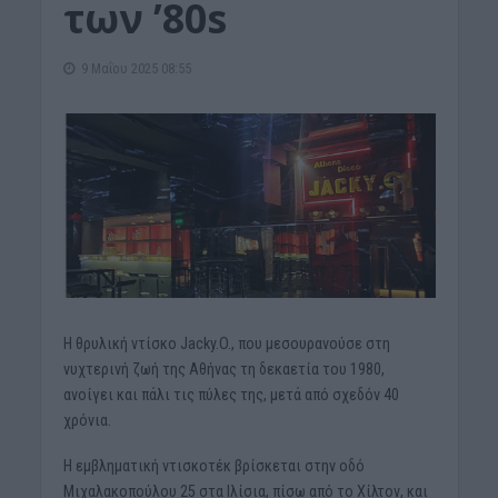
των ’80s
9 Μαΐου 2025 08:55
Η θρυλική ντίσκο Jacky.O., που μεσουρανούσε στη
νυχτερινή ζωή της Αθήνας τη δεκαετία του 1980,
ανοίγει και πάλι τις πύλες της, μετά από σχεδόν 40
χρόνια.
Η εμβληματική ντισκοτέκ βρίσκεται στην οδό
Μιχαλακοπούλου 25 στα Ιλίσια, πίσω από το Χίλτον, και