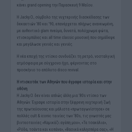
κάνει grand opening την Παρασκευή 9 Μαΐου.
Η Jacky.O., σύμβολο της νυχτερινής διασκέδασης των
δεκαετιών ’80 και ’90, επανέρχεται πλήρως ανανεωμένη,
με αυθεντικό glam πνεύμα, δυνατά, πολύχρωμα φώτα,
ντισκομπάλες και all time classic μουσική που σημάδεψε
και μεγάλωσε γενιές και γενιές.
Η νέα εποχή της ντίσκο συνδυάζει τη ρετρό, νοσταλγική
ατμόσφαιρα με σύγχρονο ήχο, φέρνοντας στο
προσκήνιο το απόλυτο disco revival.
Η ντισκοτέκ των Αθηνών που έγραψε ιστορία και στην
οθόνη
Η Jacky.O. δεν είναι απλώς άλλη μια ’80s ντίσκο των
Αθηνών. Έγραψε ιστορία στην ξέφρενη νυχτερινή ζωή
της πρωτεύουσας και μάλιστα «πρωταγωνίστησε» σε
πολλές cult & iconic ταινίες των ’80s, τις γνωστές μας
βιντεοταινίες.«Καμικάζι αγάπη μου», «Τα τσακάλια»,
«Ρόδα, τσάντα και κοπάνα», «Βασικά καλησπέρα σας», «Η