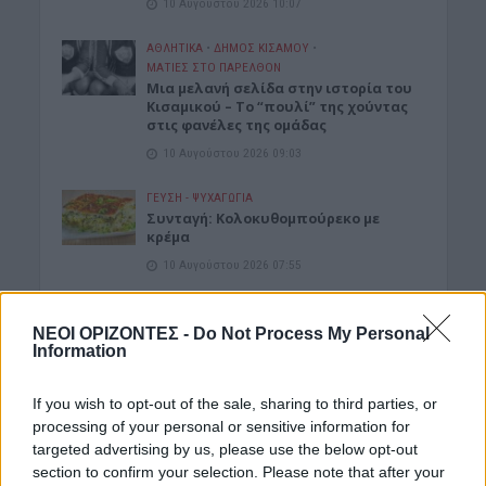
10 Αυγούστου 2026 10:07
ΑΘΛΗΤΙΚΑ
•
ΔΉΜΟΣ ΚΙΣΆΜΟΥ
•
ΜΑΤΙΕΣ ΣΤΟ ΠΑΡΕΛΘΟΝ
Μια μελανή σελίδα στην ιστορία του
Κισαμικού – Το “πουλί” της χούντας
στις φανέλες της ομάδας
10 Αυγούστου 2026 09:03
ΓΕΎΣΗ - ΨΥΧΑΓΩΓΊΑ
Συνταγή: Κολοκυθομπούρεκο με
κρέμα
10 Αυγούστου 2026 07:55
ΕΝΔΙΑΦΕΡΟΝΤΑ
Τα ζώδια της Δευτέρας 10 Αυγούστου
ΝΕΟΙ ΟΡΙΖΟΝΤΕΣ -
Do Not Process My Personal
Information
10 Αυγούστου 2026 07:51
If you wish to opt-out of the sale, sharing to third parties, or
ΓΕΎΣΗ - ΨΥΧΑΓΩΓΊΑ
•
ΝΟΜΌΣ ΧΑΝΊΩΝ
Χανιά: “Η μικρή Αμελί” στον Δημοτικό
processing of your personal or sensitive information for
Κινηματογράφο “Κήπος”
targeted advertising by us, please use the below opt-out
10 Αυγούστου 2026 07:48
section to confirm your selection. Please note that after your