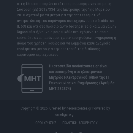
ότι η ίδια και ο παρών ιστότοπος συμμορφώνονται με τη
Σύσταση (ΕΕ) 2018/334 της Επιτροπής της 1ης Μαρτίου
2018 σχετικά με τα μέτρα για την αποτελεσματική
αντιμετώπιση του παράνομου περιεχομένου στο διαδίκτυο
(L 63) και ότι στο πλαίσιο αυτό διατηρεί το δικαίωμα να μην
δημοσιεύει ή/και να αφαιρεί κάθε περιεχόμενο το οποίο
κρίνει ότι είναι παράνομο, χωρίς προηγούμενη ενημέρωση ή
άδεια του χρήστη, καθώς και να λαμβάνει κάθε αναγκαίο
προληπτικό μέτρο για την αποτροπή της διάδοσης
παράνομου περιεχομένου.
Η ιστοσελίδα
neoiorizontes.gr
είναι
πιστοποιημένη στο ηλεκτρονικό
Μητρώο Ηλεκτρονικού Τύπου της ΓΓ
Επικοινωνίας και Ενημέρωσης (Αριθμός
ΜΗΤ 232374)
Copyright © 2026. Created by neoiorizontes.gr Powered by
eurofigure.gr
ΟΡΟΙ ΧΡΗΣΗΣ
ΠΟΛΙΤΙΚΗ ΑΠΟΡΡΗΤΟΥ