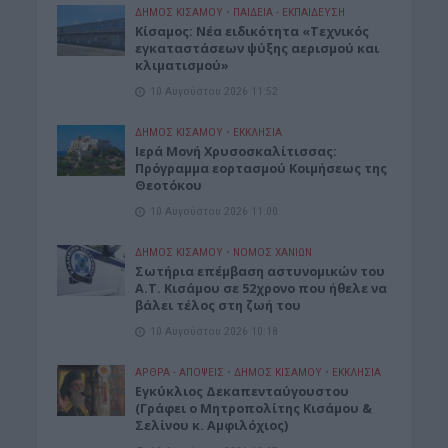
ΔΉΜΟΣ ΚΙΣΆΜΟΥ
•
ΠΑΙΔΕΙΑ - ΕΚΠΑΙΔΕΥΣΗ
Κίσαμος: Νέα ειδικότητα «Τεχνικός
εγκαταστάσεων ψύξης αερισμού και
κλιματισμού»
10 Αυγούστου 2026 11:52
ΔΉΜΟΣ ΚΙΣΆΜΟΥ
•
ΕΚΚΛΗΣΙΑ
Ιερά Μονή Χρυσοσκαλίτισσας:
Πρόγραμμα εορτασμού Κοιμήσεως της
Θεοτόκου
10 Αυγούστου 2026 11:00
ΔΉΜΟΣ ΚΙΣΆΜΟΥ
•
ΝΟΜΌΣ ΧΑΝΊΩΝ
Σωτήρια επέμβαση αστυνομικών του
Α.Τ. Κισάμου σε 52χρονο που ήθελε να
βάλει τέλος στη ζωή του
10 Αυγούστου 2026 10:18
ΑΡΘΡΑ - ΑΠΟΨΕΙΣ
•
ΔΉΜΟΣ ΚΙΣΆΜΟΥ
•
ΕΚΚΛΗΣΙΑ
Εγκύκλιος Δεκαπενταύγουστου
(Γράφει ο Μητροπολίτης Κισάμου &
Σελίνου κ. Αμφιλόχιος)