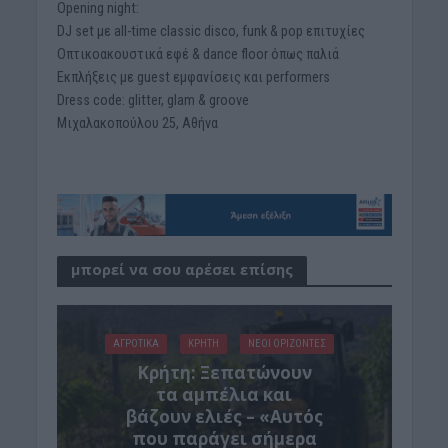
Opening night:
DJ set με all-time classic disco, funk & pop επιτυχίες
Οπτικοακουστικά εφέ & dance floor όπως παλιά
Εκπλήξεις με guest εμφανίσεις και performers
Dress code: glitter, glam & groove
Μιχαλακοπούλου 25, Αθήνα
μπορεί να σου αρέσει επίσης
ΑΓΡΟΤΙΚΑ
ΚΡΗΤΗ
ΝΕΟΙ ΟΡΙΖΟΝΤΕΣ
Κρήτη: Ξεπατώνουν
τα αμπέλια και
βάζουν ελιές – «Αυτός
που παράγει σήμερα