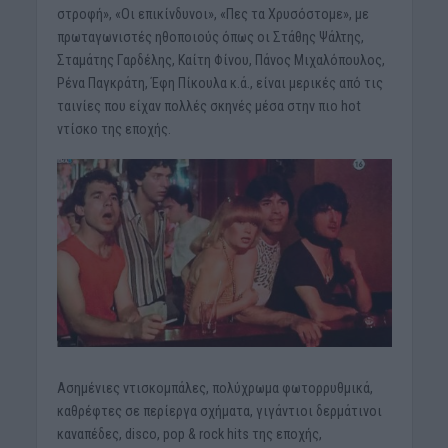
στροφή», «Οι επικίνδυνοι», «Πες τα Χρυσόστομε», με
πρωταγωνιστές ηθοποιούς όπως οι Στάθης Ψάλτης,
Σταμάτης Γαρδέλης, Καίτη Φίνου, Πάνος Μιχαλόπουλος,
Ρένα Παγκράτη, Έφη Πίκουλα κ.ά., είναι μερικές από τις
ταινίες που είχαν πολλές σκηνές μέσα στην πιο hot
ντίσκο της εποχής.
Ασημένιες ντισκομπάλες, πολύχρωμα φωτορρυθμικά,
καθρέφτες σε περίεργα σχήματα, γιγάντιοι δερμάτινοι
καναπέδες, disco, pop & rock hits της εποχής,