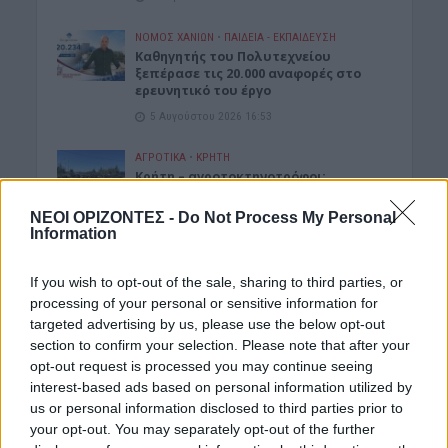
ΝΟΜΌΣ ΧΑΝΊΩΝ
•
ΠΑΙΔΕΙΑ - ΕΚΠΑΙΔΕΥΣΗ
Καθηγητής του Πολυτεχνείου
ξεπέρασε τις 20.000 αναφορές στο
ερευνητικό του έργο
5 Αυγούστου 2026 16:53
ΑΓΡΟΤΙΚΑ
•
ΚΡΗΤΗ
Κρήτη – αγροτοκτηνοτρόφοι:
Συσσωρεύονται τα προβλήματα –
Έρχονται αντιδράσεις
ΝΕΟΙ ΟΡΙΖΟΝΤΕΣ -
Do Not Process My Personal
Information
5 Αυγούστου 2026 16:48
ΚΡΗΤΗ
•
ΝΕΟΙ ΟΡΙΖΟΝΤΕΣ
If you wish to opt-out of the sale, sharing to third parties, or
Κρήτη: Τραγικές ελλείψεις στα
processing of your personal or sensitive information for
φαρμακεία – Λείπουν ακόμη και
targeted advertising by us, please use the below opt-out
κολλύρια
section to confirm your selection. Please note that after your
5 Αυγούστου 2026 16:46
opt-out request is processed you may continue seeing
interest-based ads based on personal information utilized by
ΚΡΗΤΗ
•
ΝΕΟΙ ΟΡΙΖΟΝΤΕΣ
us or personal information disclosed to third parties prior to
Κρήτη: Πάνω από 10.500 αφίξεις
your opt-out. You may separately opt-out of the further
μεταναστών από την αρχή του έτους