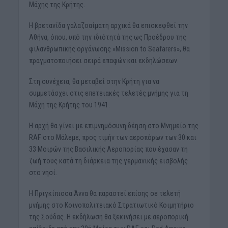
Μάχης της Κρήτης.
Η βρετανίδα γαλαζοαίματη αρχικά θα επισκεφθεί την
Αθήνα, όπου, υπό την ιδιότητά της ως Προέδρου της
φιλανθρωπικής οργάνωσης «Mission to Seafarers», θα
πραγματοποιήσει σειρά επαφών και εκδηλώσεων.
Στη συνέχεια, θα μεταβεί στην Κρήτη για να
συμμετάσχει στις επετειακές τελετές μνήμης για τη
Μάχη της Κρήτης του 1941.
Η αρχή θα γίνει με επιμνημόσυνη δέηση στο Μνημείο της
RAF στο Μάλεμε, προς τιμήν των αεροπόρων των 30 και
33 Μοιρών της Βασιλικής Αεροπορίας που έχασαν τη
ζωή τους κατά τη διάρκεια της γερμανικής εισβολής
στο νησί.
Η Πριγκίπισσα Άννα θα παραστεί επίσης σε τελετή
μνήμης στο Κοινοπολιτειακό Στρατιωτικό Κοιμητήριο
της Σούδας. Η εκδήλωση θα ξεκινήσει με αεροπορική