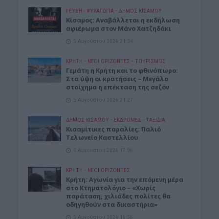
ΓΕΎΣΗ - ΨΥΧΑΓΩΓΊΑ
•
ΔΉΜΟΣ ΚΙΣΆΜΟΥ
Κίσαμος: Αναβάλλεται η εκδήλωση
αφιέρωμα στον Μάνο Χατζηδάκι
5 Αυγούστου 2026 21:34
ΚΡΗΤΗ
•
ΝΕΟΙ ΟΡΙΖΟΝΤΕΣ
•
ΤΟΥΡΙΣΜΟΣ
Γεμάτη η Κρήτη και το φθινόπωρο:
Στα ύψη οι κρατήσεις – Μεγάλο
στοίχημα η επέκταση της σεζόν
5 Αυγούστου 2026 21:27
ΔΉΜΟΣ ΚΙΣΆΜΟΥ
•
ΕΚΔΡΟΜΈΣ - ΤΑΞΊΔΙΑ
Kισαμίτικες παραλίες: Παλιό
Τελωνείο Καστελλίου
5 Αυγούστου 2026 17:06
ΚΡΗΤΗ
•
ΝΕΟΙ ΟΡΙΖΟΝΤΕΣ
Kρήτη: Αγωνία για την επόμενη μέρα
στο Κτηματολόγιο – «Χωρίς
παράταση, χιλιάδες πολίτες θα
οδηγηθούν στα δικαστήρια»
5 Αυγούστου 2026 16:56