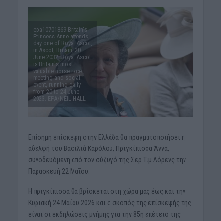
epa10701869 Britain's
Princess Anne attends
day one of Royal Ascot,
in Ascot, Britain, 20
June 2032. Royal Ascot
is Britain's most
valuable horse race
meeting and social
event, running daily
from 20 to 24 June
2023. EPA/NEIL HALL
Επίσημη επίσκεψη στην Ελλάδα θα πραγματοποιήσει η
αδελφή του Βασιλιά Καρόλου, Πριγκίπισσα Άννα,
συνοδευόμενη από τον σύζυγό της Σερ Τιμ Λόρενς την
Παρασκευή 22 Μαΐου.
Η πριγκίπισσα θα βρίσκεται στη χώρα μας έως και την
Κυριακή 24 Μαΐου 2026 και ο σκοπός της επίσκεψής της
είναι οι εκδηλώσεις μνήμης για την 85η επέτειο της