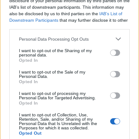
– Αγωνία για τις νέες ροές
disclosure of your personal information by third parties on the
IAB’s list of downstream participants. This information may
5 Αυγούστου 2026 13:18
also be disclosed by us to third parties on the
IAB’s List of
Downstream Participants
that may further disclose it to other
Δημοφιλή αυτή την εβδομάδα
third parties.
Personal Data Processing Opt Outs
I want to opt-out of the Sharing of my
personal data.
Opted In
I want to opt-out of the Sale of my
Personal Data.
Opted In
I want to opt-out of processing my
Personal Data for Targeted Advertising.
Opted In
I want to opt-out of Collection, Use,
Retention, Sale, and/or Sharing of my
Personal Data that Is Unrelated with the
Purposes for which it was collected.
Opted Out