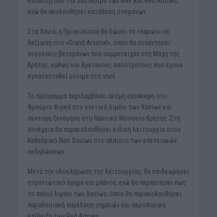
επίδειξη από την 30ή Μοίρα των RAF και Red Arrows,
ενώ θα ακολουθήσει κατάθεση στεφάνων.
Στα Χανιά, η Πριγκίπισσα θα δώσει το «παρών» σε
δεξίωση στο «Grand Arsenal», όπου θα συναντήσει
συγγενείς βετεράνων που συμμετείχαν στη Μάχη της
Κρήτης, καθώς και Βρετανούς απόστρατους που έχουν
εγκατασταθεί μόνιμα στο νησί.
Το πρόγραμμα περιλαμβάνει ακόμη επίσκεψη στο
Φρούριο Φιρκά στο ενετικό λιμάνι των Χανίων και
σύντομη ξενάγηση στο Ναυτικό Μουσείο Κρήτης. Στη
συνέχεια θα παρακολουθήσει ειδική λειτουργία στον
Καθεδρικό Ναό Χανίων στο πλαίσιο των επετειακών
εκδηλώσεων.
Μετά την ολοκλήρωση της λειτουργίας, θα επιθεωρήσει
στρατιωτικό άγημα και μπάντα, ενώ θα περπατήσει έως
το παλιό λιμάνι των Χανίων, όπου θα παρακολουθήσει
παραδοσιακή παρέλαση σημαιών και αεροπορική
επίδειξη των Red Arrows.