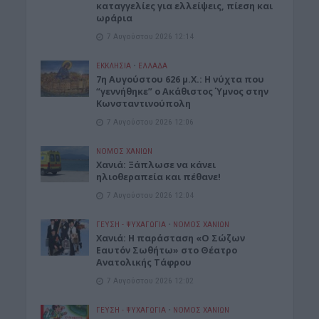
καταγγελίες για ελλείψεις, πίεση και
ωράρια
7 Αυγούστου 2026 12:14
ΕΚΚΛΗΣΙΑ
•
ΕΛΛΑΔΑ
7η Αυγούστου 626 μ.Χ.: Η νύχτα που
“γεννήθηκε” ο Ακάθιστος Ύμνος στην
Κωνσταντινούπολη
7 Αυγούστου 2026 12:06
ΝΟΜΌΣ ΧΑΝΊΩΝ
Χανιά: Ξάπλωσε να κάνει
ηλιοθεραπεία και πέθανε!
7 Αυγούστου 2026 12:04
ΓΕΎΣΗ - ΨΥΧΑΓΩΓΊΑ
•
ΝΟΜΌΣ ΧΑΝΊΩΝ
Χανιά: Η παράσταση «Ο Σώζων
Εαυτόν Σωθήτω» στο Θέατρο
Ανατολικής Τάφρου
7 Αυγούστου 2026 12:02
ΓΕΎΣΗ - ΨΥΧΑΓΩΓΊΑ
•
ΝΟΜΌΣ ΧΑΝΊΩΝ