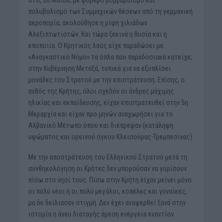
στις 20 Μαΐου, με φοβερό βομβαρδισμό και
πολυβολισμό των Συμμαχικών θέσεων από τη γερμανική
αεροπορία, ακολούθησε η ρίψη χιλιάδων
Αλεξιπτωτιστών. Και τώρα ξεκινά η θυσία και η
εποποιία. Ο Κρητικός λαός είχε παραδώσει με
«Αναγκαστικό Νόμο» τα όπλα που παραδοσιακά κατείχε,
στην Κυβέρνηση Μεταξά, τυπικά για να εξοπλίσει
μονάδες του Στρατού με την επιστράτευση. Επίσης, ο
ανθός της Κρήτης, όλοι σχεδόν οι άνδρες μάχιμης
ηλικίας και εκπαίδευσης, είχαν επιστρατευθεί στην 5η
Μεραρχία και είχαν προ μηνών αναχωρήσει για το
Αλβανικό Μέτωπο όπου και διέπρεψαν (κατάληψη
υψώματος και ορεινού όγκου Κλεισούρας-Τρεμπεσίνας).
Με την αποστράτευση του Ελληνικού Στρατού μετά τη
συνθηκολόγηση οι Κρήτες δεν μπορούσαν να γυρίσουν
πίσω στο νησί τους. Πίσω στην Κρήτη είχαν μείνει μόνο
οι πολύ νέοι ή οι πολύ​ μεγάλοι, κοπέλες και γυναίκες,
μα δε δείλιασαν στιγμή. Δεν έχει αναφερθεί ξανά στην
ιστορία η άνευ διαταγής άμεση ενέργεια εναντίον