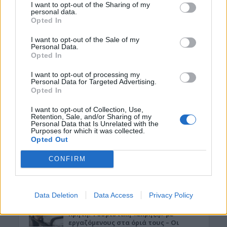
I want to opt-out of the Sharing of my
7 Αυγούστου 2026 13:30
personal data.
Opted In
ΓΕΎΣΗ - ΨΥΧΑΓΩΓΊΑ
I want to opt-out of the Sale of my
Συνταγή: Ξεροτήγανα, το αγαπημένο
Personal Data.
γλυκό της Κρήτης
Opted In
7 Αυγούστου 2026 13:11
I want to opt-out of processing my
Personal Data for Targeted Advertising.
ΚΡΗΤΗ
•
ΜΑΤΙΕΣ ΣΤΟ ΠΑΡΕΛΘΟΝ
Opted In
43 χρόνια από τη μέρα που ο
Παπαδόσηφος εκτέλεσε μέσα στο
I want to opt-out of Collection, Use,
δικαστήριο τον φονιά του γιου του
Retention, Sale, and/or Sharing of my
(ΒΙΝΤΕΟ)
Personal Data that Is Unrelated with the
Purposes for which it was collected.
7 Αυγούστου 2026 12:44
Opted Out
ΝΟΜΌΣ ΧΑΝΊΩΝ
•
ΠΟΛΙΤΙΚΗ
CONFIRM
Xανιά: Επίσκεψη της Σέβης Βολουδάκη
στην Πυροσβεστική Υπηρεσία
7 Αυγούστου 2026 12:41
Data Deletion
Data Access
Privacy Policy
ΚΡΗΤΗ
•
ΤΟΥΡΙΣΜΟΣ
Κρήτη: Τουριστική «έκρηξη» με
εργαζόμενους στα όριά τους – Οι