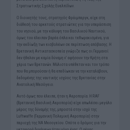
Στρατιωτικής Σχολής Ευελπίδων.
Ο διοικητής τους, στρατηγός Φράιμπεργκ, είχε στη
διάθεσή του αρκετούς στρατιώτες για την υπεράσπιση
του νησιού, με την κάλυψη του Βασιλικού Ναυτικού,
όμως του έλειπαν βαρέα όπλα και τεθωρακισμένα, για
την εκδίωξη των εισβολέων σε περίπτωση απόβασης. Η
Βρετανική Αντικατασκοπεία γνώριζε πως οι Γερμανοί
δεν ήθελαν με καμία δύναμη ν’ αφήσουν την Κρήτη στα
χέρια των Βρετανών. Μάλιστα υπέθεταν και τον τρόπο
που θα μπορούσαν ή θα επεδίωκαν να την καταλάβουν,
δεδομένης της ναυτικής ισχύος της Βρετανίας στην
Ανατολική Μεσόγειο.
Αυτό όμως που έλειπε, ήταν η Αεροπορία. Η RAF
(Βρετανική Βασιλική Αεροπορία) είχε απωλέσει μεγάλο
μέρος της δύναμής της, μπροστά στην ισχύ της
Luftwaffe (Γερμανική Πολεμική Αεροπορία) στην
περιοχή της ΝΑ Μεσογείου. Οπότε ο δρόμος για την
μεταφορά δυνάμεων ήταν μόνο ένας. Ο αέρας….