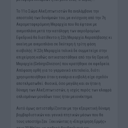
Το 11ο Σώμα Αλεξιπτωτιστών θα αναλάμβανε την
αποστολή των δυνάμεών του, με ενίσχυση από την 7η
Αερομεταφερόμενη Μεραρχία που θα έφτανε με
ανεμοπλάνα μετά την κατάληψη των αεροδρομίων.
Εφεδρικά θα διατίθεντο η 22η Μεραρχία Αεραπόβασης κι
εκείνη με ανεμοπλάνα σε δεύτερη ή τρίτη φάση
εισβολής. Η 22η Μεραρχία τελικά δε συμμετείχε στην
επιχείρηση καθώς αντικαταστάθηκε από την 6η Ορεινή
Μεραρχία (GebirgsDivizion) που κρατήθηκε σε εφεδρεία.
Απόφαση ορθή για το γερμανικό επιτελείο, διότι
χρησιμοποιήθηκε όταν η εναέρια εισβολή είχε σχεδόν
αποτελματωθεί. Φυσικά, όσο μεγάλη και αν ήταν η
δύναμη των Αλεξιπτωτιστών, η ισχύς πυρός των ελαφρά
οπλισμένων μονάδων τους ήταν μειονέκτημα.
Αυτό όμως αντισταθμίζονταν με την εξαιρετική δύναμη
βομβαρδιστικών και γενικά πτητικών μέσων που θα
τους υποστήριζαν. Ξεκινώντας η «Επιχείρηση Ερμής»