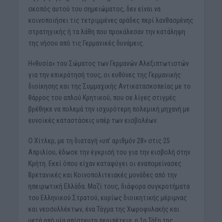
σκοπός αυτού του σημειώματος, δεν είναι να
κοινοποιήσει τις τετριμμένες αράδες περί λανθασμένης
στρατηγικής ή τα λάθη που προκάλεσαν την κατάληψη
της νήσου από τις Γερμανικές δυνάμεις.
Η«θυσία» του Σώματος των Γερμανών Αλεξιπτωτιστών
για την επικράτησή τους, οι ευθύνες της Γερμανικής
διοίκησης και της Συμμαχικής Αντικατασκοπείας με το
θάρρος του απλού Κρητικού, που σε λίγες στιγμές
βρέθηκε να πολεμά την ισχυρότερη πολεμική μηχανή με
ευνοϊκές καταστάσεις υπέρ των εισβολέων.
Ο Χίτλερ, με τη διαταγή «υπ’ αριθμόν 28» στις 25
Απριλίου, έδωσε την έγκρισή του για την εισβολή στην
Κρήτη. Εκεί όπου είχαν καταφύγει οι εναπομείνασες
Βρετανικές και Κοινοπολιτειακές μονάδες από την
ηπειρωτική Ελλάδα. Μαζί τους, διάφορα συγκροτήματα
του Ελληνικού Στρατού, κυρίως διοικητικής μέριμνας
και νεοσυλλέκτων, ένα Τάγμα της Χωροφυλακής και
μετά από μία απίστευτη περιπέτεια, η 1η Τάξη της