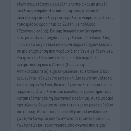
είχαν συμμετάσχει με μεγάλη επιτυχία και με μικρές
απώλειες ανδρών. Η εκπαίδευσή τους ήταν πολύ
απαιτητική και σκληρή και παρόλο το νεαρό της ηλικίας
τους (μέσος όρος ηλικίας 22 έτη, με πολλούς
17χρονους ακόμα). Επίσης θεωρούνταν βετεράνοι
εκστρατειών και μαχών με μεγάλο επίπεδο δυσκολίας.
Γι’ αυτό το λόγο επιλέχθηκαν να συμμετάσχουν εκείνοι
σε μία επιχείρηση που παρόμοιά της δεν είχε ξαναγίνει.
Και φυσικά πλήρωσαν το τίμημα πολύ ακριβά. Η
αντιμετώπιση που η Abwehr (Γερμανική
Αντικατασκοπεία) είχε ενημερώσει τα επιτελεία πως
αναμενόταν, εθεωρείτο μηδενική. Διατεινόταν μάλιστα
πως ο κρητικός λαός θα υποδέχονταν λατρευτικά τους
Γερμανούς, διότι λόγω του ελεύθερου χαρακτήρα τους
καταπιεζόταν από τη Βρετανική κατάληψη. Αυτά φυσικά
αποτέλεσαν θεωρίες ανυπόστατες και σε μεγάλο βαθμό
ουτοπικές. Αποφάσεις που πάρθηκαν επί αναλύσεων
χωρίς να λογαριάζουν το έντονο πατριωτικό αίσθημα
των Κρητών και τους τεράστιους αγώνες που είχαν