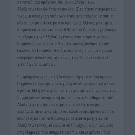
στρατού από αμάχους. Και οι απώλειες των
Αλεξιπτωτιστών ήταν τραγικές. (Στα Χανιά αναφέρεται
πως μία υπέργηρη σκότωνε τους κρεμασμένους από τα
δέντρα στρατιώτες με ένα δρεπάνι.) Αξίνες, μαχαίρια,
δίκρανα και τυφέκια του 1870 τύπου Gras (οι «γκράδες»
που λέμε στην Ελλάδα) έγιναν φονικότερα για τους
Γερμανούς απ’ ότι οι τεθωρακισμένες δυνάμεις των
Γάλλων. Οι Γερμανοί Αλεξιπτωτιστές την πρώτη μέρα
ανέφεραν απώλειες της τάξης των 1000 νεκρών και
χιλιάδων τραυματιών….
Συμπληρώνοντας με τη δεύτερη ρίψη το απόγευμα οι
Γερμανικές δυνάμεις ενισχύθηκαν σε προσωπικό και σε
εφόδια. Μα η έντονη άμυνα των χερσαίων δυνάμεων των
Συμμάχων εν συναρτήση με το παράτολμο θάρρος των
Αλεξιπτωτιστών, μετέτρεπαν τα άλλοτε εύφορα
χωράφια, σε λίμνες αίματος, κλωθογυρισμένες από τις
εκρήξεις και με τα διάσπαρτα πτώματα μαχητών. Οι
Αλεξιπτωτιστές, είχαν μία πολύ μάχιμη φήμη ανάμεσα
στη Βέρμαχτ, που απέρρεε από τις επιχειρήσεις που