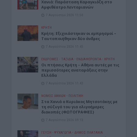
Xανιά: Παράσταση Καραγκιόζη στο
Αμφιθέατρο Λενταριανών
7 Αυγούστου 2026 11:50
ΚΡΗΤΗ
Κρήτη: Εξιχνιάστηκαν οι εμπρησμοί –
Ταυτοποιήθηκαν δύο άνδρες
7 Αυγούστου 2026 11:45
ΕΚΔΡΟΜΈΣ - ΤΑΞΊΔΙΑ
•
ΕΝΔΙΑΦΕΡΟΝΤΑ
•
ΚΡΗΤΗ
Οι πτήσεις Κρήτη – Αθήνα αυτές με τις
περισσότερες αναταράξεις στην
Ελλάδα
7 Αυγούστου 2026 11:43
ΝΟΜΌΣ ΧΑΝΊΩΝ
•
ΠΟΛΙΤΙΚΗ
Στα Χανιά ο Κυριάκος Μητσοτάκης με
τη σύζυγό του για ολιγοήμερες
διακοπές (ΦΩΤΟΓΡΑΦΙΕΣ)
7 Αυγούστου 2026 09:13
ΓΕΎΣΗ - ΨΥΧΑΓΩΓΊΑ
•
ΔΉΜΟΣ ΠΛΑΤΑΝΙΆ