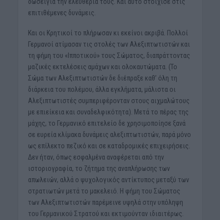
δώσειγια την ελευθερία τους. Και αυτό στοίχισε στις
επιτιθέμενες δυνάμεις.
Και οι Κρητικοί το πλήρωσαν κι εκείνοι ακριβά. Πολλοί
Γερμανοί ατίμασαν τις στολές των Αλεξιπτωτιστών και
τη φήμη του «Ιπποτικού» τους Σώματος, διαπράττοντας
μαζικές εκτελέσεις αμάχων και ολοκαυτώματα. (Το
Σώμα των Αλεξιπτωτιστών δε διέπραξε καθ’ όλη τη
διάρκεια του πολέμου, άλλα εγκλήματα, μάλιστα οι
Αλεξιπτωτιστές συμπεριφέρονταν στους αιχμαλώτους
με επιείκεια και συναδελφικότητα). Μετά το πέρας της
μάχης, το Γερμανικό επιτελείο δε χρησιμοποίησε ξανά
σε ευρεία κλίμακα δυνάμεις αλεξιπτωτιστών, παρά μόνο
ως επίλεκτο πεζικό και σε καταδρομικές επιχειρήσεις.
Δεν ήταν, όπως εσφαλμένα αναφέρεται από την
ιστοριογραφία, το ζήτημα της αναπλήρωσης των
απωλειών, αλλά ο ψυχολογικός αντίκτυπος μεταξύ των
στρατιωτών μετά το μακελειό. Η φήμη του Σώματος
των Αλεξιπτωτιστών παρέμεινε υψηλά στην υπόληψη
του Γερμανικού Στρατού και εκτιμούνταν ιδιαιτέρως.